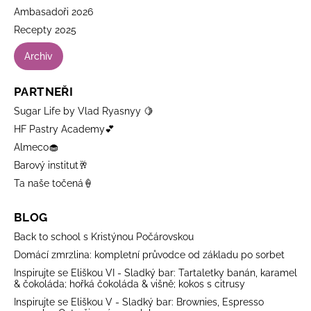
Ambasadoři 2026
Recepty 2025
Archiv
PARTNEŘI
Sugar Life by Vlad Ryasnyy 🍋
HF Pastry Academy💕
Almeco🧁
Barový institut🥂
Ta naše točená🍦
BLOG
Back to school s Kristýnou Počárovskou
Domácí zmrzlina: kompletní průvodce od základu po sorbet
Inspirujte se Eliškou VI - Sladký bar: Tartaletky banán, karamel
& čokoláda; hořká čokoláda & višně; kokos s citrusy
Inspirujte se Eliškou V - Sladký bar: Brownies, Espresso