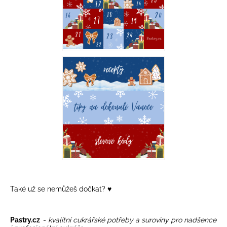
Také už se nemůžeš
dočkat? ♥️
Pastry.cz
-
kvalitní
cukrářské potřeby
a
suroviny
pro nadšence