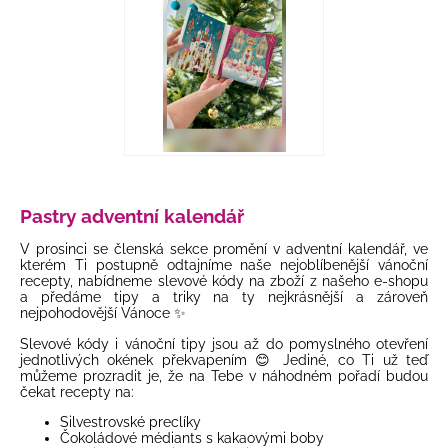
Pastry adventní kalendář
V prosinci se členská sekce promění v adventní kalendář,
ve
kterém Ti postupně odtajníme naše nejoblíbenější vánoční
recepty, nabídneme slevové kódy na zboží z našeho e-shopu
a předáme tipy a triky na ty nejkrásnější a zároveň
nejpohodovější Vánoce ✨
Slevové kódy i vánoční tipy jsou až do pomyslného otevření
jednotlivých okének překvapením 😊 Jediné, co Ti už teď
můžeme prozradit je, že na Tebe v náhodném pořadí budou
čekat recepty na:
Silvestrovské preclíky
Čokoládové médiants s kakaovými boby