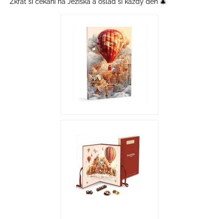
Zkrať si čekání na Ježíška a oslaď si každý den 🎄