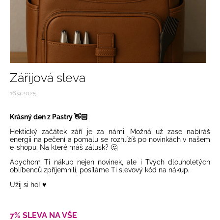
Zářijová sleva
16.9.2025
Krásný den z Pastry 👋🏻
Hektický začátek září je za námi. Možná už zase nabíráš
energii na pečení a pomalu se rozhlížíš po novinkách v našem
e-shopu. Na které máš zálusk? 🤔
Abychom Ti nákup nejen novinek, ale i Tvých dlouholetých
oblíbenců zpříjemnili, posíláme Ti slevový kód na nákup.
Užij si ho! ♥️
7% SLEVA NA VŠE