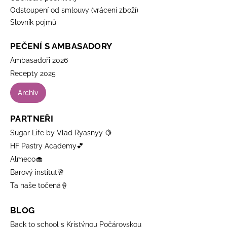
Odstoupení od smlouvy (vrácení zboží)
Slovník pojmů
PEČENÍ S AMBASADORY
Ambasadoři 2026
Recepty 2025
Archiv
PARTNEŘI
Sugar Life by Vlad Ryasnyy 🍋
HF Pastry Academy💕
Almeco🧁
Barový institut🥂
Ta naše točená🍦
BLOG
Back to school s Kristýnou Počárovskou