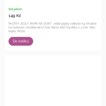
Skladem
149 Kč
PASTRY JEDLÝ PAPÍR NA DORT Jedlé papíry velikosti A4 Vhodné
na malování, modelování či tisk. Barva: bílá Tloušťka: 0,3 mm *Bez
lepku. Může...
Do košíku