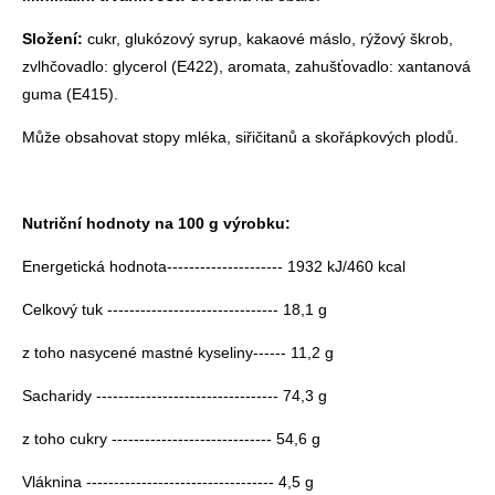
Složení:
cukr, glukózový syrup, kakaové máslo, rýžový škrob,
zvlhčovadlo: glycerol (E422), aromata, zahušťovadlo: xantanová
guma (E415).
Může obsahovat stopy mléka, siřičitanů a skořápkových plodů.
Nutriční hodnoty na 100 g výrobku:
Energetická hodnota--------------------- 1932 kJ/460 kcal
Celkový tuk ------------------------------- 18,1 g
z toho nasycené mastné kyseliny------ 11,2 g
Sacharidy --------------------------------- 74,3 g
z toho cukry ----------------------------- 54,6 g
Vláknina ---------------------------------- 4,5 g