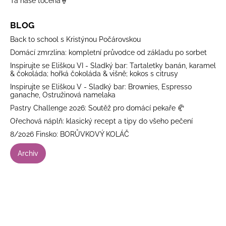
Ta naše točená🍦
BLOG
Back to school s Kristýnou Počárovskou
Domácí zmrzlina: kompletní průvodce od základu po sorbet
Inspirujte se Eliškou VI - Sladký bar: Tartaletky banán, karamel
& čokoláda; hořká čokoláda & višně; kokos s citrusy
Inspirujte se Eliškou V - Sladký bar: Brownies, Espresso
ganache, Ostružinová namelaka
Pastry Challenge 2026: Soutěž pro domácí pekaře 🥐
Ořechová náplň: klasický recept a tipy do všeho pečení
8/2026 Finsko: BORŮVKOVÝ KOLÁČ
Archiv