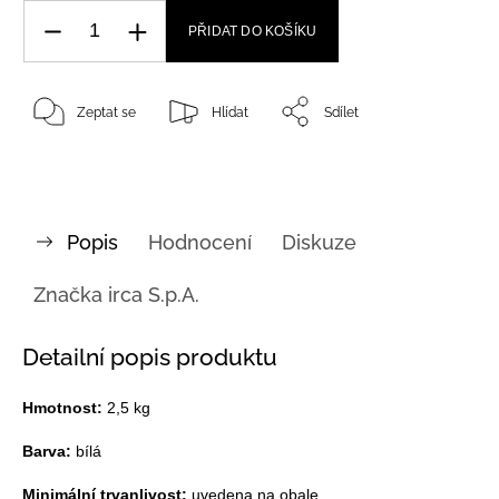
PŘIDAT DO KOŠÍKU
Zeptat se
Hlídat
Sdílet
Popis
Hodnocení
Diskuze
Značka
irca S.p.A.
Detailní popis produktu
Hmotnost:
2,5 kg
Barva:
bílá
Minimální trvanlivost:
uvedena na obale.