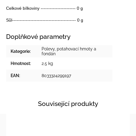
Celkové bílkoviny ----------------------- 0 g
Sůl------------------------------------------ 0 g
Doplňkové parametry
Polevy, potahovací hmoty a
Kategorie
:
fondán
Hmotnost
:
2.5 kg
EAN
:
8033324299197
Související produkty