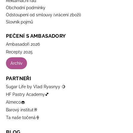
Reklamační řád
Obchodní podmínky
Odstoupení od smlouvy (vrácení zboží)
Slovník pojmů
PEČENÍ S AMBASADORY
Ambasadoři 2026
Recepty 2025
Archiv
PARTNEŘI
Sugar Life by Vlad Ryasnyy 🍋
HF Pastry Academy💕
Almeco🧁
Barový institut🥂
Ta naše točená🍦
BLOG