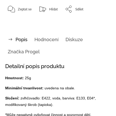
Zeptat se
Hlídat
Sdílet
Popis
Hodnocení
Diskuze
Značka
Progel
Detailní popis produktu
Hmotnost:
25g
Minimální trvanlivost:
uvedena na obale.
Složení:
zvlhčovadlo: E422, voda, barviva: E133, E04*,
modifikovaný škrob (tapioka).
*Může negativně ovlivňovat činnost a pozornost dětí.