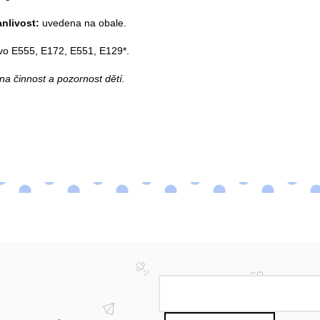
anlivost:
uvedena na obale.
vo E555, E172, E551, E129*.
na činnost a pozornost dětí.