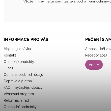
Vložením e-mailu souhlasíte s
podmínkami ochrany o
INFORMACE PRO VÁS
PEČENÍ S 
Moje objednávka
Ambasadoři 20
Kontakt
Recepty 2025
Oblíbené produkty
Archiv
O nás
Ochrana osobních údajů
Doprava a platba
FAQ - nejčastější dotazy
Věrnostní program
Reklamační řád
Obchodní podmínky