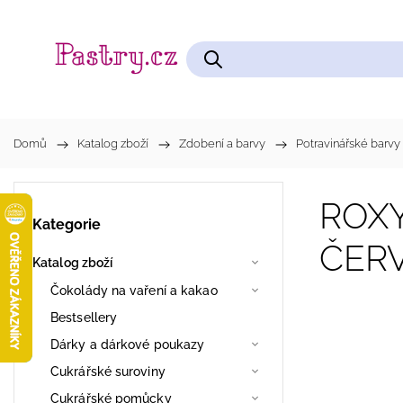
Čokolády na vaření a kakao
Cukrářské pomůcky
Domů
/
Katalog zboží
/
Zdobení a barvy
/
Potravinářské barvy 
ROXY
Kategorie
ČERV
Katalog zboží
Čokolády na vaření a kakao
Bestsellery
Dárky a dárkové poukazy
Cukrářské suroviny
Cukrářské pomůcky