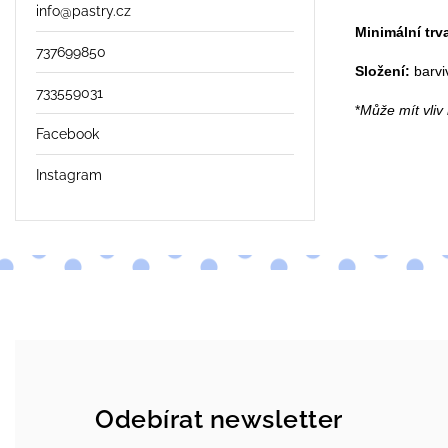
info
@
pastry.cz
Minimální trv
737699850
Složení:
barvi
733559031
*
Může mít vliv 
Facebook
Instagram
Odebírat newsletter