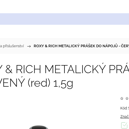
Cukrářské suroviny
Zdobení a barvy
Zach
a příslušenství
/
ROXY & RICH METALICKÝ PRÁŠEK DO NÁPOJŮ - ČERVE
 & RICH METALICKÝ PR
ENÝ (red) 1,5g
Kód:
Znač