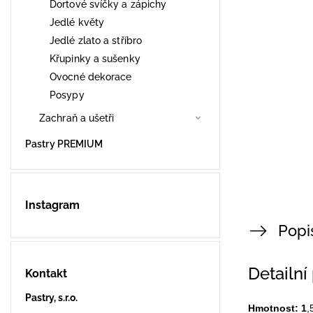
Dortové svíčky a zápichy
Jedlé květy
Jedlé zlato a stříbro
Křupinky a sušenky
Ovocné dekorace
Posypy
Zachraň a ušetři
Pastry PREMIUM
Instagram
Popi
Detailní
Kontakt
Pastry, s.r.o.
Hmotnost: 1
,