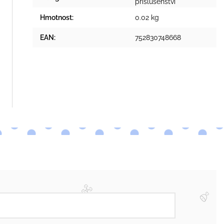
příslušenství
Hmotnost
:
0.02 kg
EAN
:
752830748668