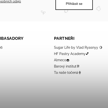
sobních údajů
Přihlásit se
AMBASADORY
PARTNEŘI
26
Sugar Life by Vlad Ryasnyy 🍋
HF Pastry Academy💕
Almeco🧁
Barový institut🥂
Ta naše točená🍦