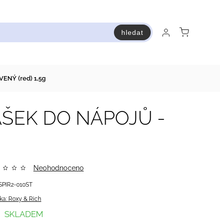
hledat
raň a ušetři
Bestsellery
Vstup do Pastry premium
NÝ (red) 1,5g
ÁŠEK DO NÁPOJŮ -
Neohodnoceno
SPIR2-010ST
ka:
Roxy & Rich
SKLADEM