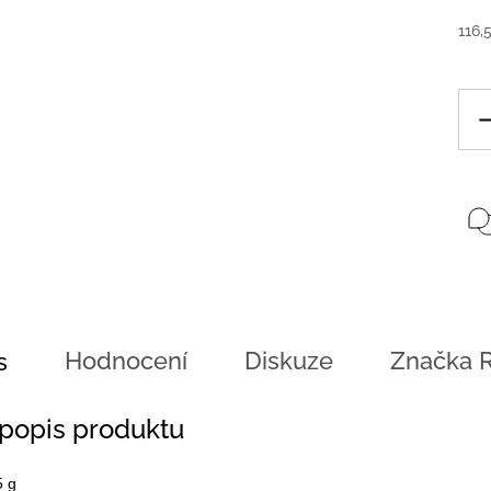
116,
Hodnocení
Diskuze
Značka
R
s
 popis produktu
5 g