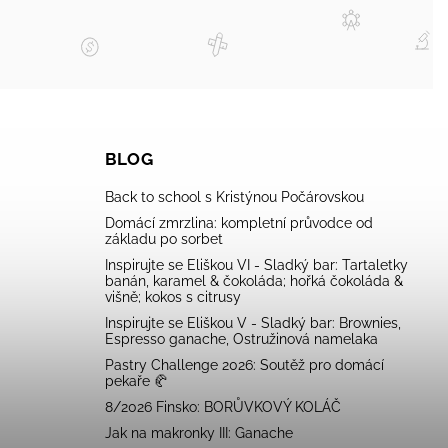
BLOG
Back to school s Kristýnou Počárovskou
Domácí zmrzlina: kompletní průvodce od
základu po sorbet
Inspirujte se Eliškou VI - Sladký bar: Tartaletky
banán, karamel & čokoláda; hořká čokoláda &
višně; kokos s citrusy
Inspirujte se Eliškou V - Sladký bar: Brownies,
Espresso ganache, Ostružinová namelaka
Pastry Challenge 2026: Soutěž pro domácí
pekaře 🥐
8/2026 Finsko: BORŮVKOVÝ KOLÁČ
Jak na makronky III: Ganache