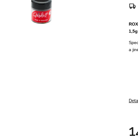
ROX
1,5g
Spec
a ji
Deta
1