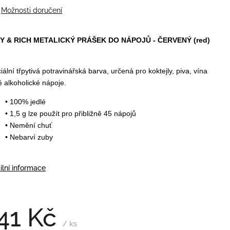
Možnosti doručení
Y & RICH METALICKÝ PRÁŠEK DO NÁPOJŮ - ČERVENÝ (red)
iální třpytivá potravinářská barva, určená pro koktejly, piva, vína
né alkoholické nápoje.
• 100% jedlé
• 1,5 g lze použít pro přibližně 45 nápojů
• Nemění chuť
• Nebarví zuby
ilní informace
41 Kč
/ ks