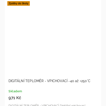
Zpátky do školy
DIGITÁLNÍ TEPLOMĚR - VPICHOVACÍ -40 až +250°C
Skladem
971 Kč
DIGITÁLNÍ TEPLOMĚR - VPICHOVACÍ Digitální vpichovací