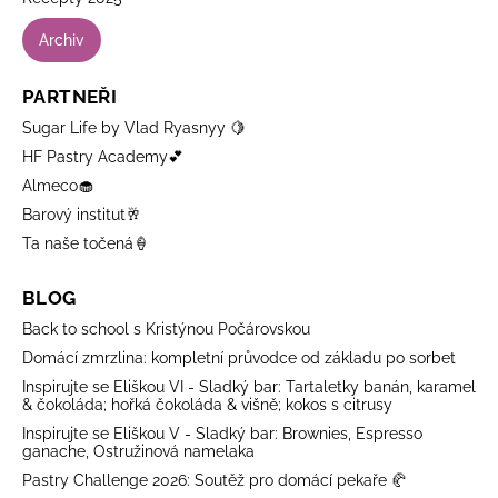
Archiv
PARTNEŘI
Sugar Life by Vlad Ryasnyy 🍋
HF Pastry Academy💕
Almeco🧁
Barový institut🥂
Ta naše točená🍦
BLOG
Back to school s Kristýnou Počárovskou
Domácí zmrzlina: kompletní průvodce od základu po sorbet
Inspirujte se Eliškou VI - Sladký bar: Tartaletky banán, karamel
& čokoláda; hořká čokoláda & višně; kokos s citrusy
Inspirujte se Eliškou V - Sladký bar: Brownies, Espresso
ganache, Ostružinová namelaka
Pastry Challenge 2026: Soutěž pro domácí pekaře 🥐