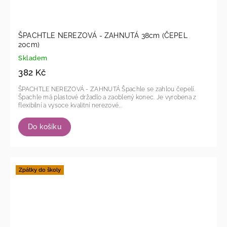
ŠPACHTLE NEREZOVÁ - ZAHNUTÁ 38cm (ČEPEL
20cm)
Skladem
382 Kč
ŠPACHTLE NEREZOVÁ - ZAHNUTÁ Špachle se zahlou čepelí.
Špachle má plastové držadlo a zaoblený konec. Je vyrobena z
flexibilní a vysoce kvalitní nerezové...
Do košíku
Zpátky do školy