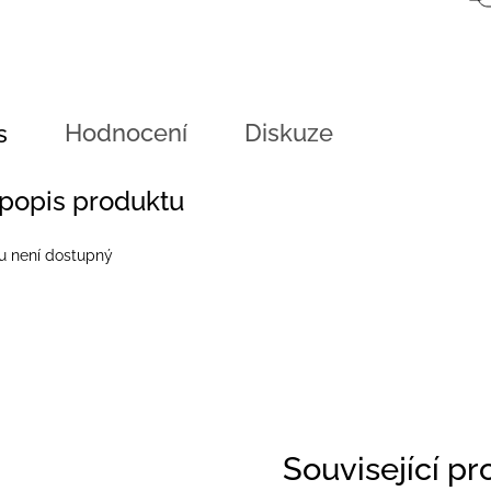
Hodnocení
Diskuze
s
 popis produktu
u není dostupný
Související p