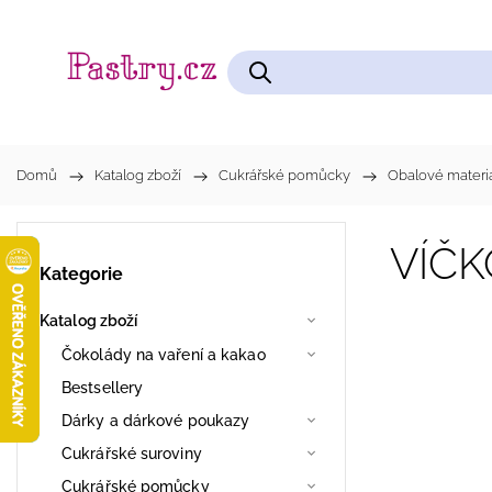
Čokolády na vaření a kakao
Cukrářské pomůcky
Domů
/
Katalog zboží
/
Cukrářské pomůcky
/
Obalové materi
VÍČK
Kategorie
Katalog zboží
Čokolády na vaření a kakao
Bestsellery
Dárky a dárkové poukazy
Cukrářské suroviny
Cukrářské pomůcky