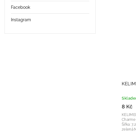
Facebook
Instagram
KELIM
Sklad
8 Kč
KELIMEK CHA
Charme vhod
Šířka: 7,2 cm Výška: 7,6 c