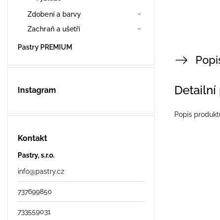
Zdobení a barvy
Zachraň a ušetři
Pastry PREMIUM
Popi
Detailní
Instagram
Popis produkt
Kontakt
Pastry, s.r.o.
info
@
pastry.cz
737699850
733559031