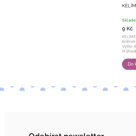
KELÍM
Sklad
9 Kč
KELÍMEK DROP
kelímek o o
Výška: 85 mm Objem
Do 