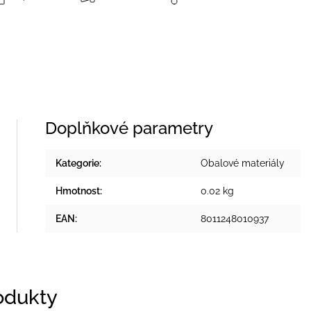
Doplňkové parametry
Kategorie
:
Obalové materiály
Hmotnost
:
0.02 kg
EAN
:
8011248010937
rodukty