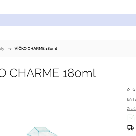
Cukrářské suroviny
Zdobení a barvy
Zach
ály
/
VÍČKO CHARME 180ml
O CHARME 180ml
Kód:
Znač