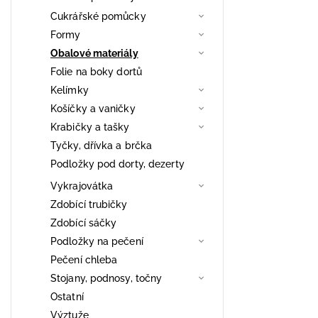
Cukrářské pomůcky
Formy
Obalové materiály
Folie na boky dortů
Kelímky
Košíčky a vaničky
Krabičky a tašky
Tyčky, dřívka a brčka
Podložky pod dorty, dezerty
Vykrajovátka
Zdobící trubičky
Zdobící sáčky
Podložky na pečení
Pečení chleba
Stojany, podnosy, točny
Ostatní
Výztuže