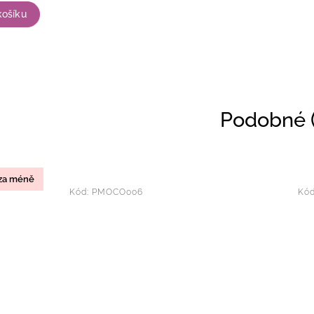
košíku
Podobné (
 za méně
Kód:
PMOCO006
Kó