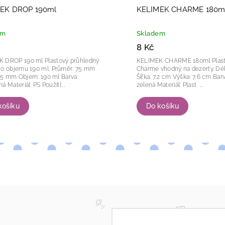
EK DROP 190ml
KELIMEK CHARME 180m
em
Skladem
8 Kč
 190 ml Plastový průhledný
KELIMEK CHARME 180ml Plastový kelímek
bjemu 190 ml. Průměr: 75 mm
Charme vhodný na dezerty. Délka: 7,2cm
: 190 ml Barva:
Šířka: 7,2 cm Výška: 7,6 cm Barva: Světle
Průhledná Materiál: PS Použití:...
zelená Materiál: Plast ...
košíku
Do košíku