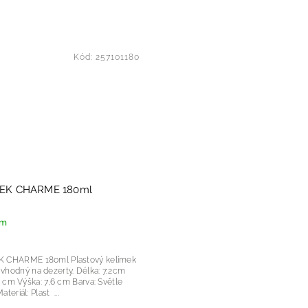
Kód:
257101180
EK CHARME 180ml
em
RME 180ml Plastový kelímek
ný na dezerty. Délka: 7,2cm
m Barva: Světle
zelená Materiál: Plast ...