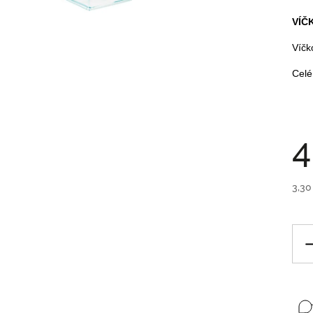
VÍČ
Víčk
Celé
4
3,30