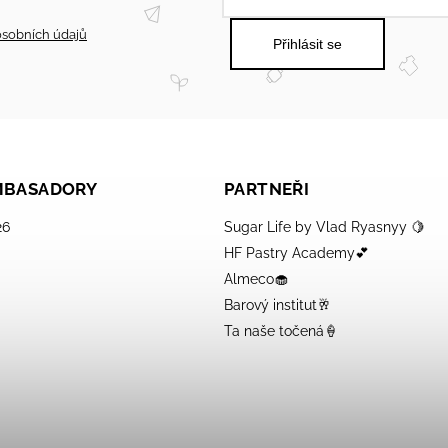
sobních údajů
Přihlásit se
AMBASADORY
PARTNEŘI
26
Sugar Life by Vlad Ryasnyy 🍋
HF Pastry Academy💕
Almeco🧁
Barový institut🥂
Ta naše točená🍦