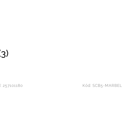
3)
d:
257101180
Kód:
SCB5-MARBEL