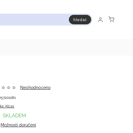
hledat
raň a ušetři
Bestsellery
Vstup do Pastry premium
Neohodnoceno
257201180
ka:
Alcas
SKLADEM
Možnosti doručení