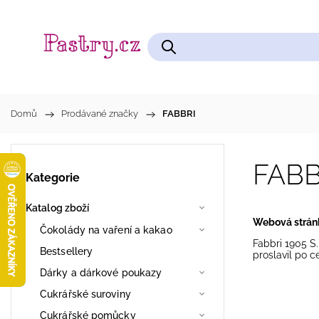
Čokolády na vaření a kakao
Cukrářské pomůcky
Domů
/
Prodávané značky
/
FABBRI
FABB
Kategorie
Katalog zboží
Webová strán
Čokolády na vaření a kakao
Fabbri 1905 S.
Bestsellery
proslavil po c
Dárky a dárkové poukazy
Cukrářské suroviny
Cukrářské pomůcky