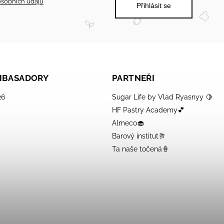
sobních údajů
Přihlásit se
AMBASADORY
PARTNEŘI
26
Sugar Life by Vlad Ryasnyy 🍋
HF Pastry Academy💕
Almeco🧁
Barový institut🥂
Ta naše točená🍦