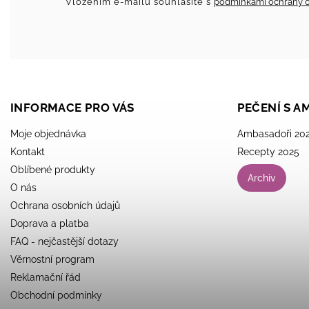
Vložením e-mailu souhlasíte s
podmínkami ochrany o
INFORMACE PRO VÁS
PEČENÍ S 
Moje objednávka
Ambasadoři 20
Kontakt
Recepty 2025
Oblíbené produkty
Archiv
O nás
Ochrana osobních údajů
Doprava a platba
FAQ - nejčastější dotazy
Věrnostní program
Reklamační řád
Obchodní podmínky