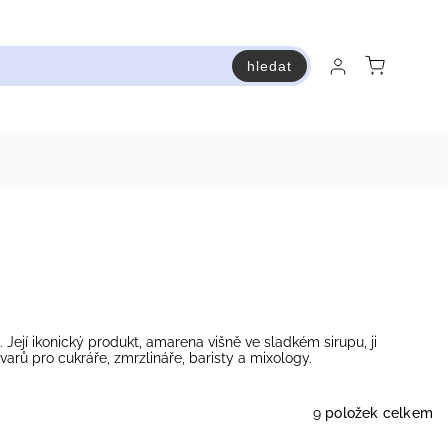
hledat
raň a ušetři
Bestsellery
Vstup do Pastry premium
. Její ikonický produkt,
amarena
višně ve sladkém sirupu, ji
arů pro cukráře, zmrzlináře, baristy a mixology.
9
položek celkem