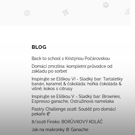
BLOG
Back to school s Kristýnou Počárovskou
Domácí zmrzlina: kompletní průvodce od
základu po sorbet
Inspirujte se Eliškou VI - Sladký bar: Tartaletky
banán, karamel & čokoláda; hořká čokoláda &
višně; kokos s citrusy
Inspirujte se Eliškou V - Sladký bar: Brownies,
Espresso ganache, Ostružinová namelaka
Pastry Challenge 2026: Soutěž pro domácí
pekaře 🥐
8/2026 Finsko: BORŮVKOVÝ KOLÁČ
Jak na makronky III: Ganache