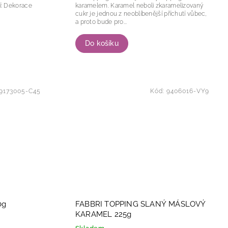
karamelem. Karamel neboli zkaramelizovaný
cukr je jednou z neoblíbenější příchutí vůbec,
a proto bude pro...
Do košíku
9173005-C45
Kód:
9406016-VY9
0g
FABBRI TOPPING SLANÝ MÁSLOVÝ
KARAMEL 225g