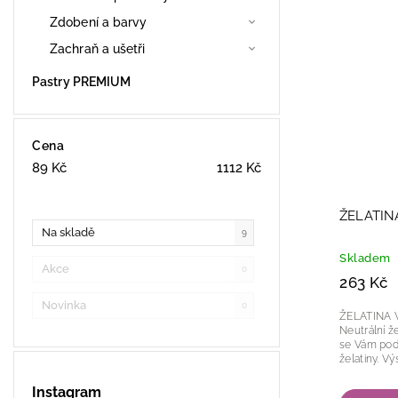
Zdobení a barvy
Zachraň a ušetři
Pastry PREMIUM
Cena
89
Kč
1112
Kč
ŽELATIN
Na skladě
9
Skladem
Akce
0
263 Kč
Novinka
0
ŽELATINA 
Neutrální želatina v
se Vám poda
želat
Instagram