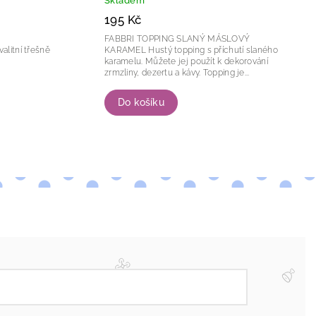
Skladem
195 Kč
FABBRI TOPPING SLANÝ MÁSLOVÝ
KARAMEL Hustý topping s příchutí slaného
karamelu. Můžete jej použít k dekorování
zrmzliny, dezertu a kávy. Topping je...
Do košíku