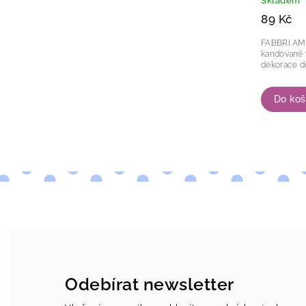
Skladem
89 Kč
FABBRI AMARENA 
kandované višně. Použití ná
de
Do koš
Odebírat newsletter