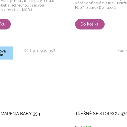
 višeň je hustý topping s višňovou
višně ve višňovém sirupu. Použití: Dekorace
Náplň pralinek Do nápojů
chutí a vysokou kvalitou . Můžete...
Do košíku
íku
Kód:
9110935-35B
Kód:
ová
ta
AMARENA BABY 35g
TŘEŠNĚ SE STOPKOU 47