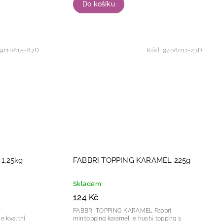
Do košíku
9110815-87D
Kód:
9408011-23D
1,25kg
FABBRI TOPPING KARAMEL 225g
Skladem
124 Kč
FABBRI TOPPING KARAMEL Fabbri
minitopping karamel je hustý topping s