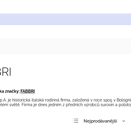
Cukrářské suroviny
Zdobení a barvy
Zach
RI
ka značky:
FABBRI
p.A. je historická italská rodinná firma, založená v roce 1905 v Bologni
elém světě. Firma je dnes jedním z předních výrobců surovin a polotov
Nejprodávanější
Nejlevnější