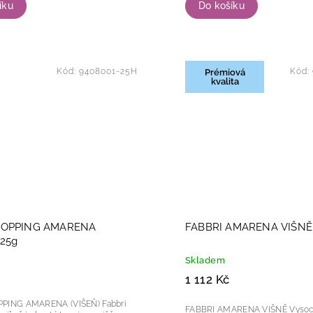
íku
Do košíku
Kód:
9408001-25H
Kód:
Prémiová
kvalita
TOPPING AMARENA
FABBRI AMARENA VIŠNĚ 
225g
Skladem
1 112 Kč
ING AMARENA (VIŠEŇ) Fabbri
FABBRI AMARENA VIŠNĚ Vysoce kvalitní