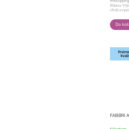
minitopping
šťávou. Vrýobek s jedinečnou višňovou
Do koš
Prémi
kvali
FABBRI 