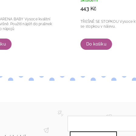
Skladem
443 Kč
BABY Vysoce kvalitní
TŘEŠNĚ SE STOPKOU Vysoce kvalitní třešně
plň do pralinek
se stopkou v nálevu.
korace do nápojů
Do košíku
íku