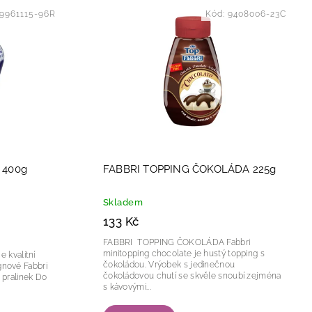
9961115-96R
Kód:
9408006-23C
 400g
FABBRI TOPPING ČOKOLÁDA 225g
Skladem
133 Kč
FABBRI TOPPING ČOKOLÁDA Fabbri
minitopping chocolate je hustý topping s
čokoládou. Vrýobek s jedinečnou
gnové Fabbri
čokoládovou chutí se skvěle snoubí zejména
s kávovými...