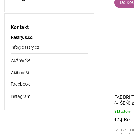
Do koš
Kontakt
Pastry, s.r.o.
info
@
pastry.cz
737699850
733559031
Facebook
Instagram
FABBRI 
(VIŠEŇ) 
Skladem
124 Kč
FABBRI TOPP