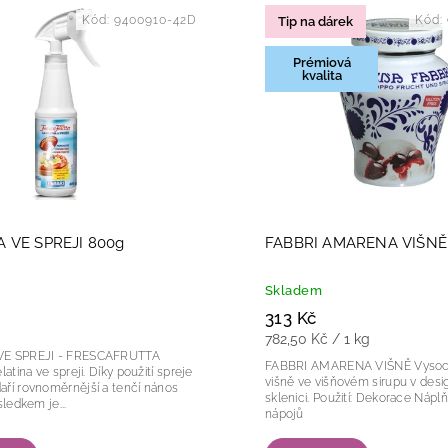
Kód:
9400910-42D
Kód:
Tip na dárek
Nejdražší
Abecedně
Prémiová
kvalita
A VE SPREJI 800g
FABBRI AMARENA VIŠNĚ
Skladem
313 Kč
782,50 Kč / 1 kg
VE SPREJI - FRESCAFRUTTA
FABBRI AMARENA VIŠNĚ Vysoce kvalitní
e spreji. Díky použití spreje
višně ve višňovém sirupu v desi
ří rovnoměrnější a tenčí nános
sklenici. Použití: Dekorace Náplň pralinek Do
iny. Výsledkem je...
nápojů