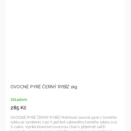
OVOCNÉ PYRÉ ČERNÝ RYBÍZ 1kg
Skladem
285 Kč
OVOCNÉ PYRÉ ČERNÝ RYBÍZ Prémiové ovocné pyré z černého
rybízu je vyrobeno z 90 % pečlivě vybraného černého rybízu a 10
% cukru. Vyniká intenzivní ovocnou chutí s příjemně svěží