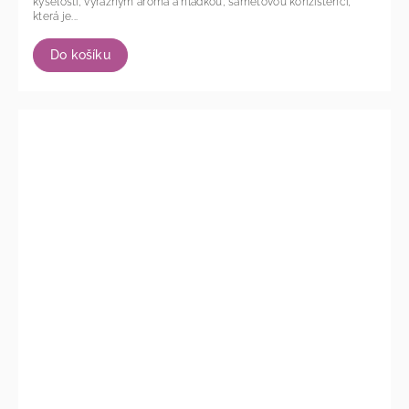
kyselostí, výrazným aroma a hladkou, sametovou konzistencí,
která je...
Do košíku