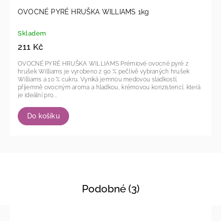
OVOCNÉ PYRÉ HRUŠKA WILLIAMS 1kg
Skladem
211 Kč
OVOCNÉ PYRÉ HRUŠKA WILLIAMS Prémiové ovocné pyré z
hrušek Williams je vyrobeno z 90 % pečlivě vybraných hrušek
Williams a 10 % cukru. Vyniká jemnou medovou sladkostí,
příjemně ovocným aroma a hladkou, krémovou konzistencí, která
je ideální pro...
Do košíku
Podobné (3)