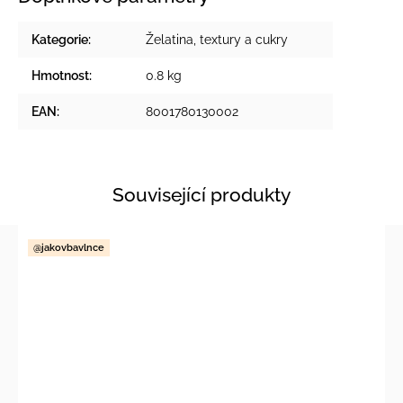
Kategorie
:
Želatina, textury a cukry
Hmotnost
:
0.8 kg
EAN
:
8001780130002
Související produkty
@jakovbavlnce