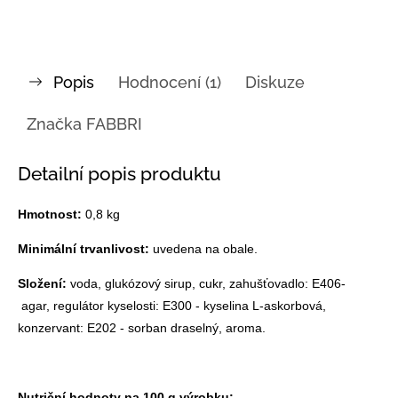
Popis
Hodnocení (1)
Diskuze
Značka
FABBRI
Detailní popis produktu
Hmotnost:
0,8 kg
Minimální trvanlivost:
uvedena na obale.
Složení:
voda, glukózový sirup, cukr, zahušťovadlo: E406-
agar, regulátor kyselosti: E300 - kyselina L-askorbová,
konzervant: E202 - sorban draselný, aroma.
Nutriční hodnoty na 100 g výrobku: