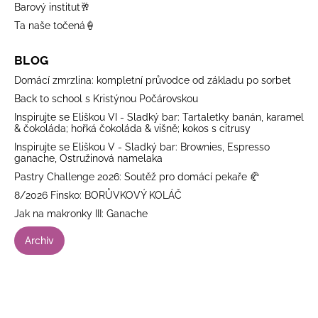
Barový institut🥂
Ta naše točená🍦
BLOG
Domácí zmrzlina: kompletní průvodce od základu po sorbet
Back to school s Kristýnou Počárovskou
Inspirujte se Eliškou VI - Sladký bar: Tartaletky banán, karamel
& čokoláda; hořká čokoláda & višně; kokos s citrusy
Inspirujte se Eliškou V - Sladký bar: Brownies, Espresso
ganache, Ostružinová namelaka
Pastry Challenge 2026: Soutěž pro domácí pekaře 🥐
8/2026 Finsko: BORŮVKOVÝ KOLÁČ
Jak na makronky III: Ganache
Archiv