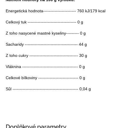
Energetická hodnota----------------------- 760 kJ/179 kcal
Celkový tuk ---------------------------------- 0 g
Z toho nasycené mastné kyseliny--------- 0 g
Sacharidy ------------------------------------- 44 g
Z toho cukry ---------------------------------- 30 g
Vláknina --------------------------------------- 0 g
Celkové bílkoviny ---------------------------- 0 g
Sůl ---------------------------------------------- 0,04 g
Doplňkové parametry