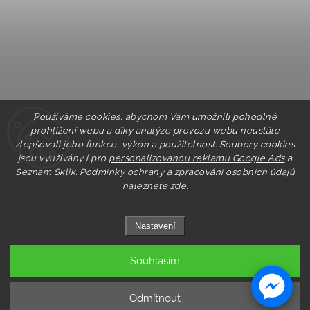
Používáme cookies, abychom Vám umožnili pohodlné
prohlížení webu a díky analýze provozu webu neustále
zlepšovali jeho funkce, výkon a použitelnost. Soubory cookies
jsou využívány i pro
personalizovanou reklamu Google Ads
a
Seznam Sklik.
Podmínky ochrany a zpracování osobních údajů
naleznete
zde
.
Nastavení
Souhlasím
Copyright 2026
Pastry.cz
. Všechna práva vyhrazena.
Upravit nastavení cookies
Odmítnout
Grafický návrh vytvořil a nakódoval
Shoptak.cz