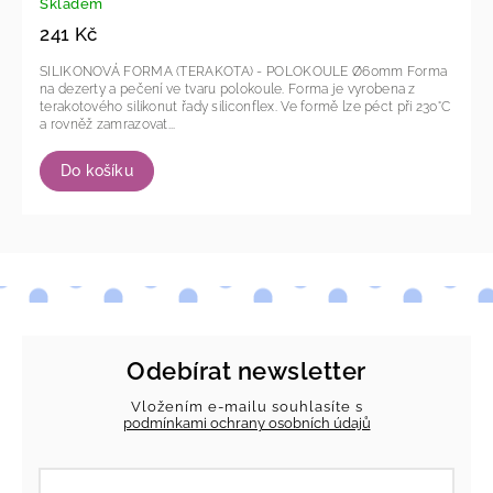
Skladem
241 Kč
SILIKONOVÁ FORMA (TERAKOTA) - POLOKOULE Ø60mm Forma
na dezerty a pečení ve tvaru polokoule. Forma je vyrobena z
terakotového silikonut řady siliconflex. Ve formě lze péct při 230°C
a rovněž zamrazovat...
Do košíku
Odebírat newsletter
Vložením e-mailu souhlasíte s
podmínkami ochrany osobních údajů