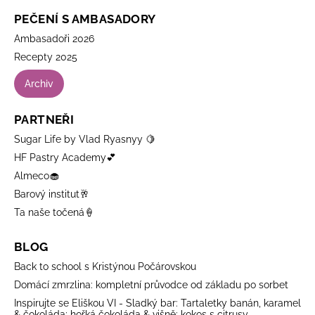
PEČENÍ S AMBASADORY
Ambasadoři 2026
Recepty 2025
Archiv
PARTNEŘI
Sugar Life by Vlad Ryasnyy 🍋
HF Pastry Academy💕
Almeco🧁
Barový institut🥂
Ta naše točená🍦
BLOG
Back to school s Kristýnou Počárovskou
Domácí zmrzlina: kompletní průvodce od základu po sorbet
Inspirujte se Eliškou VI - Sladký bar: Tartaletky banán, karamel
& čokoláda; hořká čokoláda & višně; kokos s citrusy