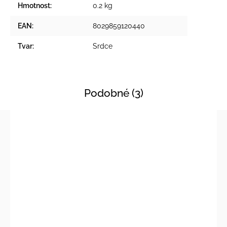
Hmotnost
:
0.2 kg
EAN
:
8029859120440
Tvar
:
Srdce
Podobné (3)