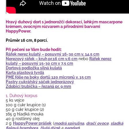
Hravý duhový dort s jednorožčí dekorací, lehkým mascarpone
krémem, ovocným rozvarem a přírodními barvami
HappyPower.
Průměr 16 cm, 8 porcí.
Při pečení se Vám bude hodit:
Ráfek nerez kulatý – posuvný 16-30 cm v. 14,5 cm
Nerezový ráfek – kruh pr.16 cm v.6 cm
nebo
Ráfek nerez
kulatý – posuvný 15-30 cm v 7,5 cm
Dortová podložka silná kulatá
Karta plastová tvrdá
PME fólie na boky dortů 120 micronů v. 15 cm
Pastry cukrářský sáček jednorázový
Zdobicí trubička – řezaná pr. 9 mm
1. Duhový korpus
5 ks vejce
100 g cukr krupice (1)
50 g cukr krupice (2)
165 g hladká mouka
40 g rostlinný olej
2 g
HappyPower prášek
(
modrá spirulina
,
dračí ovoce
,
sladká
fialová brambora
,
žlutá dýně
a
pandan
)