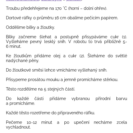
Troubu předehřejeme na 170 °C (horní – dolní ohřev).
Dortové ráfky o průměru 16 cm obalíme pečicím papírem.
Oddělíme bílky a žloutky.
Bílky začneme šlehat a postupně přisypáváme cukr (1).
Vyšleháme pevný lesklý sníh. V robotu to trvá přibližně 5-
6 minut.
Ke žloutkům přidáme olej a cukr (2). Šleháme do světlé
nadýchané pěny.
Do žloutkové směsi lehce vmícháme vyšlehaný sníh.
Přisypeme prosátou mouku a jemně promícháme stěrkou.
Těsto rozdělíme na 5 stejných částí.
Do každé části přidáme vybranou přírodní barvu
a promícháme.
Každé těsto rozetřeme do připraveného ráfku.
Pečeme 10-12 minut a po upečení necháme zcela
vychladnout.