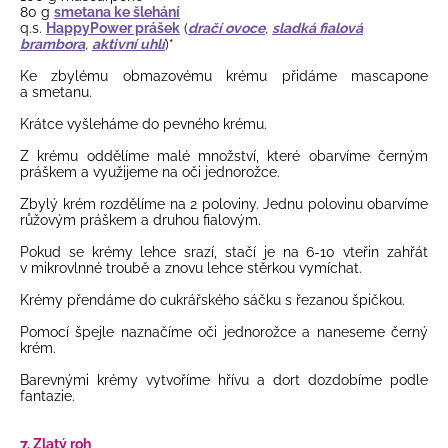
80 g
smetana ke šlehání
q.s.
HappyPower prášek
(
dračí ovoce
,
sladká fialová
brambora
,
aktivní uhlí
)*
Ke zbylému obmazovému krému přidáme mascapone
a smetanu.
Krátce vyšleháme do pevného krému.
Z krému oddělíme malé množství, které obarvíme černým
práškem a využijeme na oči jednorožce.
Zbylý krém rozdělíme na 2 poloviny. Jednu polovinu obarvíme
růžovým práškem a druhou fialovým.
Pokud se krémy lehce srazí, stačí je na 6-10 vteřin zahřát
v mikrovlnné troubě a znovu lehce stěrkou vymíchat.
Krémy přendáme do cukrářského sáčku s řezanou špičkou.
Pomocí špejle naznačíme oči jednorožce a naneseme černý
krém.
Barevnými krémy vytvoříme hřívu a dort dozdobíme podle
fantazie.
7. Zlatý roh