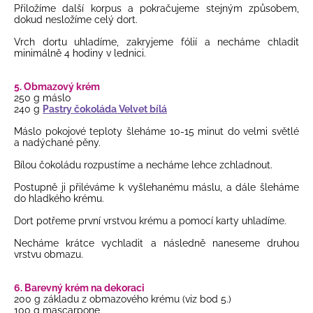
Přiložíme další korpus a pokračujeme stejným způsobem,
dokud nesložíme celý dort.
Vrch dortu uhladíme, zakryjeme fólií a necháme chladit
minimálně 4 hodiny v lednici.
5. Obmazový krém
250 g máslo
240 g
Pastry čokoláda Velvet bílá
Máslo pokojové teploty šleháme 10-15 minut do velmi světlé
a nadýchané pěny.
Bílou čokoládu rozpustíme a necháme lehce zchladnout.
Postupně ji přiléváme k vyšlehanému máslu, a dále šleháme
do hladkého krému.
Dort potřeme první vrstvou krému a pomocí karty uhladíme.
Necháme krátce vychladit a následně naneseme druhou
vrstvu obmazu.
6. Barevný krém na dekoraci
200 g základu z obmazového krému (viz bod 5.)
100 g mascarpone