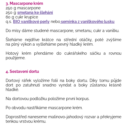
3. Mascarpone krém
250 g mascarpone
250 g
smetana ke šlehání
60 g cukr krupice
q.s.
BIO vanilkové perly
nebo
semínka z vanilkového lusku
Do mísy dáme studené mascarpone, smetanu, cukr a vanilku.
Šleháme nejdříve krátce na střední otáčky, poté zvýšíme
na plný výkon a vyšleháme pevný hladký krém.
Hotový krém přendáme do cukrářského sáčku a rovnou
použijeme.
4. Sestavení dortu
Dortový ráfek vyložíme folií na boky dortu. Díky tomu půjde
dort po zatuhnutí snadno vyndat a boky zůstanou krásně
hladké.
Na dortovou podložku položíme první korpus.
Po obvodu nastříkáme mascarpone krém.
Doprostřed naneseme malinovo-jahodový rozvar a překryjeme
tenkou vrstvou krému.