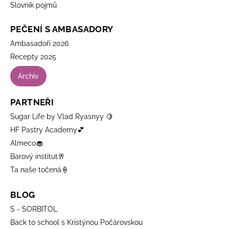
Slovník pojmů
PEČENÍ S AMBASADORY
Ambasadoři 2026
Recepty 2025
Archiv
PARTNEŘI
Sugar Life by Vlad Ryasnyy 🍋
HF Pastry Academy💕
Almeco🧁
Barový institut🥂
Ta naše točená🍦
BLOG
S - SORBITOL
Back to school s Kristýnou Počárovskou