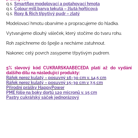
q.s.
Smartflex modelovací a potahovací hmota
q.s.
Colour mill barva tekutá – žlutá hořticová
q.s.
Roxy & Rich třpytivý pudr – zlatý
Modelovací hmotu obarvíme a propracujeme do hladka.
Vytvarujeme dlouhý váleček, který stočíme do tvaru rohu.
Roh zapíchneme do špejle a necháme zatuhnout.
Nakonec celý povrch zasypeme třpytivým pudrem.
5% slevový kód CUKRARSKAABECEDA platí až do vydání
dalšího dílu na následující produkty:
Ráfek nerez kulatý – posuvný 16-30 cm v. 14,5 cm
Ráfek nerez kulatý – posuvný 15-30 cm v 7,5 cm
Přírodní prášky HappyPower
PME fólie na boky dortů 120 micronů v. 15 cm
Pastry cukrářský sáček jednorázový