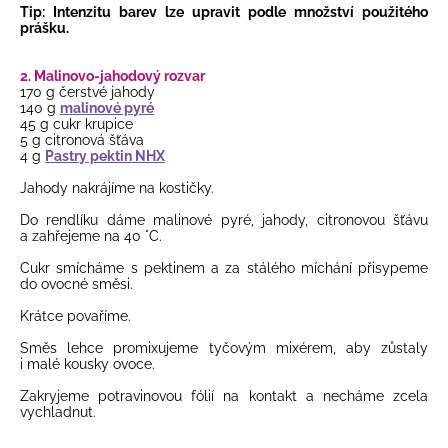
Tip: Intenzitu barev lze upravit podle množství použitého
prášku.
2. Malinovo-jahodový rozvar
170 g čerstvé jahody
140 g
malinové pyré
45 g cukr krupice
5 g citronová šťáva
4 g
Pastry pektin NHX
Jahody nakrájíme na kostičky.
Do rendlíku dáme malinové pyré, jahody, citronovou šťávu
a zahřejeme na 40 °C.
Cukr smícháme s pektinem a za stálého míchání přisypeme
do ovocné směsi.
Krátce povaříme.
Směs lehce promixujeme tyčovým mixérem, aby zůstaly
i malé kousky ovoce.
Zakryjeme potravinovou fólií na kontakt a necháme zcela
vychladnut.