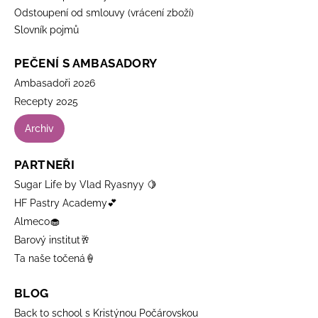
Odstoupení od smlouvy (vrácení zboží)
Slovník pojmů
PEČENÍ S AMBASADORY
Ambasadoři 2026
Recepty 2025
Archiv
PARTNEŘI
Sugar Life by Vlad Ryasnyy 🍋
HF Pastry Academy💕
Almeco🧁
Barový institut🥂
Ta naše točená🍦
BLOG
Back to school s Kristýnou Počárovskou