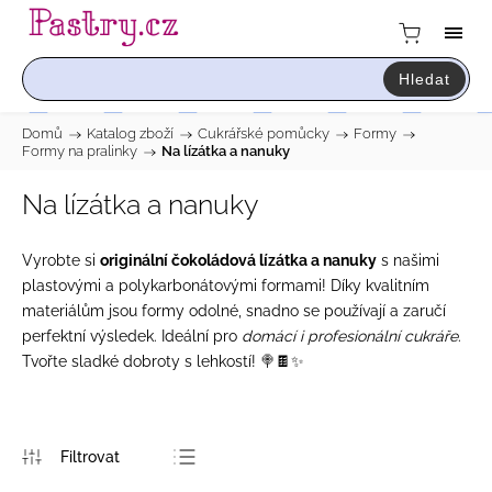
Hledat
Domů
/
Katalog zboží
/
Cukrářské pomůcky
/
Formy
/
Formy na pralinky
/
Na lízátka a nanuky
Na lízátka a nanuky
Vyrobte si
originální čokoládová lízátka a nanuky
s našimi
plastovými a polykarbonátovými formami! Díky kvalitním
materiálům jsou formy odolné, snadno se používají a zaručí
perfektní výsledek. Ideální pro
domácí i profesionální cukráře
.
Tvořte sladké dobroty s lehkostí! 🍭🍫✨
Nejprodávanější