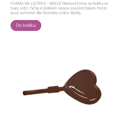
FORMA NA LÍZÁTKA - SRDCE Plastová forma na lízátka ve
tvaru srdcí. Tyčky k lízátkům nejsou součástí balení. Počet
kusů na formě: 8ks Rozměry srdce: 68x65...
Do košíku