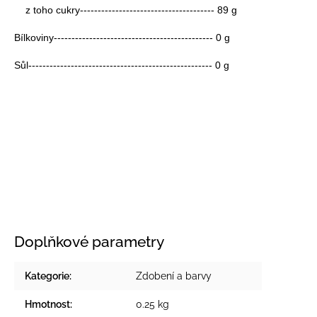
z toho cukry-------------------------------------- 89 g
Bílkoviny--------------------------------------------- 0 g
Sůl---------------------------------------------------- 0 g
Doplňkové parametry
Kategorie
:
Zdobení a barvy
Hmotnost
:
0.25 kg