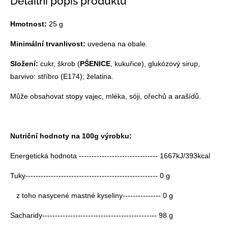
Detailní popis produktu
Hmotnost:
25 g
Minimální trvanlivost:
uvedena na obale.
Složení:
cukr, škrob (
PŠENICE
, kukuřice), glukózový sirup,
barvivo: stříbro (E174); želatina.
Může obsahovat stopy vajec, mléka, sóji, ořechů a arašídů.
Nutriční hodnoty na 100g výrobku:
Energetická hodnota ------------------------------- 1667kJ/393kcal
Tuky---------------------------------------------------- 0 g
z toho nasycené mastné kyseliny--------------- 0 g
Sacharidy--------------------------------------------- 98 g