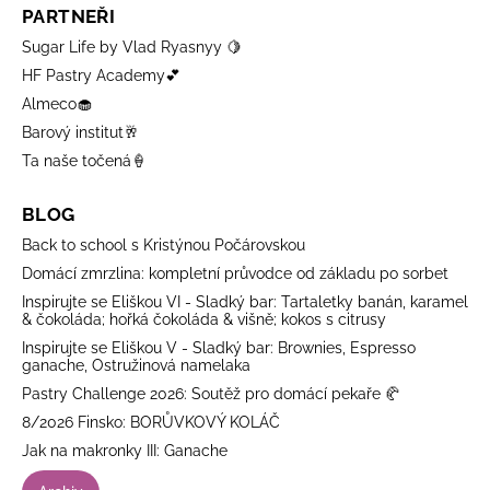
PARTNEŘI
Sugar Life by Vlad Ryasnyy 🍋
HF Pastry Academy💕
Almeco🧁
Barový institut🥂
Ta naše točená🍦
BLOG
Back to school s Kristýnou Počárovskou
Domácí zmrzlina: kompletní průvodce od základu po sorbet
Inspirujte se Eliškou VI - Sladký bar: Tartaletky banán, karamel
& čokoláda; hořká čokoláda & višně; kokos s citrusy
Inspirujte se Eliškou V - Sladký bar: Brownies, Espresso
ganache, Ostružinová namelaka
Pastry Challenge 2026: Soutěž pro domácí pekaře 🥐
8/2026 Finsko: BORŮVKOVÝ KOLÁČ
Jak na makronky III: Ganache