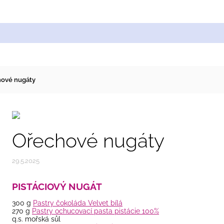
Cukrářské suroviny
Zdobení a barvy
Zach
ové nugáty
Ořechové nugáty
29.5.2025
PISTÁCIOVÝ NUGÁT
300 g
Pastry čokoláda Velvet bílá
270 g
Pastry ochucovací pasta pistácie 100%
q.s. mořská sůl