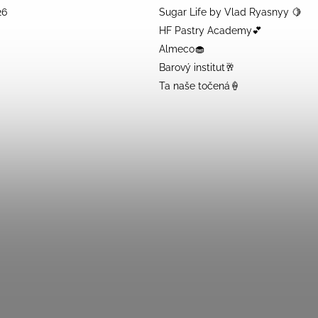
26
Sugar Life by Vlad Ryasnyy 🍋
HF Pastry Academy💕
Almeco🧁
Barový institut🥂
Ta naše točená🍦