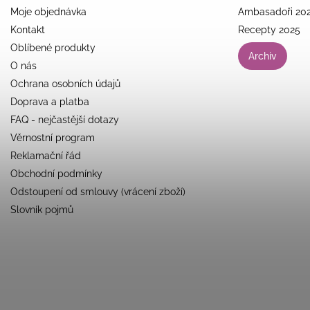
Moje objednávka
Ambasadoři 20
Kontakt
Recepty 2025
Oblíbené produkty
Archiv
O nás
Ochrana osobních údajů
Doprava a platba
FAQ - nejčastější dotazy
Věrnostní program
Reklamační řád
Obchodní podmínky
Odstoupení od smlouvy (vrácení zboží)
Slovník pojmů