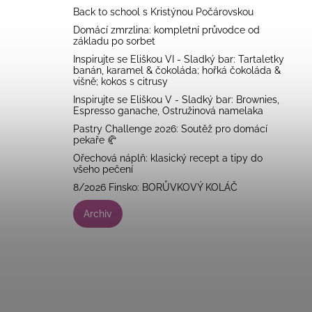
Back to school s Kristýnou Počárovskou
Domácí zmrzlina: kompletní průvodce od
základu po sorbet
Inspirujte se Eliškou VI - Sladký bar: Tartaletky
banán, karamel & čokoláda; hořká čokoláda &
višně; kokos s citrusy
Inspirujte se Eliškou V - Sladký bar: Brownies,
Espresso ganache, Ostružinová namelaka
Pastry Challenge 2026: Soutěž pro domácí
pekaře 🥐
Ořechová náplň: klasický recept a tipy do
všeho pečení
8/2026 Finsko: BORŮVKOVÝ KOLÁČ
Archiv