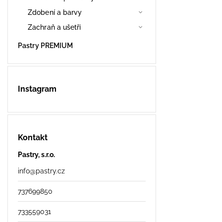
Zdobení a barvy
Zachraň a ušetři
Pastry PREMIUM
Instagram
Kontakt
Pastry, s.r.o.
info
@
pastry.cz
737699850
733559031