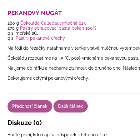
PEKANOVÝ NUGÁT
280 g
Čokoláda Callebaut mléčná 823
270 g
Pastry ochucovací pasta pekan 100%
q.s. mořská sůl
q.s.
Pastry pekanové ořechy
Na fólii do řezačky natáhneme v tenké vrstvě mléčnou vytempero
Čokoládu rozpustíme na 45 °C, poté vmícháme pekanovou pastu a
Nalijeme do ráfku a necháme ztuhnout do druhého dne. Následn
Dekorujeme celými pekanovými ořechy.
Předchozí článek
Další článek
Diskuze (0)
Buďte první, kdo napíše příspěvek k této položce.