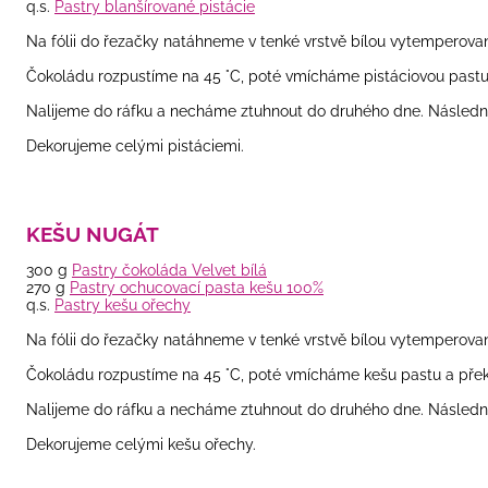
q.s.
Pastry blanšírované pistácie
Na fólii do řezačky natáhneme v tenké vrstvě bílou vytemperovan
Čokoládu rozpustíme na 45 °C, poté vmícháme pistáciovou pastu 
Nalijeme do ráfku a necháme ztuhnout do druhého dne. Následn
Dekorujeme celými pistáciemi.
KEŠU NUGÁT
300 g
Pastry čokoláda Velvet bílá
270 g
Pastry ochucovací pasta kešu 100%
q.s.
Pastry kešu ořechy
Na fólii do řezačky natáhneme v tenké vrstvě bílou vytemperovan
Čokoládu rozpustíme na 45 °C, poté vmícháme kešu pastu a překr
Nalijeme do ráfku a necháme ztuhnout do druhého dne. Následn
Dekorujeme celými kešu ořechy.