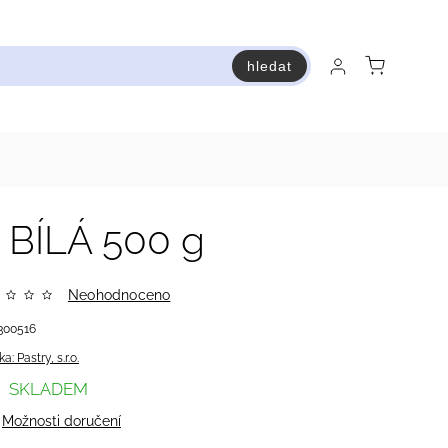
hledat
raň a ušetři
Bestsellery
Vstup do Pastry premium
BÍLÁ 500 g
Neohodnoceno
300516
ka:
Pastry, s.r.o.
SKLADEM
Možnosti doručení