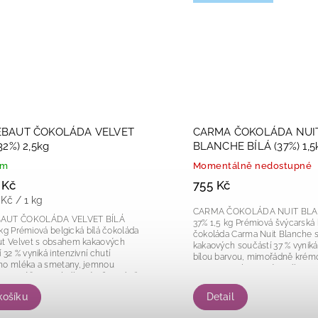
EBAUT ČOKOLÁDA VELVET
CARMA ČOKOLÁDA NUI
32%) 2,5kg
BLANCHE BÍLÁ (37%) 1,5
em
Momentálně nedostupné
 Kč
755 Kč
 Kč / 1 kg
CARMA ČOKOLÁDA NUIT BLA
AUT ČOKOLÁDA VELVET BÍLÁ
37% 1,5 kg Prémiová švýcarská bílá
lá čokoláda
čokoláda Carma Nuit Blanche
ut Velvet s obsahem kakaových
kakaových součástí 37 % vyniká
 32 % vyniká intenzivní chutí
bílou barvou, mimořádně kré
ho mléka a smetany, jemnou
texturou a elegantní vanilkovou
u a vyváženou sladkostí. Díky méně
kombinaci kvalitního...
u chuťovému...
košíku
Detail