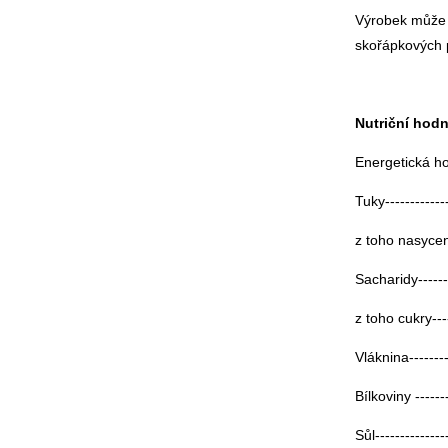
Výrobek může o
skořápkových p
Nutriční hodn
Energetická hod
Tuky-------------
z toho nasycen
Sacharidy--------
z toho cukry-----
Vláknina---------
Bílkoviny -------
Sůl--------------