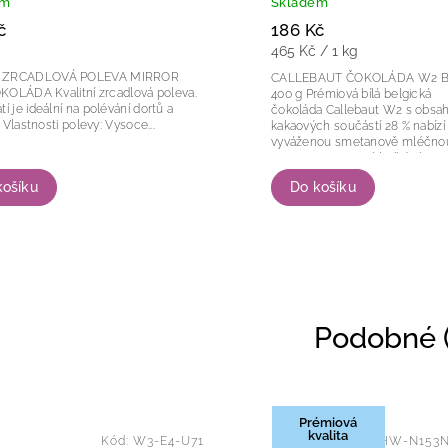
em
Skladem
č
186 Kč
465 Kč / 1 kg
 ZRCADLOVÁ POLEVA MIRROR
CALLEBAUT ČOKOLÁDA W2 B
itní zrcadlová poleva.
400 g Prémiová bílá belgická
tí je ideální na polévání dortů a
čokoláda Callebaut W2 s obs
dezertů. Vlastnosti polevy: Vysoce...
kakaových součástí 28 % nabízí
vyváženou smetanově mléčnou
jemnou texturu a hladký chuťový
Díky své univerzálnosti patří mez
Do košíku
košíku
Podobné (
Prémiová
kvalita
Kód:
W3-E4-U71
Kód:
CHW-N153N