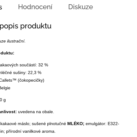
Hodnocení
Diskuze
s
 popis produktu
ze ilustrační.
oduktu:
akaových součástí: 32 %
léčné sušiny: 22,3 %
Callets™ (čokopecičky)
Belgie
0 g
anlivost:
uvedena na obale.
;
kakaové máslo
; sušené plnotučné
MLÉKO;
emulgátor: E322-
hin; přírodní vanilkové aroma.