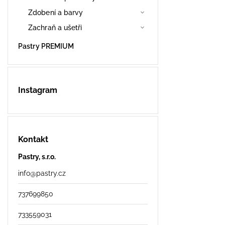
Zdobení a barvy
Zachraň a ušetři
Pastry PREMIUM
Instagram
Kontakt
Pastry, s.r.o.
info
@
pastry.cz
737699850
733559031