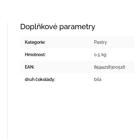
Doplňkové parametry
Kategorie
:
Pastry
Hmotnost
:
0.5 kg
EAN
:
8594218300516
druh čokolády
:
bílá