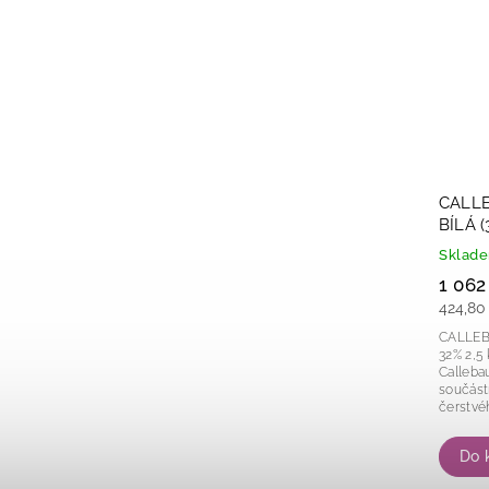
CALL
BÍLÁ (
Sklad
1 062
424,80
CALLEB
32% 2,5 kg Prémiová belgická bí
Calleba
součástí
čerstvé
texturo
sladkém
Do 