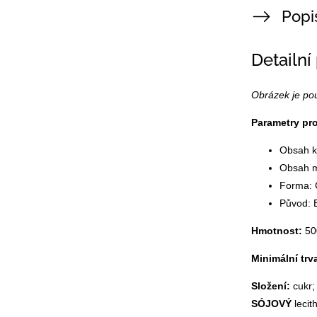
Popi
Detailní
Obrázek je pou
Parametry pr
Obsah k
Obsah m
Forma: 
Původ: 
Hmotnost:
50
Minimální trv
Složení:
cukr
SÓJOVÝ
lecit