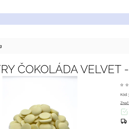
Cukrářské suroviny
Zdobení a barvy
Zach
g
RY ČOKOLÁDA VELVET - 
Kód:
Znač