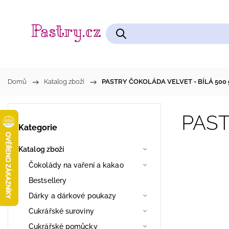
Čokolády na vaření a kakao
Cukrářské pomůcky
Domů
/
Katalog zboží
/
PASTRY ČOKOLÁDA VELVET - BÍLÁ 500 
PAST
Kategorie
Katalog zboží
Čokolády na vaření a kakao
Bestsellery
Dárky a dárkové poukazy
Cukrářské suroviny
Cukrářské pomůcky