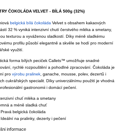
TRY ČOKOLÁDA VELVET - BÍLÁ 500g (32%)
miová
belgická bílá čokoláda
Velvet s obsahem kakaových
ástí 32 % vyniká intenzivní chutí čerstvého mléka a smetany,
ou texturou a vyváženou sladkostí. Díky méně sladkému
ovému profilu působí elegantně a skvěle se hodí pro moderní
ářské využití.
tická forma bílých peciček Callets™ umožňuje snadné
ování, rychlé rozpouštění a pohodlné zpracování. Čokoláda je
lní pro
výrobu pralinek
, ganache, mousse, polev, dezertů i
ích cukrářských specialit. Díky univerzálnímu použití je vhodná
profesionální gastronomii i domácí pečení.
tenzivní chuť mléka a smetany
emná a méně sladká chuť
 Pravá belgická čokoláda
 Ideální na pralinky, dezerty i pečení
ilní informace