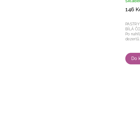
Sklad
146 K
PASTRY
BÍLÁ ČOKOLÁDA Kval
Po nahřá
Do 