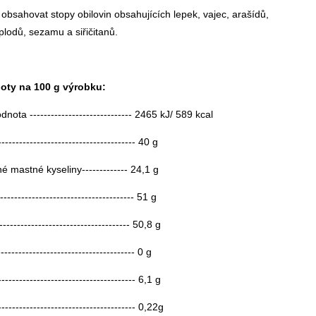
bsahovat stopy obilovin obsahujících lepek, vajec, arašídů,
lodů, sezamu a siřičitanů.
oty na 100 g výrobku:
nota ----------------------------- 2465 kJ/ 589 kcal
-------------------------------------- 40 g
é mastné kyseliny------------- 24,1 g
------------------------------------ 51 g
----------------------------------- 50,8 g
------------------------------------- 0 g
-------------------------------------- 6,1 g
--------------------------------------- 0,22g