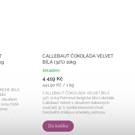
T
CALLEBAUT ČOKOLÁDA VELVET
kg
BÍLÁ (32%) 10kg
Skladem
4 419 Kč
441,90 Kč / 1 kg
NCHE BÍLÁ
CALLEBAUT ČOKOLÁDA VELVET BÍLÁ
32% 10 kg Prémiová belgická bílá čokoláda
 s obsahem
Callebaut Velvet s obsahem kakaových
 svou čistě
součástí 32 % vyniká intenzivní chutí
movou
čerstvého mléka a smetany, jemnou
 chutí. Díky
texturou a vyváženou sladkostí. Díky méně
sladkému chuťovému...
Do košíku