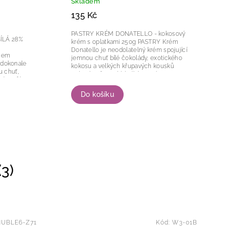
Skladem
135 Kč
PASTRY KRÉM DONATELLO - kokosový
ÍLÁ 28%
krém s oplatkami 250g PASTRY Krém
Donatello je neodolatelný krém spojující
ahem
jemnou chuť bílé čokolády, exotického
 dokonale
kokosu a velkých křupavých kousků
 chuť,
oplatek. Díky své hladké, snadno
 profil.
roztíratelné konzistenci a...
i...
Do košíku
3)
UBLE6-Z71
Kód:
W3-01B