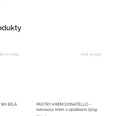
rodukty
W2-E0-D94
Kód:
300615
W2 BÍLÁ
PASTRY KRÉM DONATELLO -
kokosový krém s oplatkami 250g