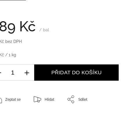
89 Kč
/ bal
Kč bez DPH
Kč / 1 kg
PŘIDAT DO KOŠÍKU
Zeptat se
Hlídat
Sdílet