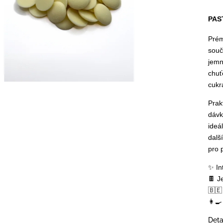
PAS
Pré
souč
jemn
chuť
cukr
Prak
dávk
ideá
dalš
pro 
✨ In
🍫 J
🇧🇪
👩‍🍳
Deta