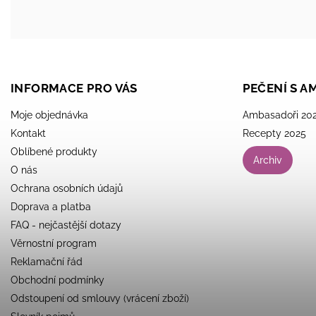
INFORMACE PRO VÁS
PEČENÍ S 
Moje objednávka
Ambasadoři 20
Kontakt
Recepty 2025
Oblíbené produkty
Archiv
O nás
Ochrana osobních údajů
Doprava a platba
FAQ - nejčastější dotazy
Věrnostní program
Reklamační řád
Obchodní podmínky
Odstoupení od smlouvy (vrácení zboží)