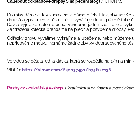
Callebaut
čokoládové dropsy S na pečení (50g)
/
CHUNKS
Do mísy dáme cukry s máslem a dáme míchat tak, aby se vše sp
dropsů a zpracujeme těsto. Těsto vyválíme do přepůlené fólie č
Dávka vyjde na celou plochu. Sundáme jednu část fólie a vykrá
Zamražená kolečka přendáme na plech a posypeme dropsy. Peč
Odřezky znovu vyválíme, vykrájíme a upečeme, nebo můžeme us
nepřidáváme mouku, nemáme žádné zbytky degradovaného těst
Ve videu se dělala jedna dávka, která se rozdělila na 1/3 na mini 
VIDEO:
https://vimeo.com/640037490/b75f14c136
Pastry.cz - cukrářský e-shop
s kvalitními surovinami a pomůckam