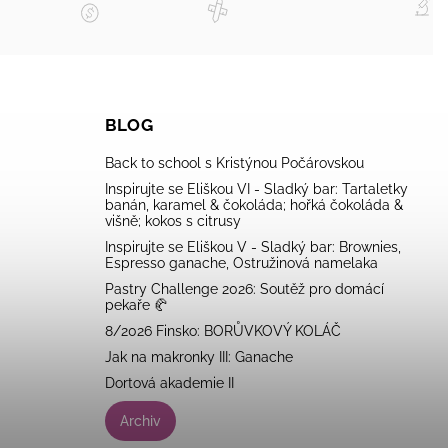
BLOG
Back to school s Kristýnou Počárovskou
Inspirujte se Eliškou VI - Sladký bar: Tartaletky
banán, karamel & čokoláda; hořká čokoláda &
višně; kokos s citrusy
Inspirujte se Eliškou V - Sladký bar: Brownies,
Espresso ganache, Ostružinová namelaka
Pastry Challenge 2026: Soutěž pro domácí
pekaře 🥐
8/2026 Finsko: BORŮVKOVÝ KOLÁČ
Jak na makronky III: Ganache
Dortová akademie II
Archiv