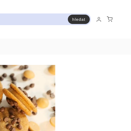
hledat
raň a ušetři
Bestsellery
Vstup do Pastry premium