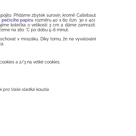
ojilo. Přidáme zbytek surovin, kromě
Callebaut
i
pečícího papíru
rozměru 40 x 60 (tzn. 30 x 40).
jíme kolečka o velikosti 3 cm a dáme zamrazit.
eme na 160 °C po dobu 5-6 minut.
chovat v mrazáku. Díky tomu, že na vyvalování
a.
cookies a 2/3 na velké cookies.
i pro Vaše sladká kouzla.