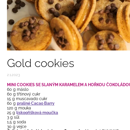
Gold cookies
2.1.2023
MINI COOKIES SE SLANÝM KARAMELEM A HOŘKOU ČOKOLÁDO
60 g máslo
60 g třtinový cukr
15 g muscavado cukr
60 g
praliné Cacao Barry
120 g mouka
25 g
l
ískooříšková moučka
3 g sůl
1,5 g soda
30 g vejce