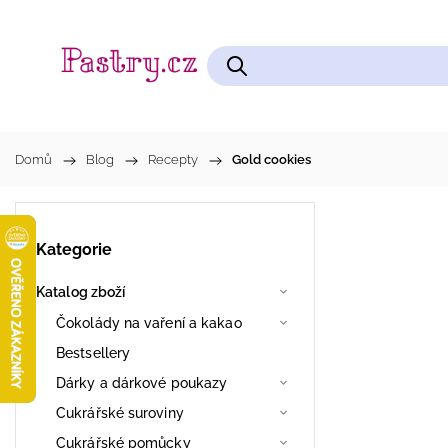
Čokolády na vaření a kakao
Cukrářské pomůcky
Domů
/
Blog
/
Recepty
/
Gold cookies
Kategorie
Katalog zboží
Čokolády na vaření a kakao
Bestsellery
Dárky a dárkové poukazy
Cukrářské suroviny
Cukrářské pomůcky