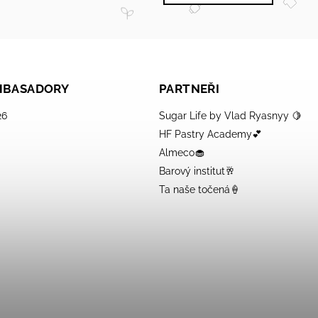
AMBASADORY
PARTNEŘI
26
Sugar Life by Vlad Ryasnyy 🍋
HF Pastry Academy💕
Almeco🧁
Barový institut🥂
Ta naše točená🍦