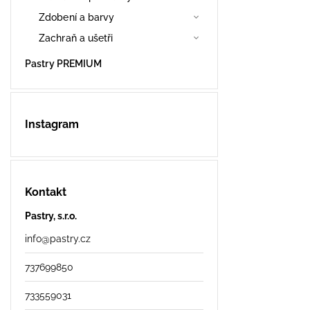
Zdobení a barvy
Zachraň a ušetři
Pastry PREMIUM
Instagram
Kontakt
Pastry, s.r.o.
info
@
pastry.cz
737699850
733559031