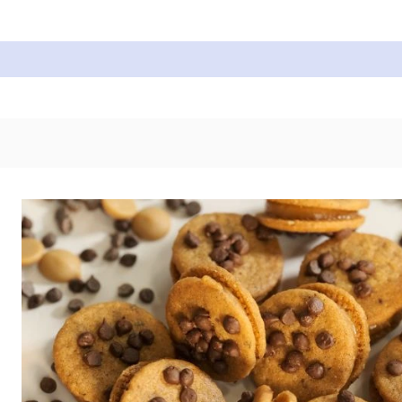
Cukrářské suroviny
Zdobení a barvy
Zach