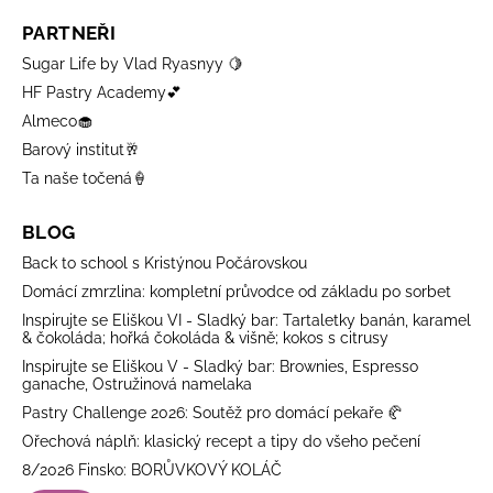
PARTNEŘI
Sugar Life by Vlad Ryasnyy 🍋
HF Pastry Academy💕
Almeco🧁
Barový institut🥂
Ta naše točená🍦
BLOG
Back to school s Kristýnou Počárovskou
Domácí zmrzlina: kompletní průvodce od základu po sorbet
Inspirujte se Eliškou VI - Sladký bar: Tartaletky banán, karamel
& čokoláda; hořká čokoláda & višně; kokos s citrusy
Inspirujte se Eliškou V - Sladký bar: Brownies, Espresso
ganache, Ostružinová namelaka
Pastry Challenge 2026: Soutěž pro domácí pekaře 🥐
Ořechová náplň: klasický recept a tipy do všeho pečení
8/2026 Finsko: BORŮVKOVÝ KOLÁČ