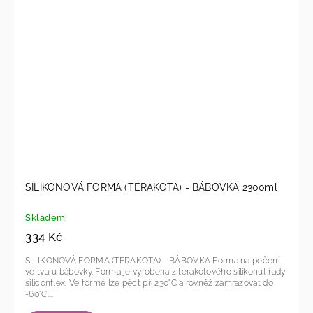
SILIKONOVÁ FORMA (TERAKOTA) - BÁBOVKA 2300ml
Skladem
334 Kč
SILIKONOVÁ FORMA (TERAKOTA) - BÁBOVKA Forma na pečení
ve tvaru bábovky. Forma je vyrobena z terakotového silikonut řady
siliconflex. Ve formě lze péct při 230°C a rovněž zamrazovat do
-60°C....