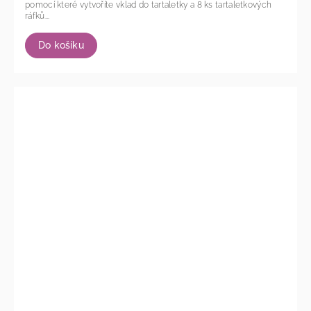
pomocí které vytvoříte vklad do tartaletky a 8 ks tartaletkových
ráfků...
Do košíku