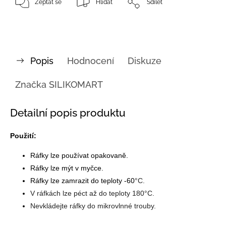
Zeptat se
Hlídat
Sdílet
Popis
Hodnocení
Diskuze
Značka
SILIKOMART
Detailní popis produktu
Použití:
Ráfky lze používat opakovaně.
Ráfky lze mýt v myčce.
Ráfky lze zamrazit do teploty -60
°C.
V ráfkách lze péct až do teploty 180
°C.
Nevkládejte ráfky do mikrovlnné trouby.