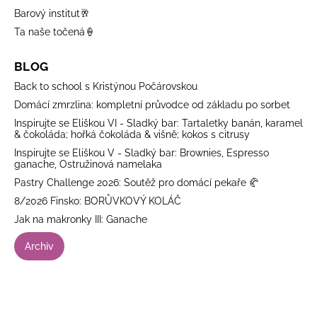
Barový institut🥂
Ta naše točená🍦
BLOG
Back to school s Kristýnou Počárovskou
Domácí zmrzlina: kompletní průvodce od základu po sorbet
Inspirujte se Eliškou VI - Sladký bar: Tartaletky banán, karamel
& čokoláda; hořká čokoláda & višně; kokos s citrusy
Inspirujte se Eliškou V - Sladký bar: Brownies, Espresso
ganache, Ostružinová namelaka
Pastry Challenge 2026: Soutěž pro domácí pekaře 🥐
8/2026 Finsko: BORŮVKOVÝ KOLÁČ
Jak na makronky III: Ganache
Archiv