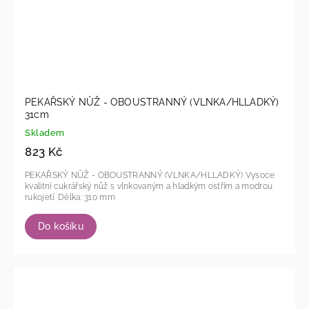
PEKAŘSKÝ NŮŽ - OBOUSTRANNÝ (VLNKA/HLLADKÝ)
31cm
Skladem
823 Kč
PEKAŘSKÝ NŮŽ - OBOUSTRANNÝ (VLNKA/HLLADKÝ) Vysoce
kvalitní cukrářský nůž s vlnkovaným a hladkým ostřím a modrou
rukojetí. Délka: 310 mm
Do košíku