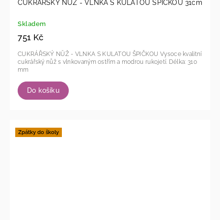
CUKRÁŘSKÝ NŮŽ - VLNKA S KULATOU ŠPIČKOU 31cm
Skladem
751 Kč
CUKRÁŘSKÝ NŮŽ - VLNKA S KULATOU ŠPIČKOU Vysoce kvalitní
cukrářský nůž s vlnkovaným ostřím a modrou rukojetí. Délka: 310
mm
Do košíku
Zpátky do školy