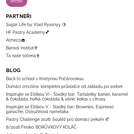
Archiv
PARTNEŘI
Sugar Life by Vlad Ryasnyy 🍋
HF Pastry Academy💕
Almeco🧁
Barový institut🥂
Ta naše točená🍦
BLOG
Back to school s Kristýnou Počárovskou
Domácí zmrzlina: kompletní průvodce od základu po sorbet
Inspirujte se Eliškou VI - Sladký bar: Tartaletky banán, karamel
& čokoláda; hořká čokoláda & višně; kokos s citrusy
Inspirujte se Eliškou V - Sladký bar: Brownies, Espresso
ganache, Ostružinová namelaka
Pastry Challenge 2026: Soutěž pro domácí pekaře 🥐
8/2026 Finsko: BORŮVKOVÝ KOLÁČ