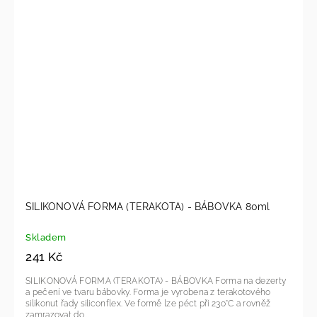
SILIKONOVÁ FORMA (TERAKOTA) - BÁBOVKA 80ml
Skladem
241 Kč
SILIKONOVÁ FORMA (TERAKOTA) - BÁBOVKA Forma na dezerty
a pečení ve tvaru bábovky. Forma je vyrobena z terakotového
silikonut řady siliconflex. Ve formě lze péct při 230°C a rovněž
zamrazovat do...