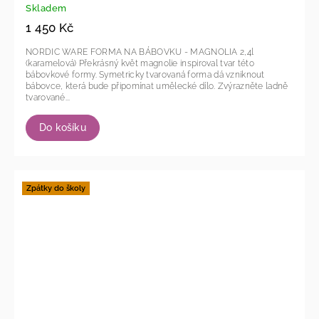
Skladem
1 450 Kč
NORDIC WARE FORMA NA BÁBOVKU - MAGNOLIA 2,4l
(karamelová) Překrásný květ magnolie inspiroval tvar této
bábovkové formy. Symetricky tvarovaná forma dá vzniknout
bábovce, která bude připomínat umělecké dílo. Zvýrazněte ladně
tvarované...
Do košíku
Zpátky do školy