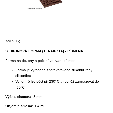
Kód:
SF169
SILIKONOVÁ FORMA (TERAKOTA) - PÍSMENA
Forma na dezerty a pečení ve tvaru písmen.
Forma je vyrobena z terakotového silikonut řady
siliconflex.
Ve formě lze péct při 230
°
C a rovněž zamrazovat do
-60
°
C.
Výška písmena
: 8 mm
Objem pismena:
1,4 ml