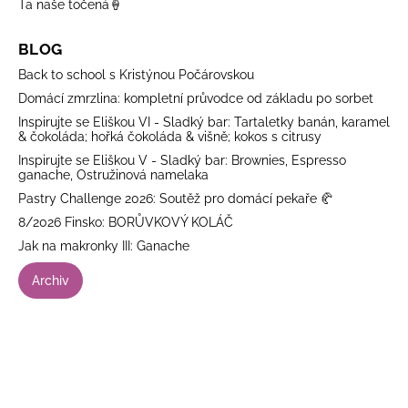
Ta naše točená🍦
BLOG
Back to school s Kristýnou Počárovskou
Domácí zmrzlina: kompletní průvodce od základu po sorbet
Inspirujte se Eliškou VI - Sladký bar: Tartaletky banán, karamel
& čokoláda; hořká čokoláda & višně; kokos s citrusy
Inspirujte se Eliškou V - Sladký bar: Brownies, Espresso
ganache, Ostružinová namelaka
Pastry Challenge 2026: Soutěž pro domácí pekaře 🥐
8/2026 Finsko: BORŮVKOVÝ KOLÁČ
Jak na makronky III: Ganache
Archiv