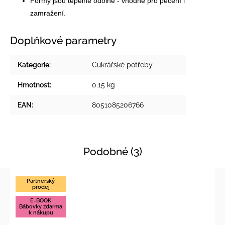
Formy jsou tepelně odolné - vhodné pro pečení i
zamražení.
Doplňkové parametry
Kategorie
:
Cukrářské potřeby
Hmotnost
:
0.15 kg
EAN
:
8051085206766
Podobné (3)
Partnerský
prodej
E-BOOK
Bábovky zdarma
k nákupu