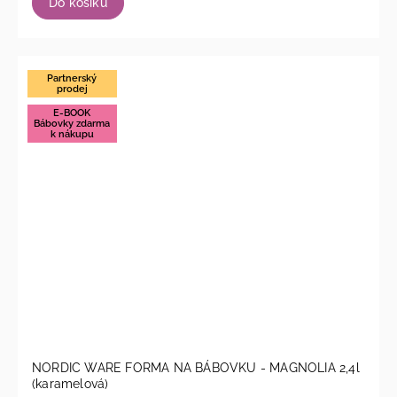
Do košíku
Partnerský
prodej
E-BOOK
Bábovky zdarma
k nákupu
NORDIC WARE FORMA NA BÁBOVKU - MAGNOLIA 2,4l
(karamelová)