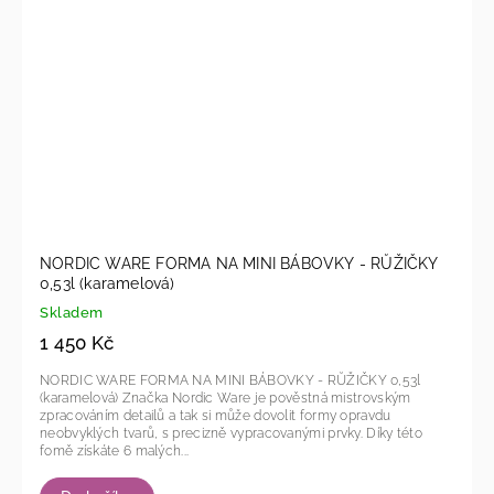
NORDIC WARE FORMA NA MINI BÁBOVKY - RŮŽIČKY
0,53l (karamelová)
Skladem
1 450 Kč
NORDIC WARE FORMA NA MINI BÁBOVKY - RŮŽIČKY 0,53l
(karamelová) Značka Nordic Ware je pověstná mistrovským
zpracováním detailů a tak si může dovolit formy opravdu
neobvyklých tvarů, s precizně vypracovanými prvky. Díky této
fomě získáte 6 malých...