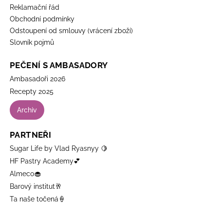
Reklamační řád
Obchodní podmínky
Odstoupení od smlouvy (vrácení zboží)
Slovník pojmů
PEČENÍ S AMBASADORY
Ambasadoři 2026
Recepty 2025
Archiv
PARTNEŘI
Sugar Life by Vlad Ryasnyy 🍋
HF Pastry Academy💕
Almeco🧁
Barový institut🥂
Ta naše točená🍦