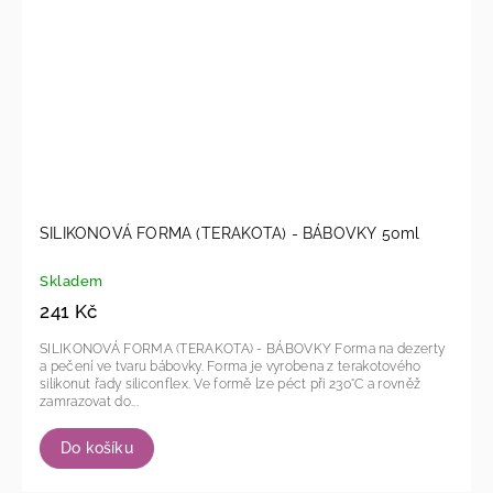
SILIKONOVÁ FORMA (TERAKOTA) - BÁBOVKY 50ml
Skladem
241 Kč
SILIKONOVÁ FORMA (TERAKOTA) - BÁBOVKY Forma na dezerty
a pečení ve tvaru bábovky. Forma je vyrobena z terakotového
silikonut řady siliconflex. Ve formě lze péct při 230°C a rovněž
zamrazovat do...
Do košíku