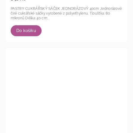
PASTRY CUKRÁŘSKÝ SÁČEK JEDNORÁZOVÝ 40cm Jednorázové
čiré cukrářské sáčky vyrobené z polyethylenu. Tloušťka: 80
mikronů Délka: 40 cm...
Do košíku