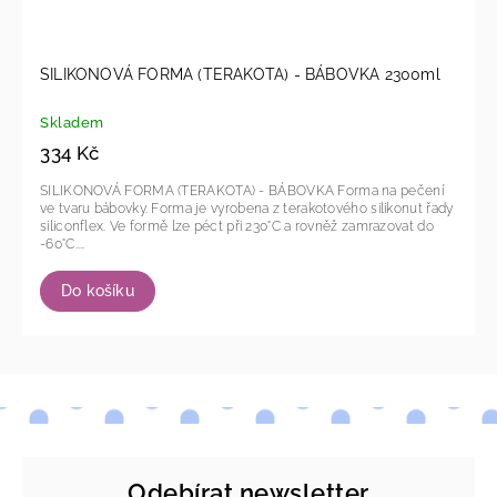
SILIKONOVÁ FORMA (TERAKOTA) - BÁBOVKA 2300ml
Skladem
334 Kč
SILIKONOVÁ FORMA (TERAKOTA) - BÁBOVKA Forma na pečení
ve tvaru bábovky. Forma je vyrobena z terakotového silikonut řady
siliconflex. Ve formě lze péct při 230°C a rovněž zamrazovat do
-60°C....
Do košíku
Odebírat newsletter