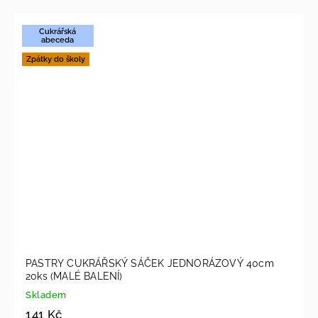
Cukrářská
abeceda
Zpátky do školy
PASTRY CUKRÁŘSKÝ SÁČEK JEDNORÁZOVÝ 40cm
20ks (MALÉ BALENÍ)
Skladem
141 Kč