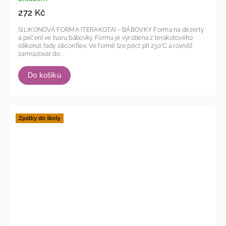
272 Kč
SILIKONOVÁ FORMA (TERAKOTA) - BÁBOVKY Forma na dezerty
a pečení ve tvaru bábovky. Forma je vyrobena z terakotového
silikonut řady siliconflex. Ve formě lze péct při 230°C a rovněž
zamrazovat do...
Do košíku
Zpátky do školy