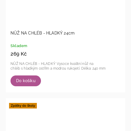
NŮŽ NA CHLÉB - HLADKÝ 24cm
Skladem
269 Kč
NŮŽ NA CHLÉB - HLADKÝ Vysoce kvalitní nůž na
chléb s hladkým ostřím a modrou rukojetí. Délka: 240 mm
Do košíku
Zpátky do školy