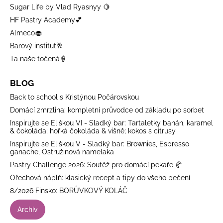
Sugar Life by Vlad Ryasnyy 🍋
HF Pastry Academy💕
Almeco🧁
Barový institut🥂
Ta naše točená🍦
BLOG
Back to school s Kristýnou Počárovskou
Domácí zmrzlina: kompletní průvodce od základu po sorbet
Inspirujte se Eliškou VI - Sladký bar: Tartaletky banán, karamel
& čokoláda; hořká čokoláda & višně; kokos s citrusy
Inspirujte se Eliškou V - Sladký bar: Brownies, Espresso
ganache, Ostružinová namelaka
Pastry Challenge 2026: Soutěž pro domácí pekaře 🥐
Ořechová náplň: klasický recept a tipy do všeho pečení
8/2026 Finsko: BORŮVKOVÝ KOLÁČ
Archiv