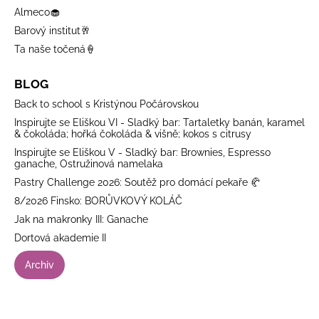
Almeco🧁
Barový institut🥂
Ta naše točená🍦
BLOG
Back to school s Kristýnou Počárovskou
Inspirujte se Eliškou VI - Sladký bar: Tartaletky banán, karamel
& čokoláda; hořká čokoláda & višně; kokos s citrusy
Inspirujte se Eliškou V - Sladký bar: Brownies, Espresso
ganache, Ostružinová namelaka
Pastry Challenge 2026: Soutěž pro domácí pekaře 🥐
8/2026 Finsko: BORŮVKOVÝ KOLÁČ
Jak na makronky III: Ganache
Dortová akademie II
Archiv