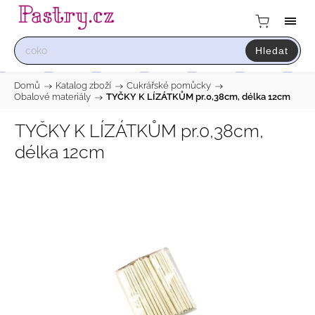
Hledat
Domů
/
Katalog zboží
/
Cukrářské pomůcky
/
Obalové materiály
/
TYČKY K LÍZÁTKŮM pr.0,38cm, délka 12cm
TYČKY K LÍZÁTKŮM pr.0,38cm,
délka 12cm