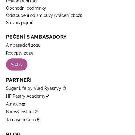
Reklamační řád
Obchodní podmínky
Odstoupení od smlouvy (vrácení zboží)
Slovník pojmů
PEČENÍ S AMBASADORY
Ambasadoři 2026
Recepty 2025
Archiv
PARTNEŘI
Sugar Life by Vlad Ryasnyy 🍋
HF Pastry Academy💕
Almeco🧁
Barový institut🥂
Ta naše točená🍦
BLOG