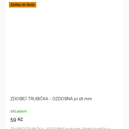
Zpátky do školy
ZDOBÍCÍ TRUBIČKA - OZDOBNÁ pr.18 mm
Skladem
59 Kč
ZDOBÍCÍ TRUBIČKA - OZDOBNÁ pr.18 mm Zdobící trubička z