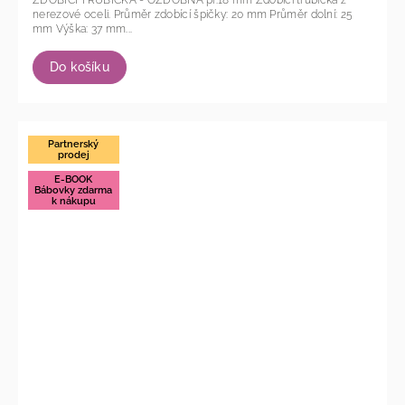
nerezové oceli. Průměr zdobící špičky: 20 mm Průměr dolní: 25
mm Výška: 37 mm...
Do košíku
Partnerský
prodej
E-BOOK
Bábovky zdarma
k nákupu