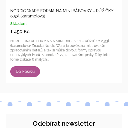
NORDIC WARE FORMA NA MINI BÁBOVKY - RŮŽIČKY
0,53l (karamelová)
Skladem
1 450 Kč
NORDIC WARE FORMA NA MINI BÁBOVKY - RŮŽIČKY 0,53l
(karamelová) Značka Nordic Ware je pověstná mistrovským
zpracováním detailů a tak si může dovolit formy opravdu
neobvyklých tvarů, s precizně vypracovanými prvky. Díky této
fomě získáte 6 malých...
Do košíku
Odebírat newsletter