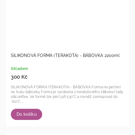
SILIKONOVÁ FORMA (TERAKOTA) - BÁBOVKA 2200ml
Skladem
300 Kč
SILIKONOVÁ FORMA (TERAKOTA) - BÁBOVKA Forma na pečení
ve tvaru bábovky. Forma je vyrobena z terakotového silikonut řady
siliconflex. Ve formě lze péct při 230°C a rovněž zamrazovat do
-60°C....
Do košíku