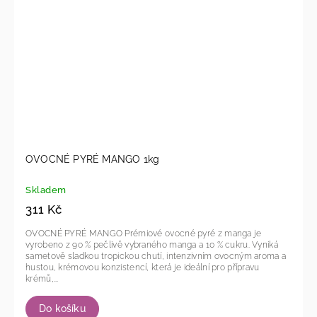
OVOCNÉ PYRÉ MANGO 1kg
Skladem
311 Kč
OVOCNÉ PYRÉ MANGO Prémiové ovocné pyré z manga je
vyrobeno z 90 % pečlivě vybraného manga a 10 % cukru. Vyniká
sametově sladkou tropickou chutí, intenzivním ovocným aroma a
hustou, krémovou konzistencí, která je ideální pro přípravu
krémů,...
Do košíku