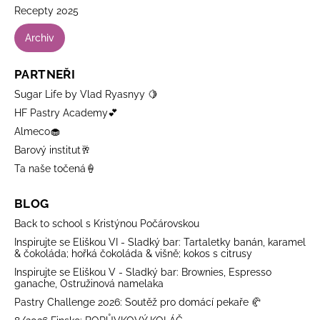
Recepty 2025
Archiv
PARTNEŘI
Sugar Life by Vlad Ryasnyy 🍋
HF Pastry Academy💕
Almeco🧁
Barový institut🥂
Ta naše točená🍦
BLOG
Back to school s Kristýnou Počárovskou
Inspirujte se Eliškou VI - Sladký bar: Tartaletky banán, karamel
& čokoláda; hořká čokoláda & višně; kokos s citrusy
Inspirujte se Eliškou V - Sladký bar: Brownies, Espresso
ganache, Ostružinová namelaka
Pastry Challenge 2026: Soutěž pro domácí pekaře 🥐