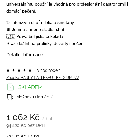
univerzálnímu použití je vhodná pro profesionální gastronomii i
domácí pečení.
✨ Intenzivní chuť mléka a smetany
🍫 Jemná a méně sladká chuť
🇧🇪 Pravá belgická čokoláda
👩‍🍳 Ideální na pralinky, dezerty i pečení
Detailní informace
3 hodnocení
Značka:
BARRY CALLEBAUT BELGIUM N.V.
SKLADEM
Možnosti doručení
1 062 Kč
/ bal
948,20 Kč bez DPH
424,80 Kč / 1 kg