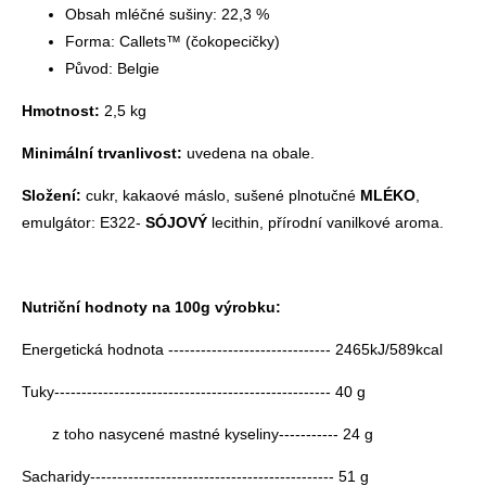
Obsah mléčné sušiny: 22,3 %
Forma: Callets™ (čokopecičky)
Původ: Belgie
Hmotnost:
2,5 kg
Minimální trvanlivost:
uvedena na obale.
Složení:
cukr, kakaové máslo, sušené plnotučné
MLÉKO
,
emulgátor: E322-
SÓJOVÝ
lecithin, přírodní vanilkové aroma.
Nutriční hodnoty na 100g výrobku:
Energetická hodnota ------------------------------ 2465kJ/589kcal
Tuky--------------------------------------------------- 40 g
z toho nasycené mastné kyseliny----------- 24 g
Sacharidy--------------------------------------------- 51 g