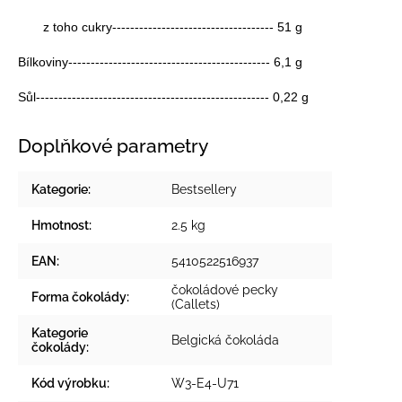
z toho cukry------------------------------------ 51 g
Bílkoviny--------------------------------------------- 6,1 g
Sůl---------------------------------------------------- 0,22 g
Doplňkové parametry
Kategorie
:
Bestsellery
Hmotnost
:
2.5 kg
EAN
:
5410522516937
čokoládové pecky
Forma čokolády
:
(Callets)
Kategorie
Belgická čokoláda
čokolády
:
Kód výrobku
:
W3-E4-U71