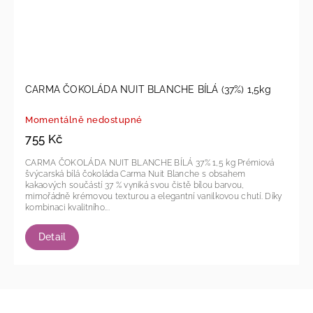
CARMA ČOKOLÁDA NUIT BLANCHE BÍLÁ (37%) 1,5kg
Momentálně nedostupné
755 Kč
CARMA ČOKOLÁDA NUIT BLANCHE BÍLÁ 37% 1,5 kg Prémiová
švýcarská bílá čokoláda Carma Nuit Blanche s obsahem
kakaových součástí 37 % vyniká svou čistě bílou barvou,
mimořádně krémovou texturou a elegantní vanilkovou chutí. Díky
kombinaci kvalitního...
Detail