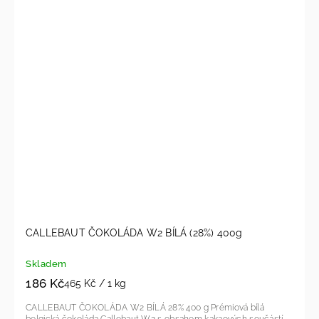
CALLEBAUT ČOKOLÁDA W2 BÍLÁ (28%) 400g
Skladem
186 Kč
465 Kč / 1 kg
CALLEBAUT ČOKOLÁDA W2 BÍLÁ 28% 400 g Prémiová bílá
belgická čokoláda Callebaut W2 s obsahem kakaových součástí