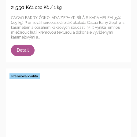
2 550 Kč
1 020 Kč / 1 kg
CACAO BARRY ČOKOLÁDA ZEPHYR BÍLÁ S KARAMELEM 35%
(2,5 kg) Prémiová francouzská bílá čokoláda Cacao Barry Zephyr s
karamelem a obsahem kakaových součástí 35 % vyniká jemnou
mléčnou chutí, krémovou texturou a dokonale vyváženými
karamelovými a...
Detail
Prémiová kvalita