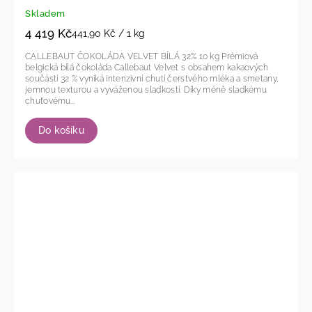
Skladem
4 419 Kč
441,90 Kč / 1 kg
CALLEBAUT ČOKOLÁDA VELVET BÍLÁ 32% 10 kg Prémiová
belgická bílá čokoláda Callebaut Velvet s obsahem kakaových
součástí 32 % vyniká intenzivní chutí čerstvého mléka a smetany,
jemnou texturou a vyváženou sladkostí. Díky méně sladkému
chuťovému...
Do košíku