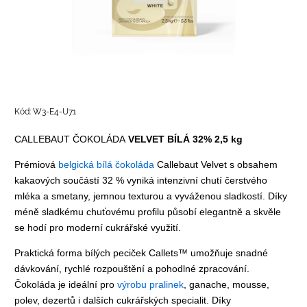
Kód:
W3-E4-U71
CALLEBAUT ČOKOLÁDA
VELVET BÍLÁ 32% 2,5 kg
Prémiová
belgická bílá čokoláda
Callebaut
Velvet s obsahem
kakaových součástí 32 % vyniká intenzivní chutí čerstvého
mléka a smetany, jemnou texturou a vyváženou sladkostí. Díky
méně sladkému chuťovému profilu působí elegantně a skvěle
se hodí pro moderní cukrářské využití.
Praktická forma bílých peciček Callets™ umožňuje snadné
dávkování, rychlé rozpouštění a pohodlné zpracování.
Čokoláda je ideální pro
výrobu pralinek
, ganache, mousse,
polev, dezertů i dalších cukrářských specialit. Díky