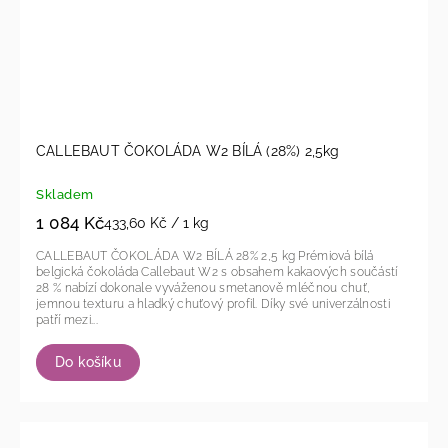
CALLEBAUT ČOKOLÁDA W2 BÍLÁ (28%) 2,5kg
Skladem
1 084 Kč
433,60 Kč / 1 kg
CALLEBAUT ČOKOLÁDA W2 BÍLÁ 28% 2,5 kg Prémiová bílá
belgická čokoláda Callebaut W2 s obsahem kakaových součástí
28 % nabízí dokonale vyváženou smetanově mléčnou chuť,
jemnou texturu a hladký chuťový profil. Díky své univerzálnosti
patří mezi...
Do košíku