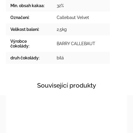
Min. obsah kakaa
:
32%
Označení
:
Callebaut Velvet
Velikost balení
:
2,5kg
Výrobce
BARRY CALLEBAUT
čokolády
:
druh čokolády
:
bílá
Související produkty