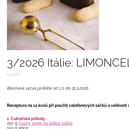
3/2026 Itálie: LIMONC
1.3.2026
Březnová výzva probíhá od 1.3. do 31.3.2026.
Receptura na 12 kusů při použití celofánových sáčků o velikost
1. Cukrářské piškoty
250 g
Pastry směs na piškot světlá
150 g vejce