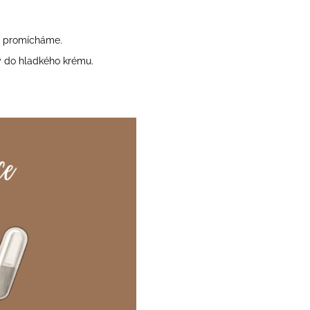
e promícháme.
y do hladkého krému.