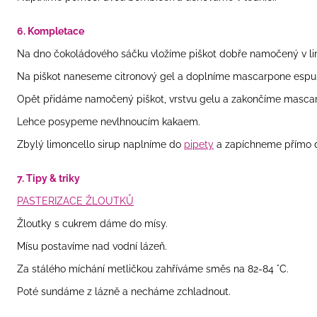
6. Kompletace
Na dno čokoládového sáčku vložíme piškot dobře namočený v lim
Na piškot naneseme citronový gel a doplníme mascarpone esp
Opět přidáme namočený piškot, vrstvu gelu a zakončíme masc
Lehce posypeme nevlhnoucím kakaem.
Zbylý limoncello sirup naplníme do
pipety
a zapíchneme přímo d
7. Tipy & triky
PASTERIZACE ŽLOUTKŮ
Žloutky s cukrem dáme do mísy.
Mísu postavíme nad vodní lázeň.
Za stálého míchání metličkou zahříváme směs
na 82-84 °C.
Poté sundáme z lázně a necháme zchladnout.