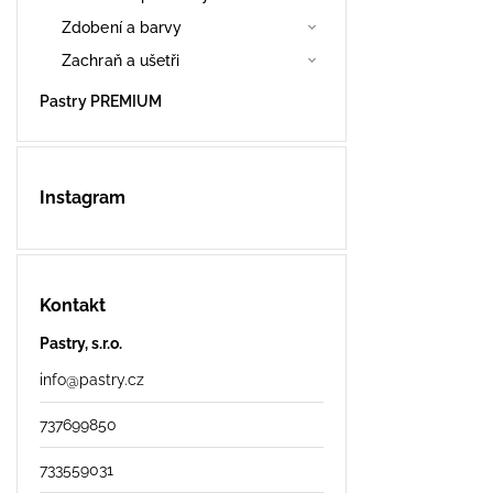
Zdobení a barvy
Zachraň a ušetři
Pastry PREMIUM
Instagram
Kontakt
Pastry, s.r.o.
info
@
pastry.cz
737699850
733559031