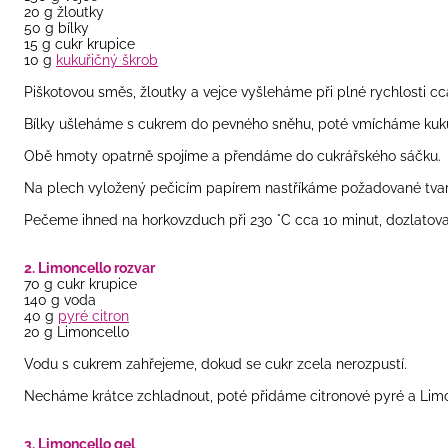
20 g žloutky
50 g bílky
15 g cukr krupice
10 g
kukuřičný škrob
Piškotovou směs, žloutky a vejce vyšleháme při plné rychlosti c
Bílky ušleháme s cukrem do pevného sněhu, poté vmícháme kuku
Obě hmoty opatrně spojíme a přendáme do cukrářského sáčku.
Na plech vyložený pečicím papírem nastříkáme požadované tv
Pečeme ihned na horkovzduch při 230 °C cca 10 minut, dozlatova
2. Limoncello rozvar
70 g cukr krupice
140 g voda
40 g
pyré citron
20 g Limoncello
Vodu s cukrem zahřejeme, dokud se cukr zcela nerozpustí.
Necháme krátce zchladnout, poté přidáme citronové pyré a Limo
3. Limoncello gel