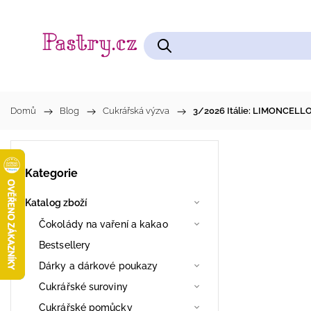
Čokolády na vaření a kakao
Cukrářské pomůcky
Domů
/
Blog
/
Cukrářská výzva
/
3/2026 Itálie: LIMONCELL
Kategorie
Katalog zboží
Čokolády na vaření a kakao
Bestsellery
Dárky a dárkové poukazy
Cukrářské suroviny
Cukrářské pomůcky