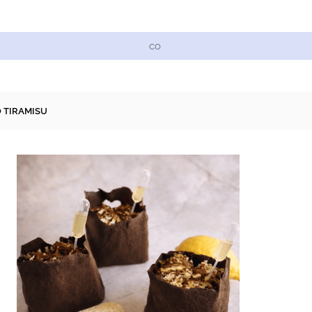
Cukrářské suroviny
Zdobení a barvy
Zach
O TIRAMISU