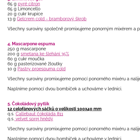
65 g
pyré citron
65 g Limoncello
20 g cukr krupice
13 g
Gelcrem cold - bramborový škrob
Všechny suroviny společně promixujeme ponorným mixérem a p
4. Mascarpone espuma
250 g mascarpone
200 g
smetana ke šlehání 35%
60 g cukr moučka
60 g pasterizované žloutky
10 g
Pastry proespuma cold
Všechny suroviny promixujeme pomocí ponorného mixéru a nalij
Naplníme pomocí dvou bombiček a uchováme v lednici.
5. Čokoládový pytlík
12 celofánových sáčků o velikosti 100x40 mm
q.s.
Callebaut čokoláda 811
q.s.
velvet sprej hnědý
Všechny suroviny promixujeme pomocí ponorného mixéru a nalij
Naplníme pomocí dvou bombiček a uchováme v lednici.