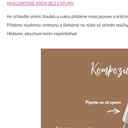
MASCARPONE KRÉM BEZ ESPUMY
Ke zchladlé směsi žloutků a cukru přidáme mascarpone a krátc
Přidáme studenou smetanu a šleháme na nízké
až střední otáčk
Hlídáme, abychom krém nepřešlehali.