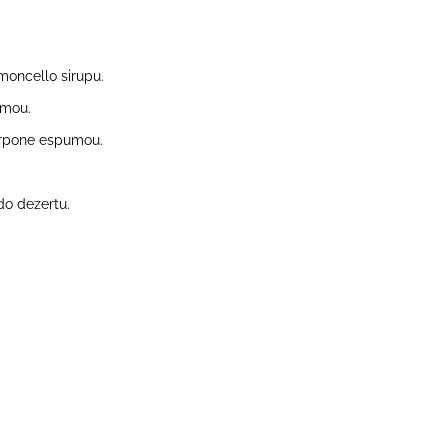
oncello sirupu.
umou.
arpone espumou.
o dezertu.