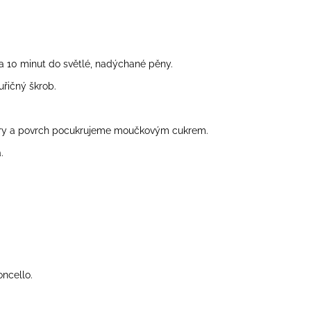
ca 10 minut do světlé, nadýchané pěny.
řičný škrob.
ary a povrch pocukrujeme moučkovým cukrem.
.
ncello.