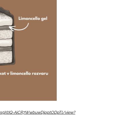
xqvs9XtIQ-AiCR7WwbuwDjpptODpTl/view?