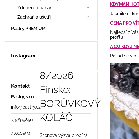
KDY MÁM HO
Zdobení a barvy
Jakmile dokon
Zachraň a ušetři
CENA PRO VÍ
Pastry PREMIUM
Nejlepší z Vá
profilu.
A CO KDYŽ N
Instagram
Pokud se v pr
8/2026
Kontakt
Finsko:
Pastry, s.r.o.
BORŮVKOVÝ
info
@
pastry.cz
KOLÁČ
737699850
733559031
Srpnová výzva probíhá