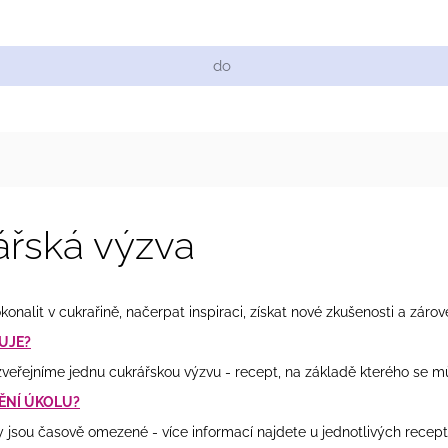
Cukrářské suroviny
Zdobení a barvy
Zach
ářská výzva
onalit v cukrařině, načerpat inspiraci, získat nové zkušenosti a záro
UJE?
veřejníme jednu cukrářskou výzvu - recept, na základě kterého se mů
ĚNÍ ÚKOLU?
 jsou časově omezené - více informací najdete u jednotlivých recept