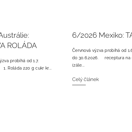
ustrálie:
6/2026 Mexiko: 
VA ROLÁDA
Červnová výzva probíhá od 1.6
do 30.6.2026. receptura na 
zva probíhá od 1.7.
(zále...
 1. Roláda 220 g cukr kr...
Celý článek