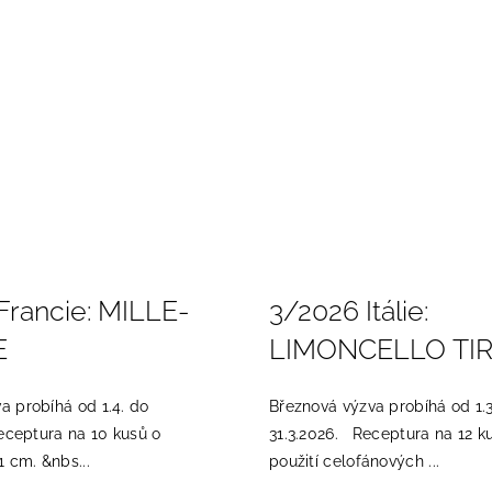
Francie: MILLE-
3/2026 Itálie:
E
LIMONCELLO TI
 probíhá od 1.4. do
Březnová výzva probíhá od 1.3
eceptura na 10 kusů o
31.3.2026. Receptura na 12 ku
1 cm. &nbs...
použití celofánových ...