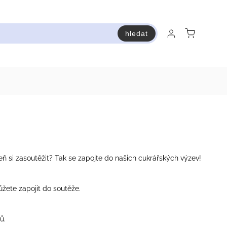
hledat
raň a ušetři
Bestsellery
Vstup do Pastry premium
veň si zasoutěžit? Tak se zapojte do našich cukrářských výzev!
žete zapojit do soutěže.
ů.