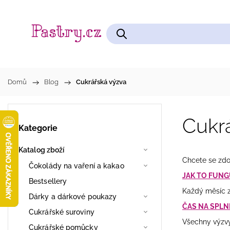
Čokolády na vaření a kakao
Cukrářské pomůcky
Domů
/
Blog
/
Cukrářská výzva
Cukr
Kategorie
Katalog zboží
Chcete se zdok
Čokolády na vaření a kakao
JAK TO FUNG
Bestsellery
Každý měsíc z
Dárky a dárkové poukazy
ČAS NA SPLN
Cukrářské suroviny
Všechny výzvy
Cukrářské pomůcky