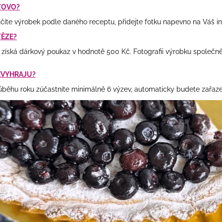
TOVO?
číte výrobek podle daného receptu, přidejte fotku napevno na Váš in
TĚZE?
s získá dárkový poukaz v hodnotě 500 Kč. Fotografii výrobku spol
EVYHRAJU?
ůběhu roku zúčastníte minimálně 6 výzev, automaticky budete zařazen