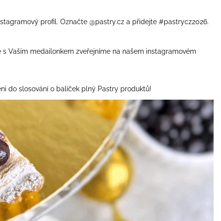
stagramový profil. Označte @pastry.cz a přidejte #pastrycz2026.
ečně s Vaším medailonkem zveřejníme na našem instagramovém
i do slosování o balíček plný Pastry produktů!