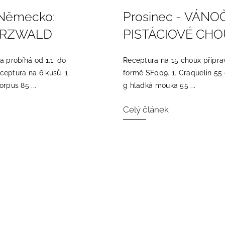
 Německo:
Prosinec - VÁNO
RZWALD
PISTÁCIOVÉ CH
 probíhá od 1.1. do
Receptura na 15 choux připr
ceptura na 6 kusů. 1.
formě SF009. 1. Craquelin 55
rpus 85 ...
g hladká mouka 55 ...
Celý článek