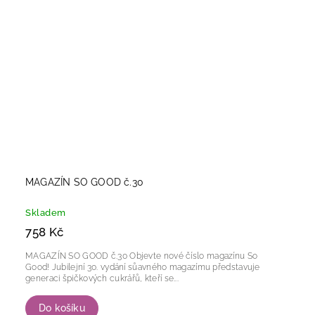
MAGAZÍN SO GOOD č.30
Skladem
758 Kč
MAGAZÍN SO GOOD č.30 Objevte nové číslo magazínu So
Good! Jubilejní 30. vydání sůavného magazímu představuje
generaci špičkových cukrářů, kteří se...
Do košíku