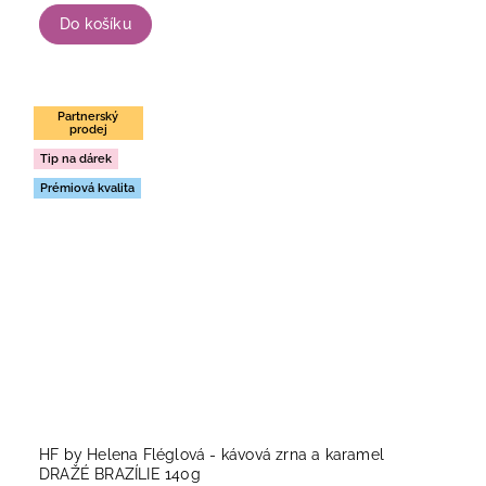
Do košíku
Partnerský
prodej
Tip na dárek
Prémiová kvalita
HF by Helena Fléglová - kávová zrna a karamel
DRAŽÉ BRAZÍLIE 140g