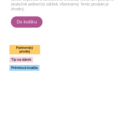
skutečně jedinečný zážitek. Všestranný: Tento produkt je
vhodný...
Do košíku
Partnerský
prodej
Tip na dárek
Prémiová kvalita