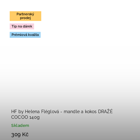
Partnerský
prodej
Tip na dárek
Prémiová kvalita
HF by Helena Fléglová - mandle a kokos DRAŽÉ
COCOO 140g
Skladem
309 Kč