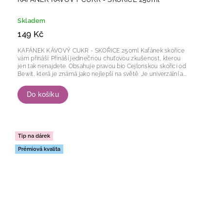
Skladem
149 Kč
KAFÁNEK KÁVOVÝ CUKR - SKOŘICE 250ml Kafánek skořice
vám přináší: Přináší jedinečnou chuťovou zkušenost, kterou
jen tak nenajdete. Obsahuje pravou bio Cejlonskou skořici od
Bewit, která je známá jako nejlepší na světě. Je univerzální a...
Do košíku
Tip na dárek
Prémiová kvalita