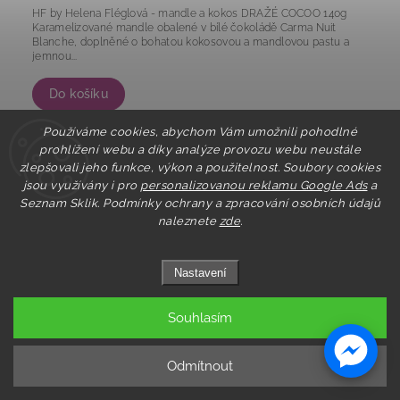
HF by Helena Fléglová - mandle a kokos DRAŽÉ COCOO 140g
Karamelizované mandle obalené v bílé čokoládě Carma Nuit
Blanche, doplněné o bohatou kokosovou a mandlovou pastu a
jemnou...
Do košíku
Používáme cookies, abychom Vám umožnili pohodlné
prohlížení webu a díky analýze provozu webu neustále
zlepšovali jeho funkce, výkon a použitelnost. Soubory cookies
Partnerský
prodej
jsou využívány i pro
personalizovanou reklamu Google Ads
a
Seznam Sklik.
Podmínky ochrany a zpracování osobních údajů
Tip na dárek
naleznete
zde
.
Prémiová kvalita
Nastavení
Souhlasím
Odmítnout