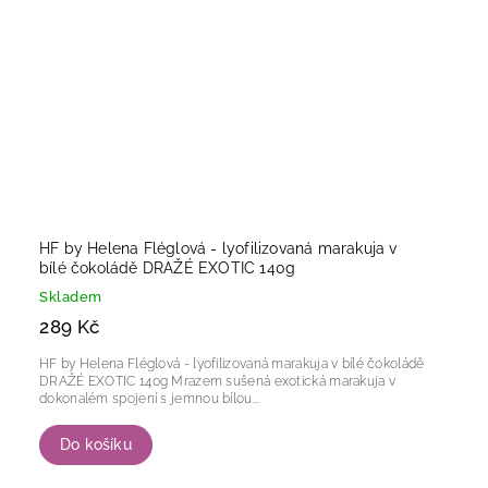
HF by Helena Fléglová - lyofilizovaná marakuja v
bílé čokoládě DRAŽÉ EXOTIC 140g
Skladem
289 Kč
HF by Helena Fléglová - lyofilizovaná marakuja v bílé čokoládě
DRAŽÉ EXOTIC 140g Mrazem sušená exotická marakuja v
dokonalém spojení s jemnou bílou...
Do košíku