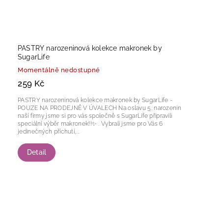
PASTRY narozeninová kolekce makronek by
SugarLife
Momentálně nedostupné
259 Kč
PASTRY narozeninová kolekce makronek by SugarLife -
POUZE NA PRODEJNĚ V ÚVALECH Na oslavu 5. narozenin
naší firmy jsme si pro vás společně s SugarLife připravili
speciální výběr makronek!!✨ . Vybrali jsme pro Vás 6
jedinečných příchutí,...
Detail