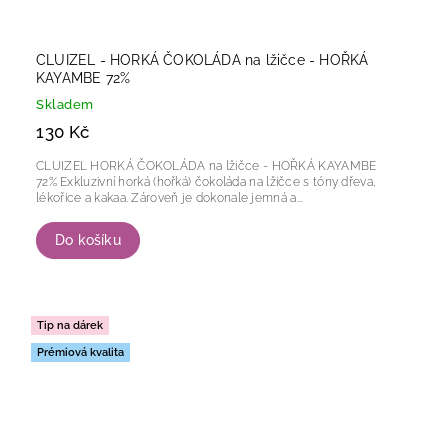
CLUIZEL - HORKÁ ČOKOLÁDA na lžičce - HOŘKÁ
KAYAMBE 72%
Skladem
130 Kč
CLUIZEL HORKÁ ČOKOLÁDA na lžičce - HOŘKÁ KAYAMBE
72% Exkluzivní horká (hořká) čokoláda na lžičce s tóny dřeva,
lékořice a kakaa. Zároveň je dokonale jemná a...
Do košíku
Tip na dárek
Prémiová kvalita