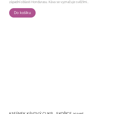
západní oblasti Hondurasu. Káva se vyznačuje svěžími...
Do košíku
KAFÁNEK KÁVOVÝ CUKR - SKOŘICE 250ml