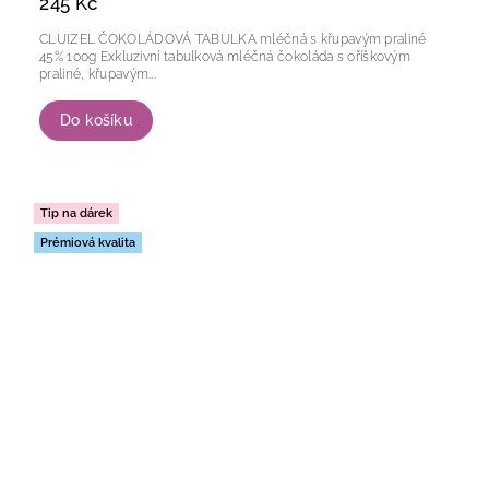
245 Kč
CLUIZEL ČOKOLÁDOVÁ TABULKA mléčná s křupavým praliné
45% 100g Exkluzivní tabulková mléčná čokoláda s oříškovým
praliné, křupavým...
Do košíku
Tip na dárek
Prémiová kvalita