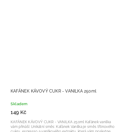
KAFÁNEK KÁVOVÝ CUKR - VANILKA 250ml
Skladem
149 Kč
KAFÁNEK KÁVOVÝ CUKR - VANILKA 250ml Kafánek vanilka
vám přináší: Unikátní směs: Kafánek Vanilka je směs třtinového
cukru, espresso a vanilkového extraktu, která vám poskytne