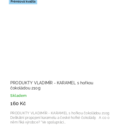
Prémiová kvalita
PRODUKTY VLADIMÍR - KARAMEL s hořkou
čokoládou 210g
Skladem
160 Kč
PRODUKTY VLADIMÍR - KARAMEL s hořkou čokoládou 210g
Delikátní propojení karamelu a české hořké čokolády. A co o
něm říká výrobce? "Ve spolupráci...