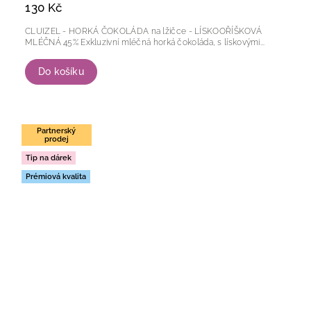
130 Kč
CLUIZEL - HORKÁ ČOKOLÁDA na lžičce - LÍSKOOŘÍŠKOVÁ
MLÉČNÁ 45% Exkluzivní mléčná horká čokoláda, s lískovými...
Do košíku
Partnerský
prodej
Tip na dárek
Prémiová kvalita