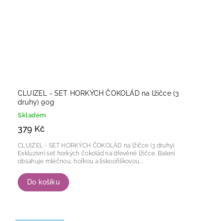
CLUIZEL - SET HORKÝCH ČOKOLÁD na lžičce (3
druhy) 90g
Skladem
379 Kč
CLUIZEL - SET HORKÝCH ČOKOLÁD na lžičce (3 druhy)
Exkluzivní set horkých čokolád na dřevěné lžičce. Balení
obsahuje mléčnou, hořkou a lískooříškovou...
Do košíku