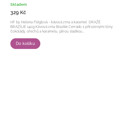
Skladem
329 Kč
HF by Helena Fléglová - kávová zrna a karamel DRAŽÉ
BRAZÍLIE 140g Kávová zrna Brazílie Cerrado s přirozenými tóny
čokolády, ořechů a karamelu, plnou sladkou...
Do košíku