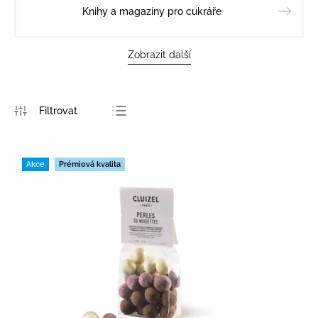
Knihy a magazíny pro cukráře
Zobrazit další
Nejprodávanější
Nejlevnější
Akce
Prémiová kvalita
Nejdražší
Abecedně