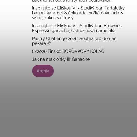
Back to school s Kristýnou Počárovskou
Inspirujte se Eliškou VI - Sladký bar: Tartaletky
banán, karamel & čokoláda; hořká čokoláda &
višně; kokos s citrusy
Inspirujte se Eliškou V - Sladký bar: Brownies,
Espresso ganache, Ostružinová namelaka
Pastry Challenge 2026: Soutěž pro domácí
pekaře 🥐
8/2026 Finsko: BORŮVKOVÝ KOLÁČ
Jak na makronky III: Ganache
Archiv