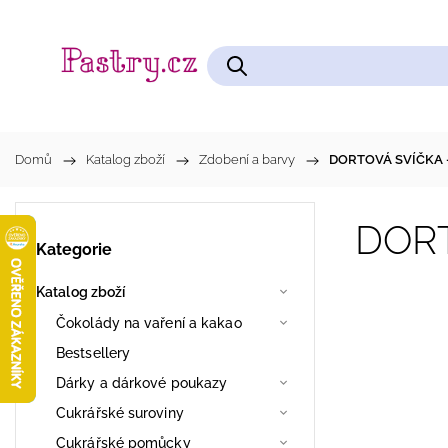
Čokolády na vaření a kakao
Cukrářské pomůcky
Domů
/
Katalog zboží
/
Zdobení a barvy
/
DORTOVÁ SVÍČKA 
DORT
Kategorie
Katalog zboží
Čokolády na vaření a kakao
Bestsellery
Dárky a dárkové poukazy
Cukrářské suroviny
Cukrářské pomůcky