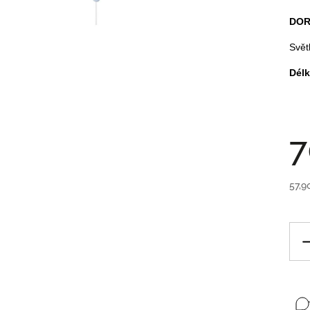
DOR
Svět
Délk
7
57,9