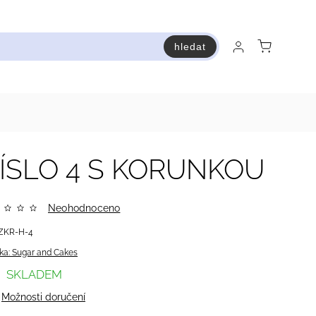
hledat
raň a ušetři
Bestsellery
Vstup do Pastry premium
ÍSLO 4 S KORUNKOU
Neohodnoceno
ZKR-H-4
ka:
Sugar and Cakes
SKLADEM
Možnosti doručení