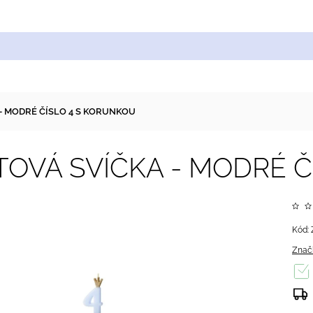
Cukrářské suroviny
Zdobení a barvy
Zach
- MODRÉ ČÍSLO 4 S KORUNKOU
OVÁ SVÍČKA - MODRÉ Č
Kód:
Znač