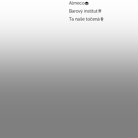
Almeco🧁
Barový institut🥂
Ta naše točená🍦