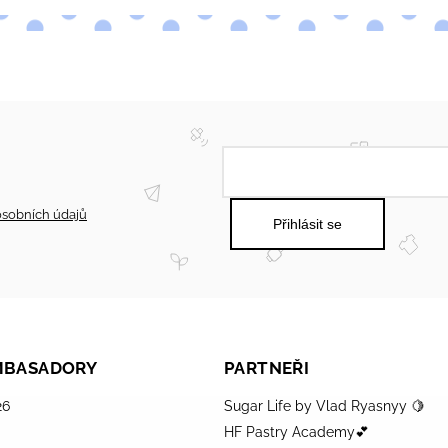
sobních údajů
Přihlásit se
AMBASADORY
PARTNEŘI
26
Sugar Life by Vlad Ryasnyy 🍋
HF Pastry Academy💕