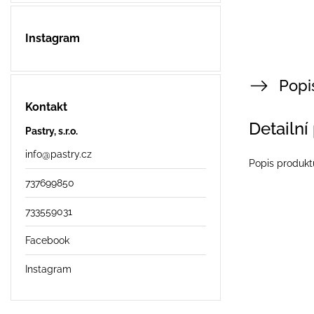
Instagram
Popi
Kontakt
Detailní
Pastry, s.r.o.
info
@
pastry.cz
Popis produkt
737699850
733559031
Facebook
Instagram