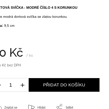
TOVÁ SVÍČKA - MODRÉ ČÍSLO 4 S KORUNKOU
le modrá dortová svíčka se zlatou korunkou.
a:
9,5 cm
0 Kč
/ ks
0 Kč bez DPH
PŘIDAT DO KOŠÍKU
Zeptat se
Hlídat
Sdílet