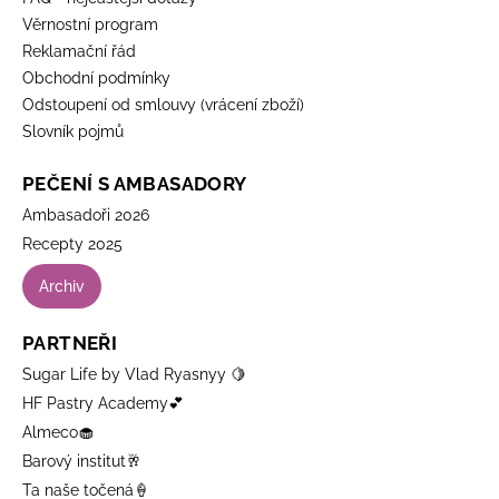
Věrnostní program
Reklamační řád
Obchodní podmínky
Odstoupení od smlouvy (vrácení zboží)
Slovník pojmů
PEČENÍ S AMBASADORY
Ambasadoři 2026
Recepty 2025
Archiv
PARTNEŘI
Sugar Life by Vlad Ryasnyy 🍋
HF Pastry Academy💕
Almeco🧁
Barový institut🥂
Ta naše točená🍦