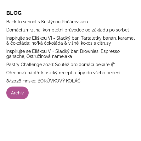
BLOG
Back to school s Kristýnou Počárovskou
Domácí zmrzlina: kompletní průvodce od základu po sorbet
Inspirujte se Eliškou VI - Sladký bar: Tartaletky banán, karamel
& čokoláda; hořká čokoláda & višně; kokos s citrusy
Inspirujte se Eliškou V - Sladký bar: Brownies, Espresso
ganache, Ostružinová namelaka
Pastry Challenge 2026: Soutěž pro domácí pekaře 🥐
Ořechová náplň: klasický recept a tipy do všeho pečení
8/2026 Finsko: BORŮVKOVÝ KOLÁČ
Archiv