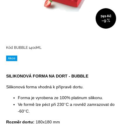
741 Kč
–9 %
Kód:
BUBBLE 1400ML
Akce
SILIKONOVÁ FORMA NA DORT - BUBBLE
Silikonová forma vhodná k přípravě dortu.
Forma je vyrobena ze 100% platinum silikonu.
Ve formě lze péct při 230
°
C a rovněž zamrazovat do
-60
°
C.
Rozměr dortu:
180x180 mm