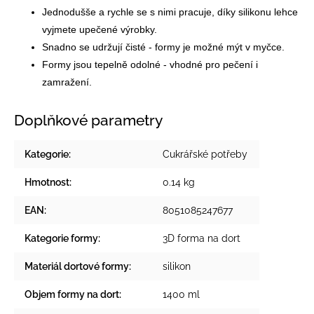
Jednodušše a rychle se s nimi pracuje, díky silikonu lehce
vyjmete upečené výrobky.
Snadno se udržují čisté - formy je možné mýt v myčce.
Formy jsou tepelně odolné - vhodné pro pečení i
zamražení.
Doplňkové parametry
Kategorie
:
Cukrářské potřeby
Hmotnost
:
0.14 kg
EAN
:
8051085247677
Kategorie formy
:
3D forma na dort
Materiál dortové formy
:
silikon
Objem formy na dort
:
1400 ml