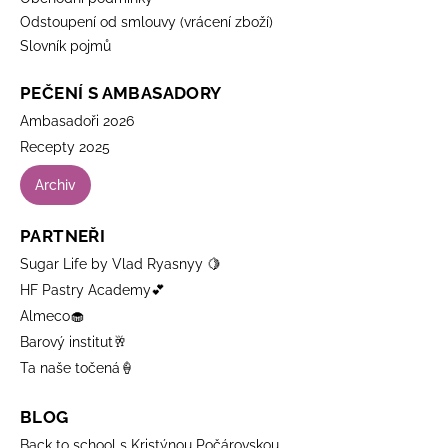
Odstoupení od smlouvy (vrácení zboží)
Slovník pojmů
PEČENÍ S AMBASADORY
Ambasadoři 2026
Recepty 2025
Archiv
PARTNEŘI
Sugar Life by Vlad Ryasnyy 🍋
HF Pastry Academy💕
Almeco🧁
Barový institut🥂
Ta naše točená🍦
BLOG
Back to school s Kristýnou Počárovskou