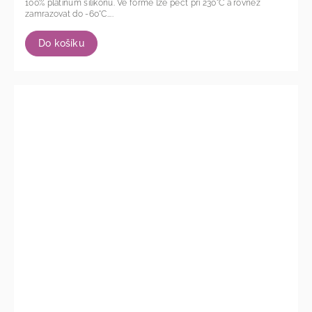
100% platinum silikonu. Ve formě lze péct při 230°C a rovněž
zamrazovat do -60°C....
Do košíku