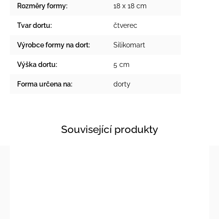
Rozměry formy
:
18 x 18 cm
Tvar dortu
:
čtverec
Výrobce formy na dort
:
Silikomart
Výška dortu
:
5 cm
Forma určena na
:
dorty
Související produkty