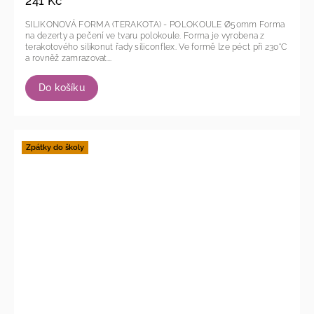
241 Kč
SILIKONOVÁ FORMA (TERAKOTA) - POLOKOULE Ø50mm Forma
na dezerty a pečení ve tvaru polokoule. Forma je vyrobena z
terakotového silikonut řady siliconflex. Ve formě lze péct při 230°C
a rovněž zamrazovat...
Do košíku
Zpátky do školy