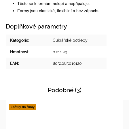
Těsto se k formám nelepí a nepřipaluje.
Formy jsou elastické, flexibilní a bez zápachu.
Doplňkové parametry
Kategorie
:
Cukrářské potřeby
Hmotnost
:
0.211 kg
EAN
:
8051085019120
Podobné (3)
Zpátky do školy