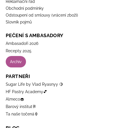
Reklamační řád
Obchodní podmínky
Odstoupení od smlouvy (vrácení zboží)
Slovník pojmů
PEČENÍ S AMBASADORY
Ambasadoři 2026
Recepty 2025
Archiv
PARTNEŘI
Sugar Life by Vlad Ryasnyy 🍋
HF Pastry Academy💕
Almeco🧁
Barový institut🥂
Ta naše točená🍦
BLOG