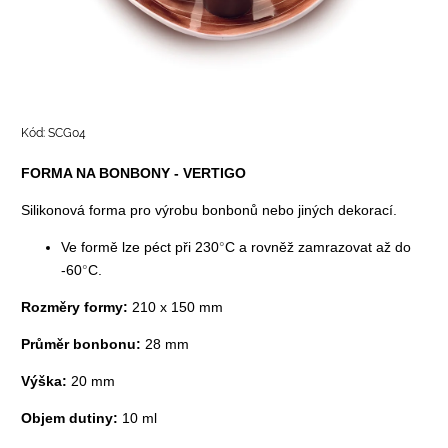
Kód:
SCG04
FORMA NA BONBONY - VERTIGO
Silikonová forma pro výrobu bonbonů nebo jiných dekorací.
Ve formě lze péct při 230
°
C a rovněž zamrazovat až do
-60
°
C.
Rozměry formy:
210 x 150 mm
Průměr bonbonu:
28 mm
Výška:
20 mm
Objem dutiny:
10 ml