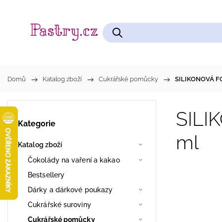
Čokolády na vaření a kakao
Cukrářské pomůcky
Domů
/
Katalog zboží
/
Cukrářské pomůcky
/
SILIKONOVÁ FO
SILI
Kategorie
ml
Katalog zboží
Čokolády na vaření a kakao
Bestsellery
Dárky a dárkové poukazy
Cukrářské suroviny
Cukrářské pomůcky