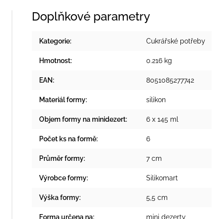
Doplňkové parametry
Kategorie
:
Cukrářské potřeby
Hmotnost
:
0.216 kg
EAN
:
8051085277742
Materiál formy
:
silikon
Objem formy na minidezert
:
6 x 145 ml
Počet ks na formě
:
6
Průměr formy
:
7 cm
Výrobce formy
:
Silikomart
Výška formy
:
5,5 cm
Forma určena na
:
mini dezerty