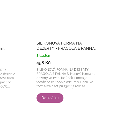
SILIKONOVÁ FORMA NA
 ml
DEZERTY - FRAGOLA E PANNA
95 ml (JAHODA)
Skladem
458 Kč
SILIKONOVÁ FORMA NA DEZERTY -
RTY -
FRAGOLA E PANNA Silikonová forma na
dezerty ve tvaru jahůdek. Forma je
vyrobena ze 100% platinum silikonu. Ve
formě lze péct při 230°C a rovněž
0°C....
zamrazovat do -60°C. Průměr...
Do košíku