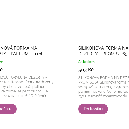
ONOVÁ FORMA NA
SILIKONOVÁ FORMA NA
TY - PARFUM 110 ml
DEZERTY - PROMISE 65
em
Skladem
č
503 Kč
NOVÁ FORMA NA DEZERTY -
SILIKONOVÁ FORMA NA DEZE
orma na dezerty.
PROMISE 65 Silikonová forma na dezert a
e vyrobena ze 100% platinum
vykrajovátko. Forma je vyrobena ze 100%
 a
platinum silikonu. Ve formě lze péct při
mrazovat do -60°C. Průměr
230°C a rovněž zamrazovat do -6
 75 mm...
košíku
Do košíku