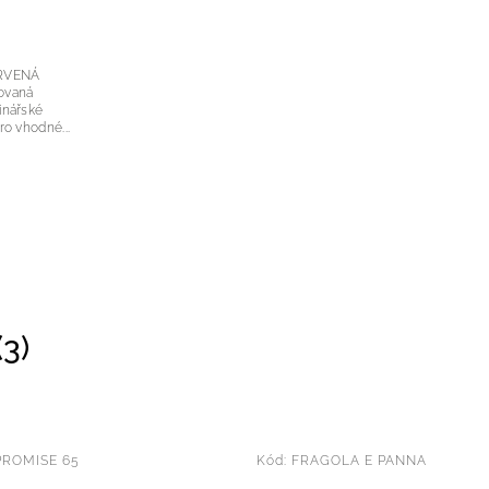
RVENÁ
í pro vhodné...
3)
PROMISE 65
Kód:
FRAGOLA E PANNA