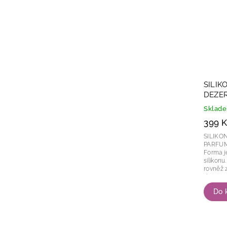
SILIK
DEZER
Sklad
399 K
SILIKO
PARFUM 110 Silikonová f
Forma j
silikonu. Ve formě lze péct při 230°C
rovněž za
dezertu:
Do 