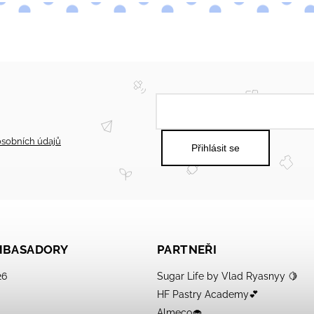
sobních údajů
Přihlásit se
AMBASADORY
PARTNEŘI
26
Sugar Life by Vlad Ryasnyy 🍋
HF Pastry Academy💕
Almeco🧁