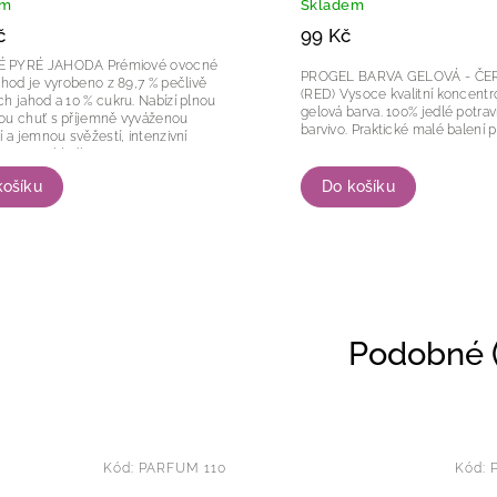
em
Skladem
č
99 Kč
 JAHODA Prémiové ovocné
PROGEL BARVA GELOVÁ - ČE
ahod je vyrobeno z 89,7 % pečlivě
(RED) Vysoce kvalitní koncentrovaná
h jahod a 10 % cukru. Nabízí plnou
gelová barva. 100% jedlé potravinářské
ou chuť s příjemně vyváženou
barvivo. Praktické malé balen
í a jemnou svěžestí, intenzivní
aroma a hladkou, sametovou...
košíku
Do košíku
Podobné (
Kód:
PARFUM 110
Kód: