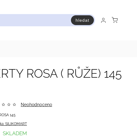
hledat
raň a ušetři
Bestsellery
Vstup do Pastry premium
TY ROSA ( RŮŽE) 145
Neohodnoceno
ROSA 145
ka:
SILIKOMART
SKLADEM