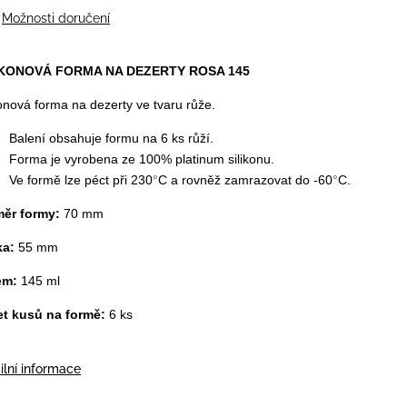
Možnosti doručení
IKONOVÁ FORMA NA DEZERTY ROSA 145
konová forma na dezerty ve tvaru růže.
Balení obsahuje formu na 6 ks růží.
Forma je vyrobena ze 100% platinum silikonu.
Ve formě lze péct při 230
°
C a rovněž zamrazovat do -60
°
C.
měr formy:
70 mm
ka:
55 mm
em:
145 ml
t kusů na formě:
6 ks
ilní informace