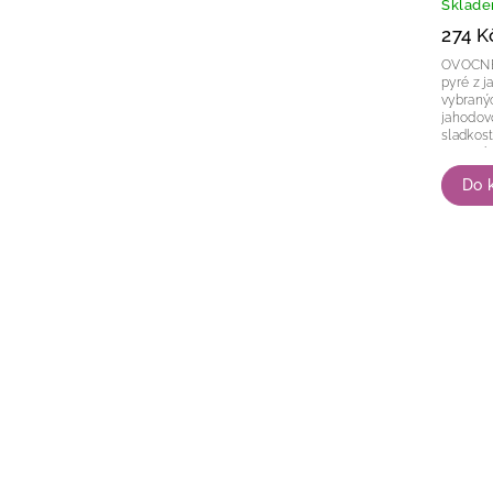
Sklad
274 K
OVOCNÉ PYRÉ
pyré z j
vybranýc
jahodov
sladkost
ovocné 
Do 