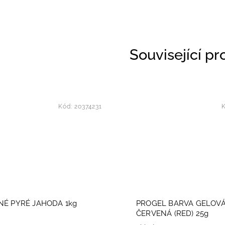
Související p
Kód:
20374231
É PYRÉ JAHODA 1kg
PROGEL BARVA GELOVÁ
ČERVENÁ (RED) 25g