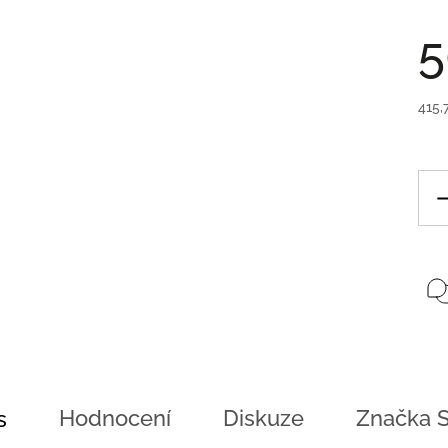
5
415,
Hodnocení
Diskuze
Značka
S
s