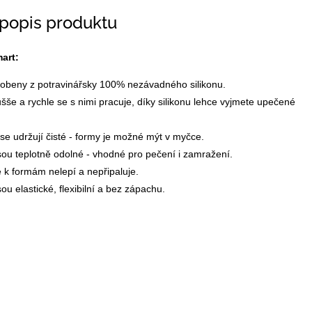
 popis produktu
art:
robeny z potravinářsky 100% nezávadného silikonu.
še a rychle se s nimi pracuje, díky silikonu lehce vyjmete upečené
e udržují čisté - formy je možné mýt v myčce.
ou teplotně odolné - vhodné pro pečení i zamražení.
 k formám nelepí a nepřipaluje.
ou elastické, flexibilní a bez zápachu.