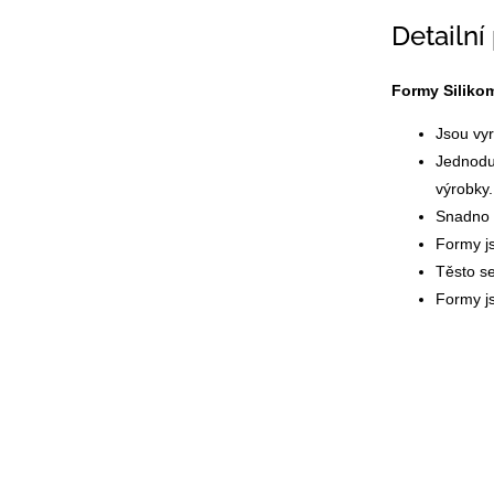
Detailní
Formy Silikom
Jsou vy
Jednoduš
výrobky.
Snadno s
Formy js
Těsto se
Formy js