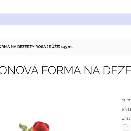
Cukrářské suroviny
Zdobení a barvy
Zach
RMA NA DEZERTY ROSA ( RŮŽE) 145 ml
KONOVÁ FORMA NA DEZER
Kód:
Znač