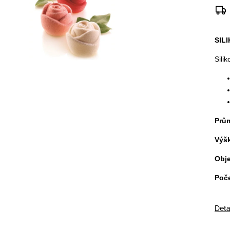
SIL
Sili
Prů
Výš
Obj
Poče
Deta