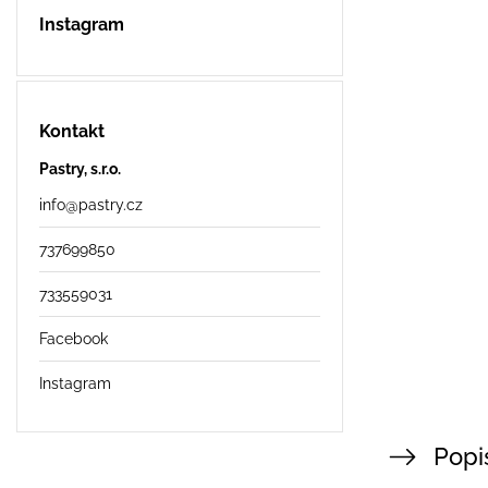
Instagram
Kontakt
Pastry, s.r.o.
info
@
pastry.cz
737699850
733559031
Facebook
Instagram
Popi