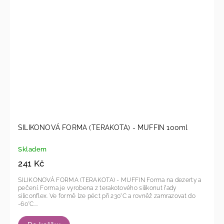
SILIKONOVÁ FORMA (TERAKOTA) - MUFFIN 100ml
Skladem
241 Kč
SILIKONOVÁ FORMA (TERAKOTA) - MUFFIN Forma na dezerty a
pečení. Forma je vyrobena z terakotového silikonut řady
siliconflex. Ve formě lze péct při 230°C a rovněž zamrazovat do
-60°C....