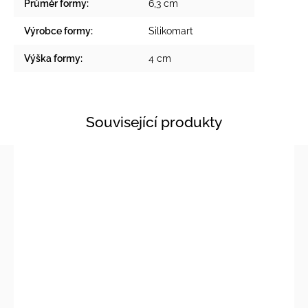
Průměr formy
:
6,3 cm
Výrobce formy
:
Silikomart
Výška formy
:
4 cm
Související produkty