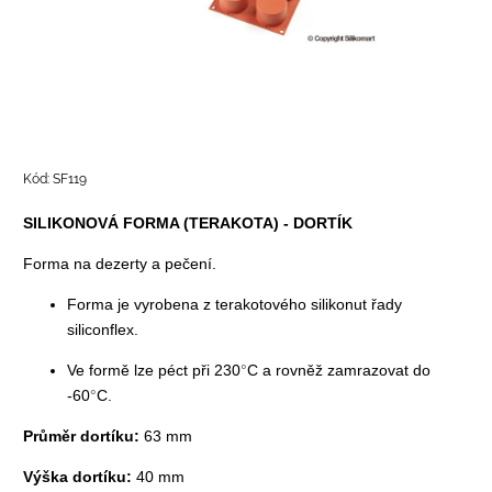
Kód:
SF119
SILIKONOVÁ FORMA (TERAKOTA) - DORTÍK
Forma na dezerty a pečení.
Forma je vyrobena z terakotového silikonut řady
siliconflex.
Ve formě lze péct při 230
°
C a rovněž zamrazovat do
-60
°
C.
Průměr dortíku:
63 mm
Výška dortíku:
40 mm