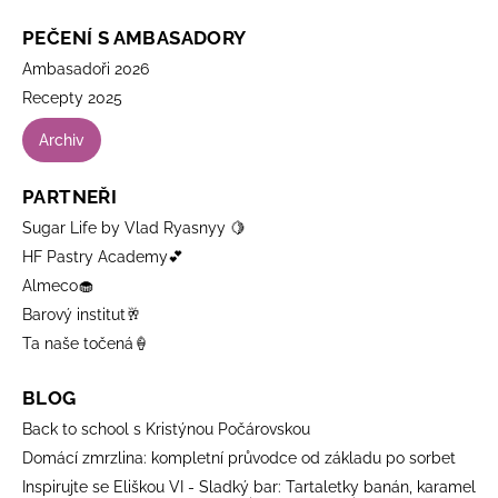
PEČENÍ S AMBASADORY
Ambasadoři 2026
Recepty 2025
Archiv
PARTNEŘI
Sugar Life by Vlad Ryasnyy 🍋
HF Pastry Academy💕
Almeco🧁
Barový institut🥂
Ta naše točená🍦
BLOG
Back to school s Kristýnou Počárovskou
Domácí zmrzlina: kompletní průvodce od základu po sorbet
Inspirujte se Eliškou VI - Sladký bar: Tartaletky banán, karamel