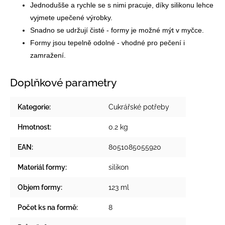
Jednodušše a rychle se s nimi pracuje, díky silikonu lehce
vyjmete upečené výrobky.
Snadno se udržují čisté - formy je možné mýt v myčce.
Formy jsou tepelně odolné - vhodné pro pečení i
zamražení.
Doplňkové parametry
Kategorie
:
Cukrářské potřeby
Hmotnost
:
0.2 kg
EAN
:
8051085055920
Materiál formy
:
silikon
Objem formy
:
123 ml
Počet ks na formě
:
8