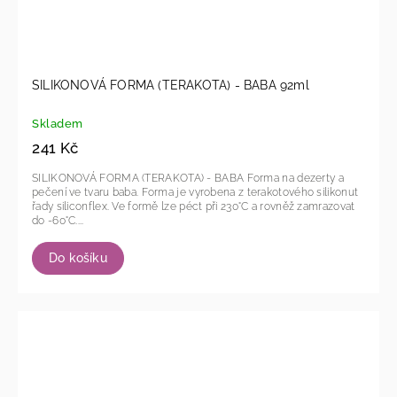
SILIKONOVÁ FORMA (TERAKOTA) - BABA 92ml
Skladem
241 Kč
SILIKONOVÁ FORMA (TERAKOTA) - BABA Forma na dezerty a
pečení ve tvaru baba. Forma je vyrobena z terakotového silikonut
řady siliconflex. Ve formě lze péct při 230°C a rovněž zamrazovat
do -60°C....
Do košíku