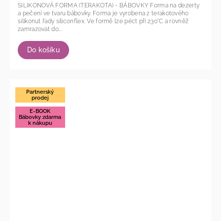
SILIKONOVÁ FORMA (TERAKOTA) - BÁBOVKY Forma na dezerty
a pečení ve tvaru bábovky. Forma je vyrobena z terakotového
silikonut řady siliconflex. Ve formě lze péct při 230°C a rovněž
zamrazovat do...
Do košíku
Partnerský
prodej
E-BOOK
Bábovky zdarma
k nákupu