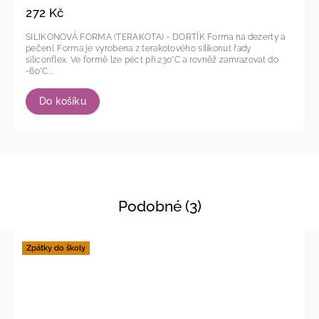
272 Kč
SILIKONOVÁ FORMA (TERAKOTA) - DORTÍK Forma na dezerty a
pečení. Forma je vyrobena z terakotového silikonut řady
siliconflex. Ve formě lze péct při 230°C a rovněž zamrazovat do
-60°C....
Do košíku
Podobné (3)
Zpátky do školy