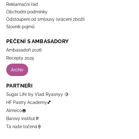
Reklamační řád
Obchodní podmínky
Odstoupení od smlouvy (vrácení zboží)
Slovník pojmů
PEČENÍ S AMBASADORY
Ambasadoři 2026
Recepty 2025
Archiv
PARTNEŘI
Sugar Life by Vlad Ryasnyy 🍋
HF Pastry Academy💕
Almeco🧁
Barový institut🥂
Ta naše točená🍦