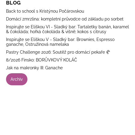
BLOG
Back to school s Kristýnou Počárovskou
Domácí zmrzlina: kompletní průvodce od základu po sorbet
Inspirujte se Eliškou VI - Sladký bar: Tartaletky banán, karamel
& čokoláda; hořká čokoláda & višně; kokos s citrusy
Inspirujte se Eliškou V - Sladký bar: Brownies, Espresso
ganache, Ostružinová namelaka
Pastry Challenge 2026: Soutěž pro domácí pekaře 🥐
8/2026 Finsko: BORŮVKOVÝ KOLÁČ
Jak na makronky III: Ganache
Archiv