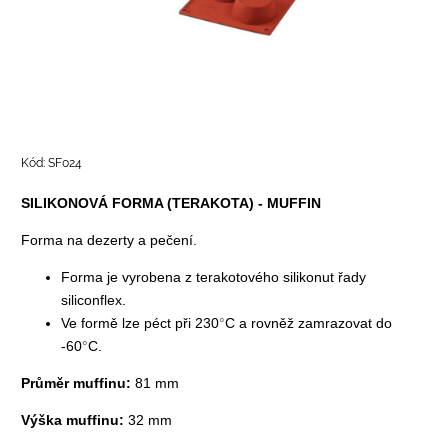
Kód:
SF024
SILIKONOVÁ FORMA (TERAKOTA) - MUFFIN
Forma na dezerty a pečení.
Forma je vyrobena z terakotového silikonut řady
siliconflex.
Ve formě lze péct při 230
°
C a rovněž zamrazovat do
-60
°
C.
Průměr muffinu:
81 mm
Výška muffinu:
32 mm