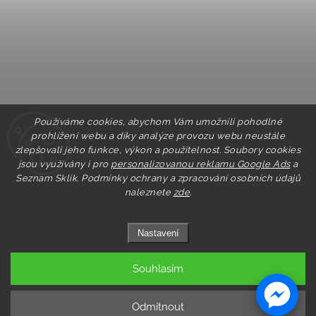
Používáme cookies, abychom Vám umožnili pohodlné
prohlížení webu a díky analýze provozu webu neustále
zlepšovali jeho funkce, výkon a použitelnost. Soubory cookies
jsou využívány i pro
personalizovanou reklamu Google Ads
a
Seznam Sklik.
Podmínky ochrany a zpracování osobních údajů
naleznete
zde
.
Nastavení
Souhlasím
Copyright 2026
Pastry.cz
. Všechna práva vyhrazena.
Upravit nastavení cookies
Odmítnout
Grafický návrh vytvořil a nakódoval
Shoptak.cz