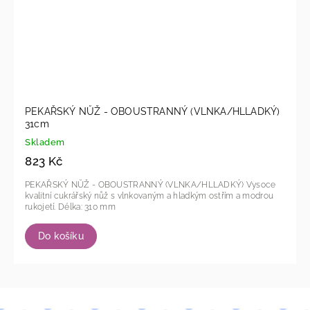
PEKAŘSKÝ NŮŽ - OBOUSTRANNÝ (VLNKA/HLLADKÝ)
31cm
Skladem
823 Kč
PEKAŘSKÝ NŮŽ - OBOUSTRANNÝ (VLNKA/HLLADKÝ) Vysoce
kvalitní cukrářský nůž s vlnkovaným a hladkým ostřím a modrou
rukojetí. Délka: 310 mm
Do košíku