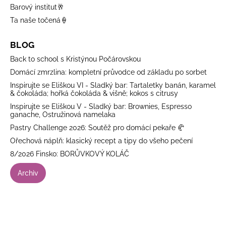
Barový institut🥂
Ta naše točená🍦
BLOG
Back to school s Kristýnou Počárovskou
Domácí zmrzlina: kompletní průvodce od základu po sorbet
Inspirujte se Eliškou VI - Sladký bar: Tartaletky banán, karamel
& čokoláda; hořká čokoláda & višně; kokos s citrusy
Inspirujte se Eliškou V - Sladký bar: Brownies, Espresso
ganache, Ostružinová namelaka
Pastry Challenge 2026: Soutěž pro domácí pekaře 🥐
Ořechová náplň: klasický recept a tipy do všeho pečení
8/2026 Finsko: BORŮVKOVÝ KOLÁČ
Archiv