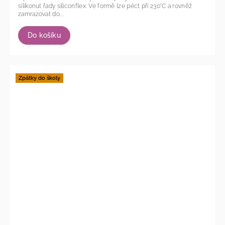
silikonut řady siliconflex. Ve formě lze péct při 230°C a rovněž
zamrazovat do...
Do košíku
Zpátky do školy