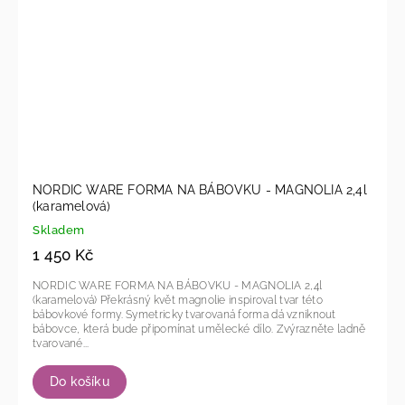
NORDIC WARE FORMA NA BÁBOVKU - MAGNOLIA 2,4l
(karamelová)
Skladem
1 450 Kč
NORDIC WARE FORMA NA BÁBOVKU - MAGNOLIA 2,4l
(karamelová) Překrásný květ magnolie inspiroval tvar této
bábovkové formy. Symetricky tvarovaná forma dá vzniknout
bábovce, která bude připomínat umělecké dílo. Zvýrazněte ladně
tvarované...
Do košíku