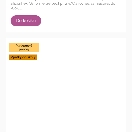
siliconflex. Ve formě lze péct při 230°C a rovněž zamrazovat do
-60°C....
Do košíku
Partnerský
prodej
Zpátky do školy