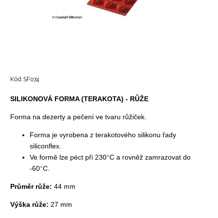
Kód:
SF074
SILIKONOVÁ FORMA (TERAKOTA) - RŮŽE
Forma na dezerty a pečení ve tvaru růžiček.
Forma je vyrobena z terakotového silikonu řady
siliconflex.
Ve formě lze péct při 230
°
C a rovněž zamrazovat do
-60
°
C.
Průměr růže:
44 mm
Výška růže:
27 mm