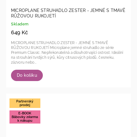
MICROPLANE STRUHADLO ZESTER - JEMNÉ S TMAVĚ
RŮŽOVOU RUKOJETÍ
Skladem
649 Kč
MICROPLANE STRUHADLO ZESTER - JEMNÉ S TMAVĚ
RŮŽOVOU RUKOJETÍ Microplane jemné struhadlo ze série
Premium Classic. Nepřekonatelná a dlouhotrvající ostrost. Ideální
na strouhání tvrdých sýrů, kůry citrusových plodů, česneku,
zázvoru nebo...
Do košíku
Partnerský
prodej
E-BOOK
Bábovky zdarma
k nákupu