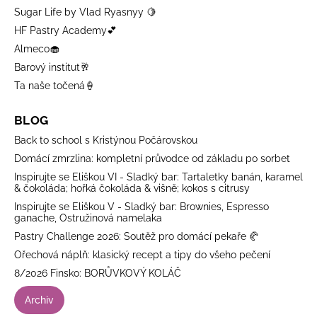
Sugar Life by Vlad Ryasnyy 🍋
HF Pastry Academy💕
Almeco🧁
Barový institut🥂
Ta naše točená🍦
BLOG
Back to school s Kristýnou Počárovskou
Domácí zmrzlina: kompletní průvodce od základu po sorbet
Inspirujte se Eliškou VI - Sladký bar: Tartaletky banán, karamel
& čokoláda; hořká čokoláda & višně; kokos s citrusy
Inspirujte se Eliškou V - Sladký bar: Brownies, Espresso
ganache, Ostružinová namelaka
Pastry Challenge 2026: Soutěž pro domácí pekaře 🥐
Ořechová náplň: klasický recept a tipy do všeho pečení
8/2026 Finsko: BORŮVKOVÝ KOLÁČ
Archiv