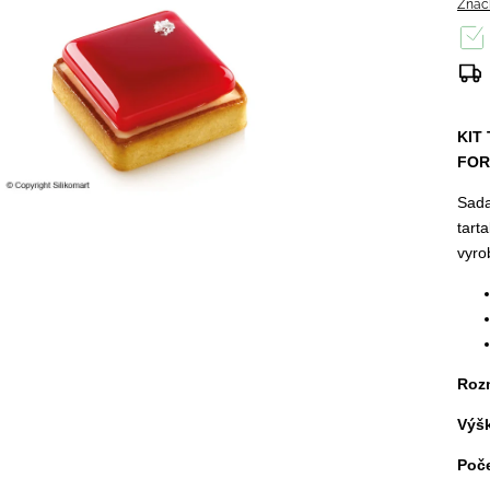
Znač
KIT
FOR
Sada
tart
vyro
Roz
Výšk
Poče