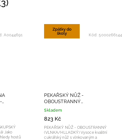
3)
Zpátky do
školy
d:
A0044691
Kód:
5000266144
NA
PEKAŘSKÝ NŮŽ -
-
OBOUSTRANNÝ
(VLNKA/HLLADKÝ) 31cm
Skladem
823 Kč
SKUPSKÝ
PEKAŘSKÝ NŮŽ - OBOUSTRANNÝ
ako
(VLNKA/HLLADKÝ) Vysoce kvalitní
hledy hostů
cukrářský nůž s vlnkovaným a