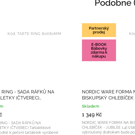
Podobné (
Partnerský
prodej
Kód:
TARTE RING 80X80MM
Kó
E-BOOK
Bábovky
zdarma k
nákupu
 RING - SADA RÁFKŮ NA
NORDIC WARE FORMA 
LETKY (ČTVEREC)
BISKUPSKÝ CHLEBÍČEK 
0mm
JUBILEE 1,4l (zlatá)
em
Skladem
č
1 349 Kč
NORDIC WARE FORMA NA BI
RING - SADA RÁFKŮ NA
CHLEBÍČEK - JUBILEE 1,4l (zlatá) J
 (ČTVEREC) Tartaletkové
vybroušený drahokam bude po
hodné k pečení tartaletek vyrobené