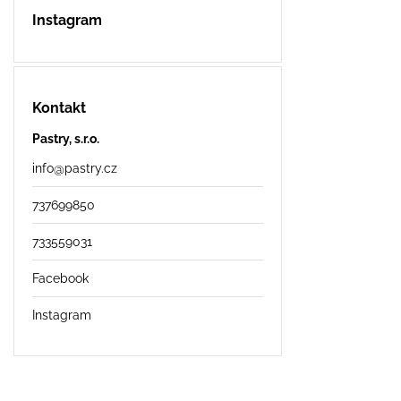
Instagram
Kontakt
Pastry, s.r.o.
info
@
pastry.cz
737699850
733559031
Facebook
Instagram