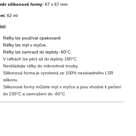
ěr silikonové formy:
67 x 67 mm
em:
62 ml
ití:
Ráfky lze používat opakovaně.
Ráfky lze mýt v myčce.
Ráfky lze zamrazit do teploty -60
°C.
V ráfkách lze péct až do teploty 180
°C.
Nevkládejte ráfky do mikrovlnné trouby.
Silikonová forma je vyrobená ze 100% nezávadného LSR
silikonu.
Silikonové formy můžete mýt v myčce a jsou vhodné k pečení
do 230
°C a zamražení do -60
°C.