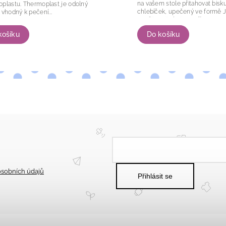
na vašem stole přitahovat bisk
ermoplast je odolný
chlebíček, upečený ve formě J
 vhodný k pečení...
Využijete ji ale i pro přípravu s
aspiků nebo ...
košíku
Do košíku
sobních údajů
Přihlásit se