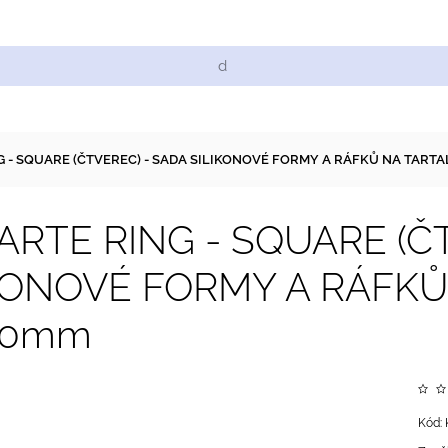
Cukrářské suroviny
Zdobení a barvy
Zach
NG - SQUARE (ČTVEREC) - SADA SILIKONOVÉ FORMY A RÁFKŮ NA TAR
TARTE RING - SQUARE (Č
KONOVÉ FORMY A RÁFKŮ
80mm
Kód: