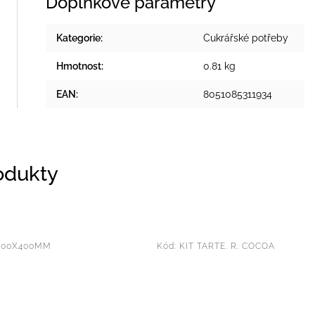
Doplňkové parametry
Kategorie
:
Cukrářské potřeby
Hmotnost
:
0.81 kg
EAN
:
8051085311934
rodukty
 300X400MM
Kód:
KIT TARTE. R. COCOA