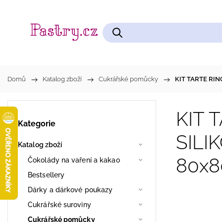
Čokolády na vaření a kakao
Cukrářské pomůcky
Domů
/
Katalog zboží
/
Cukrářské pomůcky
/
KIT TARTE RI
KIT 
Kategorie
SILI
Katalog zboží
80x
Čokolády na vaření a kakao
Bestsellery
Dárky a dárkové poukazy
Cukrářské suroviny
Cukrářské pomůcky