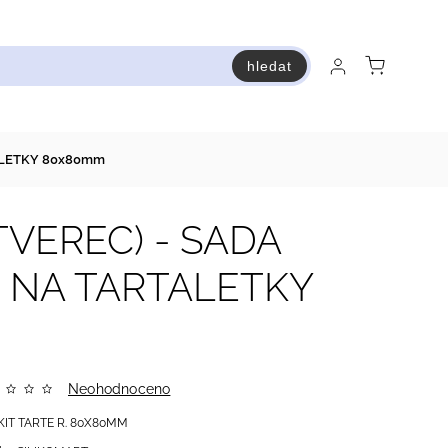
hledat
raň a ušetři
Bestsellery
Vstup do Pastry premium
TALETKY 80x80mm
TVEREC) - SADA
 NA TARTALETKY
Neohodnoceno
KIT TARTE R. 80X80MM