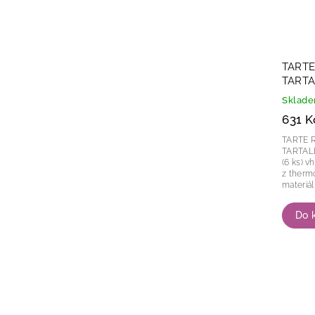
TARTE
TARTA
Sklad
631 K
TARTE 
TARTALETKY (K
(6 ks) v
z thermoplastu. Th
materiál
Do 