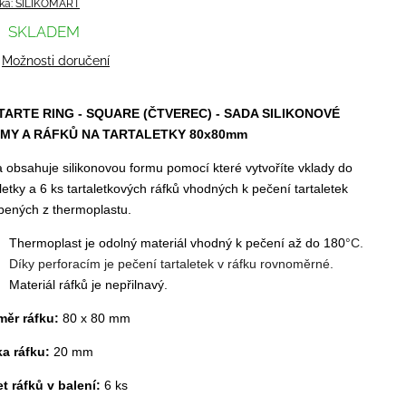
ka:
SILIKOMART
SKLADEM
Možnosti doručení
 TARTE RING - SQUARE (ČTVEREC) - SADA SILIKONOVÉ
MY A RÁFKŮ NA TARTALETKY 80x80mm
 obsahuje silikonovou formu pomocí které vytvoříte vklady do
aletky a 6 ks tartaletkových ráfků vhodných k pečení tartaletek
bených z thermoplastu.
Thermoplast je odolný materiál vhodný k pečení až do 180
°C.
Díky perforacím je pečení tartaletek v ráfku rovnoměrné.
Materiál ráfků je nepřilnavý.
měr ráfku:
80 x 80 mm
a ráfku:
20 mm
t ráfků v balení:
6 ks