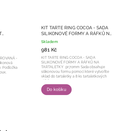
KIT TARTE RING COCOA - SADA
T
SILIKONOVÉ FORMY A RÁFKŮ NA
TARTALETKY pr.70mm
Skladem
981 Kč
KIT TARTE RING COCOA - SADA
OROVANÁ -
SILIKONOVÉ FORMY A RÁFKŮ NA
TARTALETKY pr.70mm Sada obsahuje
ka
silikonovou formu pomocí které vytvoříte
houx,
vklad do tartaletky a 8 ks tartaletkových
ráfků...
Do košíku