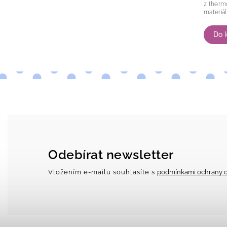
z thermoplastu. Th
materiál
Do 
Odebírat newsletter
Vložením e-mailu souhlasíte s
podmínkami ochrany o