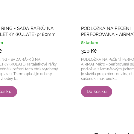
 RING - SADA RÁFKŮ NA
PODLOŽKA NA PEČENÍ
LETKY (KULATÉ) pr.80mm
PERFOROVANÁ - AIRMA
300x400mm
em
Skladem
č
310 Kč
RING - SADA RÁFKŮ NA
PODLOŽKA NA PEČENÍ PERF
ULATÉ) Tartaletkové ráfky
AIRMAT Mikro - perforovaná silikonová
hodné k pečení tartaletek vyrobený
podložka s laminátovým jádrem. Podlož
ermoplast je odolný
je skvělá pro pečení eclairs, c
 vhodný k...
sušenek, makrónek,...
košíku
Do košíku