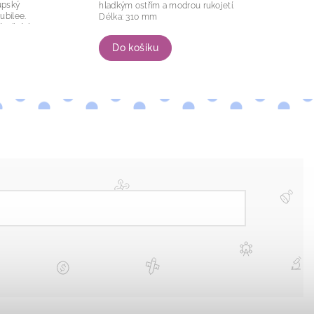
upský
hladkým ostřím a modrou rukojetí.
ubilee.
Délka: 310 mm
vátečních
Do košíku