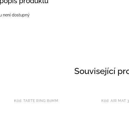
 popis produktu
u není dostupný
Související p
Kód:
TARTE RING 80MM
Kód:
AIR MAT