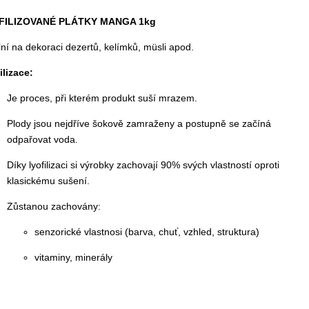
FILIZOVANÉ PLÁTKY MANGA 1kg
lní na dekoraci dezertů, kelímků, müsli apod.
ilizace:
Je proces, při kterém produkt suší mrazem.
Plody jsou nejdříve šokově zamraženy a postupně se začíná
odpařovat voda.
Díky lyofilizaci si výrobky zachovají 90% svých vlastností oproti
klasickému sušení.
Zůstanou zachovány:
senzorické vlastnosi (barva, chuť, vzhled, struktura)
vitaminy, minerály