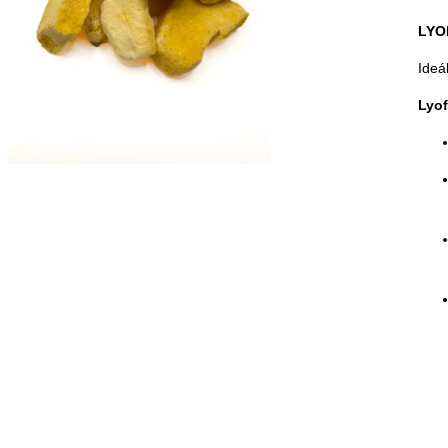
LYO
Ideá
Lyof