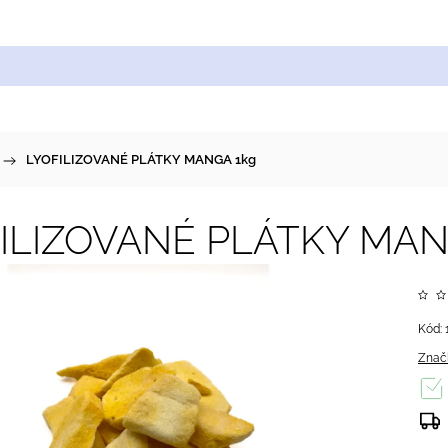
Cukrářské suroviny
Zdobení a barvy
Zach
/
LYOFILIZOVANÉ PLÁTKY MANGA 1kg
ILIZOVANÉ PLÁTKY MAN
Kód:
Znač