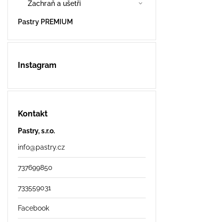
Zachraň a ušetři
Pastry PREMIUM
Instagram
Kontakt
Pastry, s.r.o.
info
@
pastry.cz
737699850
733559031
Facebook