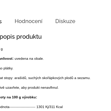
Hodnocení
Diskuze
s
 popis produktu
 g
anlivost:
uvedena na obale.
 plátky.
t stopy: arašídů, suchých skořápkových plodů a sezamu.
ivě uzavřete, aby produkt nenavlhnul.
oty na 100 g výrobku:
nota---------------------
1301 Kj/311 Kcal