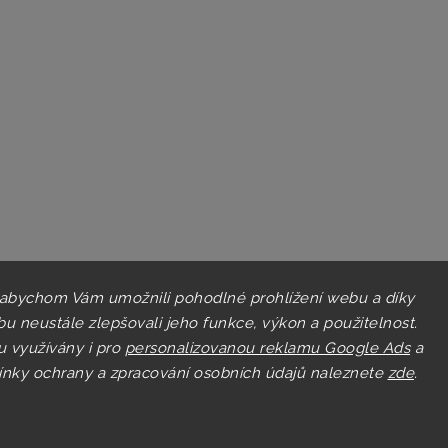
 abychom Vám umožnili pohodlné prohlížení webu a díky
u neustále zlepšovali jeho funkce, výkon a použitelnost.
u využívány i pro
personalizovanou reklamu Google Ads
a
nky ochrany a zpracování osobních údajů naleznete
zde
.
Copyright 2026
Pastry.cz
. Všechna práva vyhrazena.
Upravit nastavení cookies
Grafický návrh vytvořil a nakódoval
Shoptak.cz