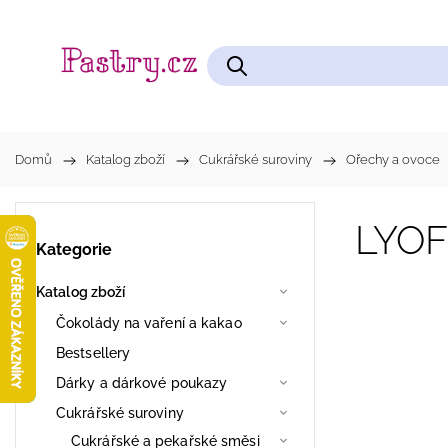
Čokolády na vaření a kakao
Cukrářské pomůcky
Domů
/
Katalog zboží
/
Cukrářské suroviny
/
Ořechy a ovoce
LYOF
Kategorie
Katalog zboží
Čokolády na vaření a kakao
Bestsellery
Dárky a dárkové poukazy
Cukrářské suroviny
Cukrářské a pekařské směsi