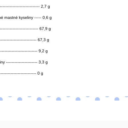
--------------------------- 2,7
g
é mastné kyseliny ----- 0,6 g
--------------------------
67,9 g
-------------------------
67,3 g
-------------------------- 9,2
g
y ---------------------- 3,3 g
-------------------------- 0 g