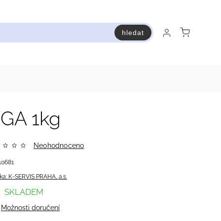
hledat
raň a ušetři
Bestsellery
Vstup do Pastry premium
GA 1kg
Neohodnoceno
10681
ka:
K-SERVIS PRAHA, a.s.
SKLADEM
Možnosti doručení