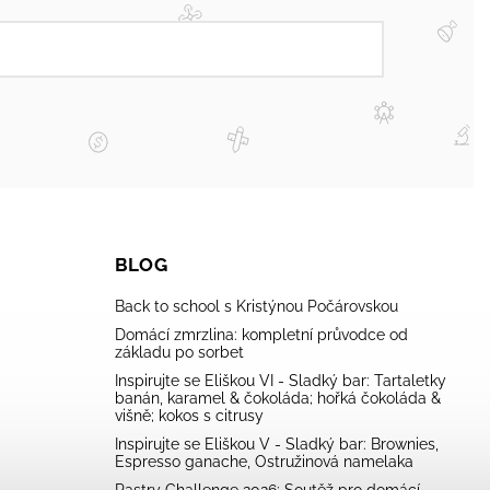
BLOG
Back to school s Kristýnou Počárovskou
Domácí zmrzlina: kompletní průvodce od
základu po sorbet
Inspirujte se Eliškou VI - Sladký bar: Tartaletky
banán, karamel & čokoláda; hořká čokoláda &
višně; kokos s citrusy
Inspirujte se Eliškou V - Sladký bar: Brownies,
Espresso ganache, Ostružinová namelaka
Pastry Challenge 2026: Soutěž pro domácí