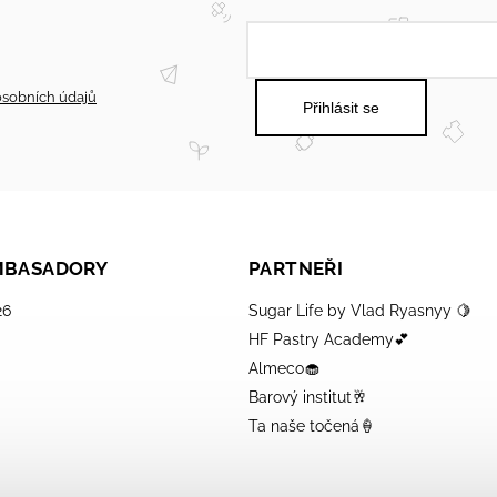
sobních údajů
Přihlásit se
AMBASADORY
PARTNEŘI
26
Sugar Life by Vlad Ryasnyy 🍋
HF Pastry Academy💕
Almeco🧁
Barový institut🥂
Ta naše točená🍦