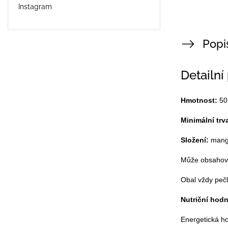
Instagram
Popi
Detailní
Hmotnost:
50
Minimální trv
Složení:
mango
Může obsahova
Obal vždy pečl
Nutriční hodn
Energetická hod