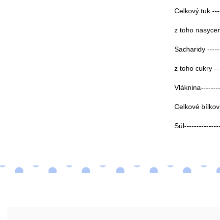
Celkový tuk ----
z toho nasycen
Sacharidy ------
z toho cukry ---
Vláknina--------
Celkové bílkovin
Sůl--------------