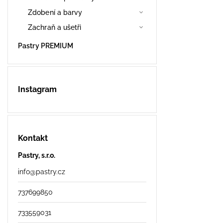
Zdobení a barvy
Zachraň a ušetři
Pastry PREMIUM
Instagram
Kontakt
Pastry, s.r.o.
info
@
pastry.cz
737699850
733559031