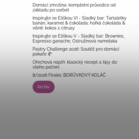
Domácí zmrzlina: kompletní průvodce od
základu po sorbet
Inspirujte se Eliškou VI - Sladký bar: Tartaletky
banán, karamel & čokoláda; hořká čokoláda &
višně; kokos s citrusy
Inspirujte se Eliškou V - Sladký bar: Brownies,
Espresso ganache, Ostružinová namelaka
Pastry Challenge 2026: Soutěž pro domácí
pekaře 🥐
Ořechová náplň: klasický recept a tipy do
všeho pečení
8/2026 Finsko: BORŮVKOVÝ KOLÁČ
Archiv