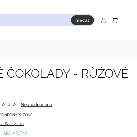
hledat
raň a ušetři
Bestsellery
Vstup do Pastry premium
 ČOKOLÁDY - RŮŽOVÉ
Neohodnoceno
BONBONYRUZOVE
ka:
Pastry, s.r.o.
SKLADEM