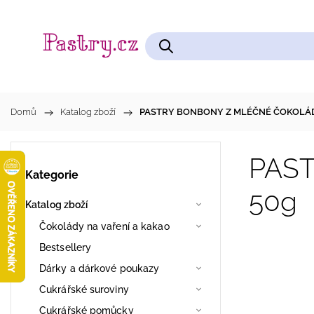
Čokolády na vaření a kakao
Cukrářské pomůcky
Domů
/
Katalog zboží
/
PASTRY BONBONY Z MLÉČNÉ ČOKOLÁD
PAS
Kategorie
50g
Katalog zboží
Čokolády na vaření a kakao
Bestsellery
Dárky a dárkové poukazy
Cukrářské suroviny
Cukrářské pomůcky