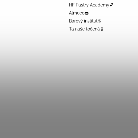
HF Pastry Academy💕
Almeco🧁
Barový institut🥂
Ta naše točená🍦