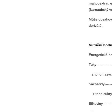
maltodextrin, 
(karnaubský v
Může obsahovat
derivátů.
Nutriční hod
Energetická hod
Tuky-------------
z toho nasycen
Sacharidy--------
z toho cukry----
Bílkoviny -------