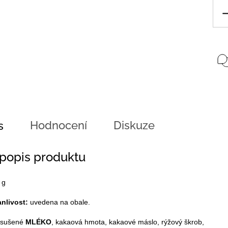
Hodnocení
Diskuze
s
 popis produktu
 g
anlivost:
uvedena na obale.
 sušené
MLÉKO
, kakaová hmota, kakaové máslo, rýžový škrob,