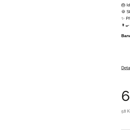
🎂 I
🍪 S
✨ Př
👩‍
Barv
Deta
6
58 