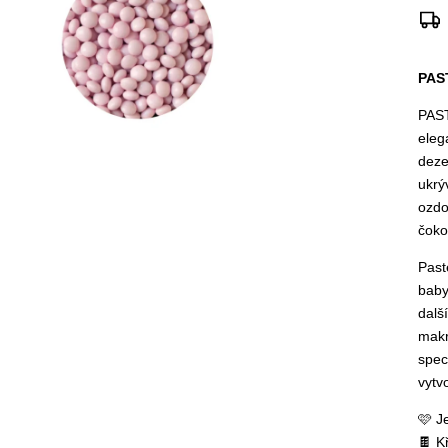
PAS
PAST
eleg
deze
ukrý
ozdo
čoko
Past
baby
dalš
makr
spec
vytv
🩷 J
🍫 K