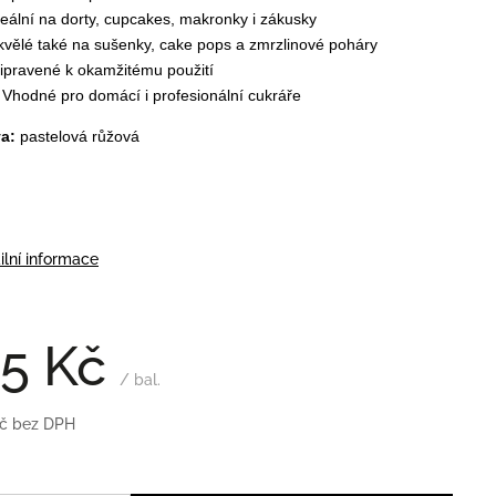
deální na dorty, cupcakes, makronky i zákusky
kvělé také na sušenky, cake pops a zmrzlinové poháry
ipravené k okamžitému použití
 Vhodné pro domácí i profesionální cukráře
a:
pastelová růžová
ilní informace
5 Kč
/ bal.
Kč bez DPH