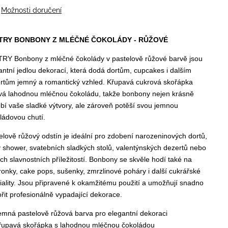
Možnosti doručení
TRY BONBONY Z MLÉČNÉ ČOKOLÁDY - RŮŽOVÉ
RY Bonbony z mléčné čokolády v pastelově růžové barvě jsou
antní jedlou dekorací, která dodá dortům, cupcakes i dalším
rtům jemný a romantický vzhled. Křupavá cukrová skořápka
vá lahodnou mléčnou čokoládu, takže bonbony nejen krásně
bí vaše sladké výtvory, ale zároveň potěší svou jemnou
ládovou chutí.
elově růžový odstín je ideální pro zdobení narozeninových dortů,
 shower, svatebních sladkých stolů, valentýnských dezertů nebo
ích slavnostních příležitostí. Bonbony se skvěle hodí také na
onky, cake pops, sušenky, zmrzlinové poháry i další cukrářské
iality. Jsou připravené k okamžitému použití a umožňují snadno
ořit profesionálně vypadající dekorace.
emná pastelově růžová barva pro elegantní dekoraci
řupavá skořápka s lahodnou mléčnou čokoládou