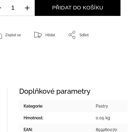
PŘIDAT DO KOŠÍKU
Zeptat se
Hlídat
Sdílet
Doplňkové parametry
Kategorie
:
Pastry
Hmotnost
:
0.05 kg
EAN
:
859260070