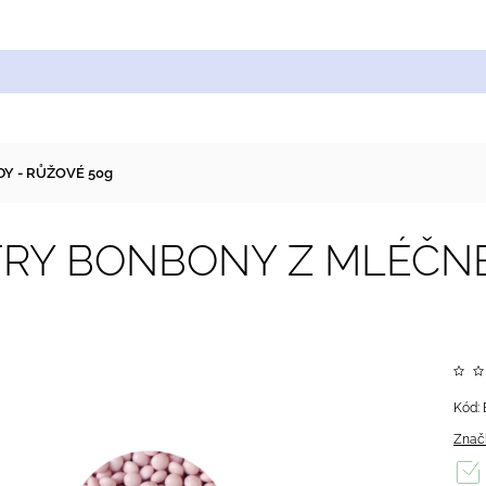
Cukrářské suroviny
Zdobení a barvy
Zach
Y - RŮŽOVÉ 50g
TRY BONBONY Z MLÉČNÉ
Kód:
Znač