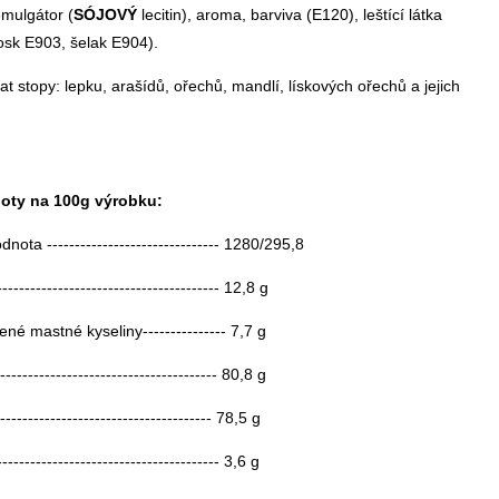
emulgátor (
SÓJOVÝ
lecitin), aroma, barviva (E120), leštící látka
osk E903, šelak E904).
 stopy: lepku, arašídů, ořechů, mandlí, lískových ořechů a jejich
noty na 100g výrobku:
nota ------------------------------- 1280/295,8
--------------------------------------- 12,8 g
é mastné kyseliny--------------- 7,7 g
------------------------------------- 80,8 g
---------------------------------- 78,5 g
--------------------------------------- 3,6 g