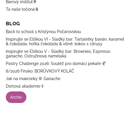
Barový institut🥂
Ta naše točená🍦
BLOG
Back to school s Kristýnou Počárovskou
Inspirujte se Eliškou VI - Sladký bar: Tartaletky banán, karamel
& čokoláda; hořká čokoláda & višně; kokos s citrusy
Inspirujte se Eliškou V - Sladký bar: Brownies, Espresso
ganache, Ostružinová namelaka
Pastry Challenge 2026: Soutěž pro domácí pekaře 🥐
8/2026 Finsko: BORŮVKOVÝ KOLÁČ
Jak na makronky III: Ganache
Dortová akademie II
Archiv