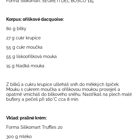
Forma Silikomart SEGRETI DEL BOSCO 115
Korpus: oříškové dacquoise:
80 g bílky
27 g cukr krupice
55 g cukr moučka
55 g
lískooříšková mouka
15 g hladká mouka
Z bílků a cukru krupice ušleháš sníh do měkkých špiček.
Mouku s cukrem moučka a oříškovou moukou proseješ a
opatrně vmícháš do bílkového sněhu. Nastříkáš na plech malé
buflery a pečeš při 160°C cca 8 min.
Vklad: praliné krém:
Forma Silikomart Truffles 20
300 g mléko