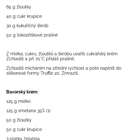
65 g žloutky
40 g cukr krupice
30 g
kukuřičný škrob
50 g
lískooříškové praliné
Z mléka, cukru, žloutků a škrobu uvaříš cukrářský krém.
Zchladíš a při 70°C přidáš praliné.
Zchladíš mícháním na střední rychlost a poté naplníš do
silikonové formy Truffle 20. Zmrazíš.
Bavorský krém:
125 g mléko
125 g
smetana 35%
(1)
50 g žloutky
50 g cukr krupice
3 plátky
želatina