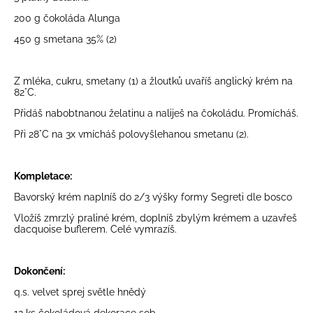
200 g
čokoláda Alunga
450 g
smetana 35%
(2)
Z mléka, cukru, smetany (1) a žloutků uvaříš anglický krém na
82°C.
Přidáš nabobtnanou želatinu a naliješ na čokoládu. Promícháš.
Při 28°C na 3x vmícháš polovyšlehanou smetanu (2).
Kompletace:
Bavorský krém naplníš do 2/3 výšky formy Segreti dle bosco
Vložíš zmrzlý praliné krém, doplníš zbylým krémem a uzavřeš
dacquoise buflerem. Celé vymrazíš.
Dokončení:
q.s.
velvet sprej světle hnědý