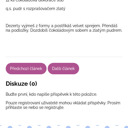
12 ks
čokoládová dekorace sob
q.s.
pudr s rozprašovačem zlatý
Dezerty vyjmeš z formy a postříkáš velvet sprejem. Přendáš
na
podložky
. Dozdobíš čokoládovým sobem a zlatým pudrem.
Předchozí článek
Další článek
Diskuze (0)
Buďte první, kdo napíše příspěvek k této položce.
Pouze registrovaní uživatelé mohou vkládat příspěvky. Prosím
přihlaste se
nebo se
registrujte
.