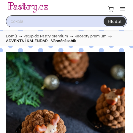
Hledat
Domů
/
Vstup do Pastry premium
/
Recepty premium
/
ADVENTNÍ KALENDÁŘ - Vánoční sobík