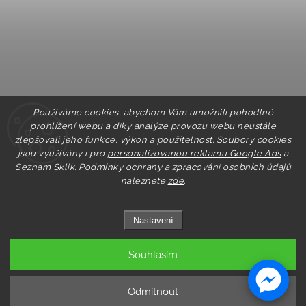
Používáme cookies, abychom Vám umožnili pohodlné
prohlížení webu a díky analýze provozu webu neustále
zlepšovali jeho funkce, výkon a použitelnost. Soubory cookies
jsou využívány i pro
personalizovanou reklamu Google Ads
a
Seznam Sklik.
Podmínky ochrany a zpracování osobních údajů
naleznete
zde
.
Nastavení
Souhlasím
Copyright 2026
Pastry.cz
. Všechna práva vyhrazena.
Upravit nastavení cookies
Odmítnout
Grafický návrh vytvořil a nakódoval
Shoptak.cz