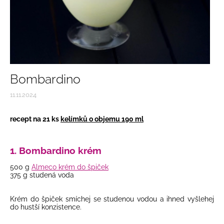
Bombardino
11.11.2024
recept na 21 ks
kelímků o objemu 190 ml
1. Bombardino krém
500 g
Almeco krém do špiček
375 g studená voda
Krém do špiček smíchej se studenou vodou a ihned vyšlehej
do hustší konzistence.