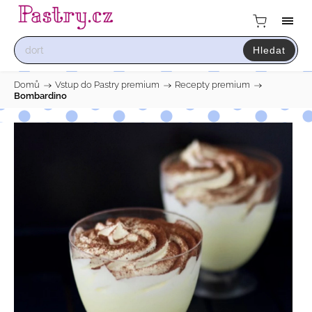
Hledat
Domů
/
Vstup do Pastry premium
/
Recepty premium
/
Bombardino