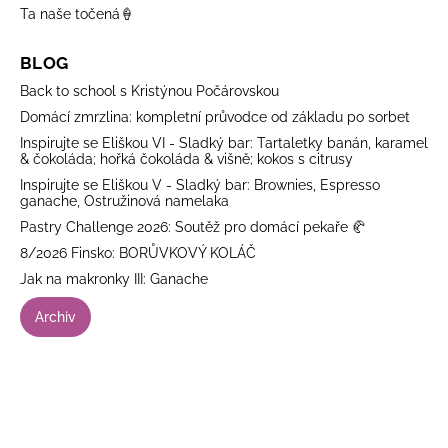
Ta naše točená🍦
BLOG
Back to school s Kristýnou Počárovskou
Domácí zmrzlina: kompletní průvodce od základu po sorbet
Inspirujte se Eliškou VI - Sladký bar: Tartaletky banán, karamel
& čokoláda; hořká čokoláda & višně; kokos s citrusy
Inspirujte se Eliškou V - Sladký bar: Brownies, Espresso
ganache, Ostružinová namelaka
Pastry Challenge 2026: Soutěž pro domácí pekaře 🥐
8/2026 Finsko: BORŮVKOVÝ KOLÁČ
Jak na makronky III: Ganache
Archiv