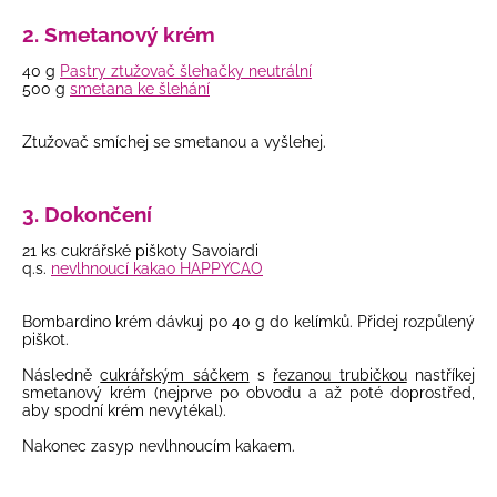
2. Smetanový krém
40 g
Pastry ztužovač šlehačky neutrální
500 g
smetana ke šlehání
Ztužovač smíchej se smetanou a vyšlehej.
3. Dokončení
21 ks cukrářské piškoty Savoiardi
q.s.
nevlhnoucí kakao HAPPYCAO
Bombardino krém dávkuj po 40 g do kelímků. Přidej rozpůlený
piškot.
Následně
cukrářským sáčkem
s
řezanou trubičkou
nastříkej
smetanový krém (nejprve po obvodu a až poté doprostřed,
aby spodní krém nevytékal).
Nakonec zasyp nevlhnoucím kakaem.