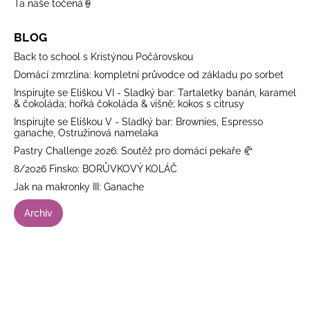
Ta naše točená🍦
BLOG
Back to school s Kristýnou Počárovskou
Domácí zmrzlina: kompletní průvodce od základu po sorbet
Inspirujte se Eliškou VI - Sladký bar: Tartaletky banán, karamel
& čokoláda; hořká čokoláda & višně; kokos s citrusy
Inspirujte se Eliškou V - Sladký bar: Brownies, Espresso
ganache, Ostružinová namelaka
Pastry Challenge 2026: Soutěž pro domácí pekaře 🥐
8/2026 Finsko: BORŮVKOVÝ KOLÁČ
Jak na makronky III: Ganache
Archiv