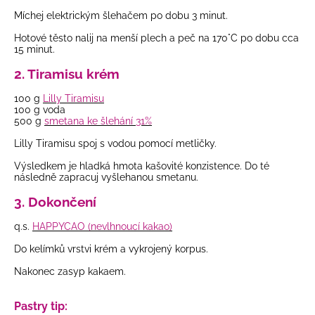
Míchej elektrickým šlehačem po dobu 3 minut.
Hotové těsto nalij na menší plech a peč na 170
°C po dobu cca
15 minut.
2. Tiramisu krém
100 g
Lilly Tiramisu
100 g voda
500 g
smetana ke šlehání 31%
Lilly Tiramisu spoj s vodou pomocí metličky.
Výsledkem je hladká hmota kašovité konzistence. Do té
následně zapracuj vyšlehanou smetanu.
3. Dokončení
q.s.
HAPPYCAO (nevlhnoucí kakao)
Do kelímků vrstvi krém a vykrojený korpus.
Nakonec zasyp kakaem.
Pastry tip: