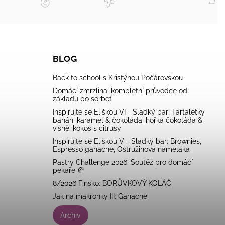
BLOG
Back to school s Kristýnou Počárovskou
Domácí zmrzlina: kompletní průvodce od
základu po sorbet
Inspirujte se Eliškou VI - Sladký bar: Tartaletky
banán, karamel & čokoláda; hořká čokoláda &
višně; kokos s citrusy
Inspirujte se Eliškou V - Sladký bar: Brownies,
Espresso ganache, Ostružinová namelaka
Pastry Challenge 2026: Soutěž pro domácí
pekaře 🥐
8/2026 Finsko: BORŮVKOVÝ KOLÁČ
Jak na makronky III: Ganache
Archiv