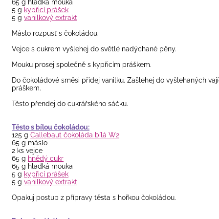
65 g hladká mouka
5 g
kypřicí prášek
5 g
vanilkový extrakt
Máslo rozpusť s čokoládou.
Vejce s cukrem vyšlehej do světlé nadýchané pěny.
Mouku prosej společně s kypřicím práškem.
Do čokoládové směsi přidej vanilku. Zašlehej do vyšlehaných vaj
práškem.
Těsto přendej do cukrářského sáčku.
Těsto s bílou čokoládou:
125 g
Callebaut čokoláda bílá W2
65 g máslo
2 ks vejce
65 g
hnědý cukr
65 g hladká mouka
5 g
kypřicí prášek
5 g
vanilkový extrakt
Opakuj postup z přípravy těsta s hořkou čokoládou.