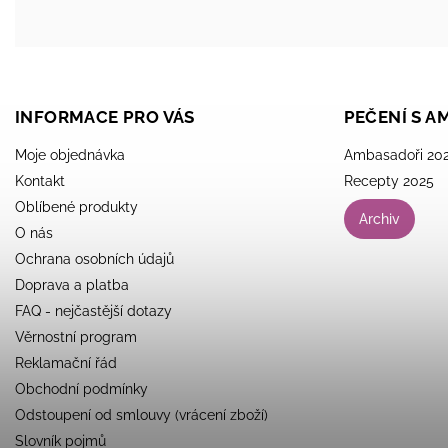
INFORMACE PRO VÁS
PEČENÍ S 
Moje objednávka
Ambasadoři 20
Kontakt
Recepty 2025
Oblíbené produkty
Archiv
O nás
Ochrana osobních údajů
Doprava a platba
FAQ - nejčastější dotazy
Věrnostní program
Reklamační řád
Obchodní podmínky
Odstoupení od smlouvy (vrácení zboží)
Slovník pojmů