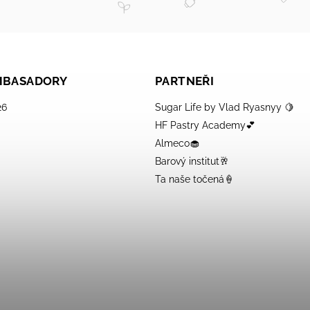
AMBASADORY
PARTNEŘI
26
Sugar Life by Vlad Ryasnyy 🍋
HF Pastry Academy💕
Almeco🧁
Barový institut🥂
Ta naše točená🍦