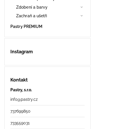
Zdobení a barvy
Zachraň a ušetři
Pastry PREMIUM
Instagram
Kontakt
Pastry, s.r.o.
info
@
pastry.cz
737699850
733559031