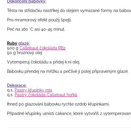
Dokončení bábovky:
Těsta na střídačku nastříkej do olejem vymazané formy na bábov
Pro mramorový efekt použij špejli.
Peč na 160 °C asi 40-45 minut.
Ruby
glazé:
500 g
Callebaut čokoláda RB2
50 g hroznový olej
Vytemperuj čokoládu a přidej k ní olej.
Bábovku přendej na mřížku a pečlivě ji polej připraveným glazé.
Dekorace:
q.s.
Pastry křupinky mix
q.s.
Pastry čokoláda Callebaut hořká
Ihned po glazování bábovku rychle ozdob křupinkami.
Případně křupinky umísti cákance, které vytvoříš z vytemperovan