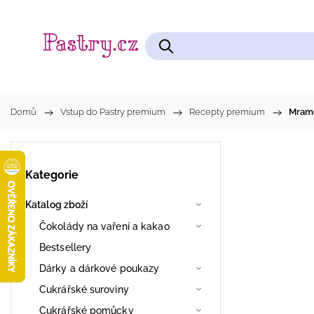
Čokolády na vaření a kakao
Cukrářské pomůcky
Domů
/
Vstup do Pastry premium
/
Recepty premium
/
Mramo
Kategorie
Katalog zboží
Čokolády na vaření a kakao
Bestsellery
Dárky a dárkové poukazy
Cukrářské suroviny
Cukrářské pomůcky