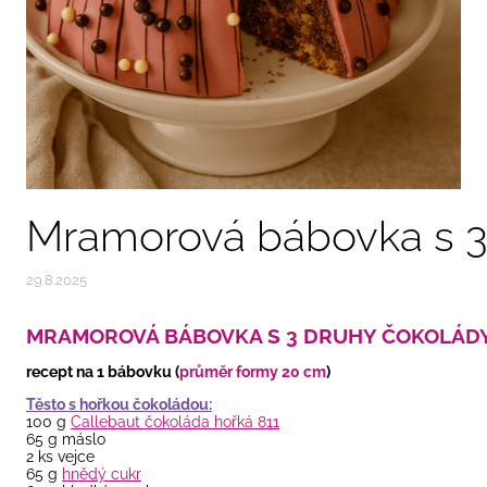
Mramorová bábovka s 3
29.8.2025
MRAMOROVÁ BÁBOVKA S 3 DRUHY ČOKOLÁD
recept na 1 bábovku (
průměr formy 20 cm
)
Těsto s hořkou čokoládou:
100 g
Callebaut čokoláda hořká 811
65 g máslo
2 ks vejce
65 g
hnědý cukr