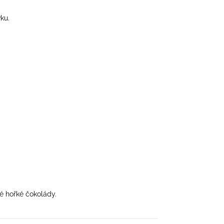
ku.
é hořké čokolády.