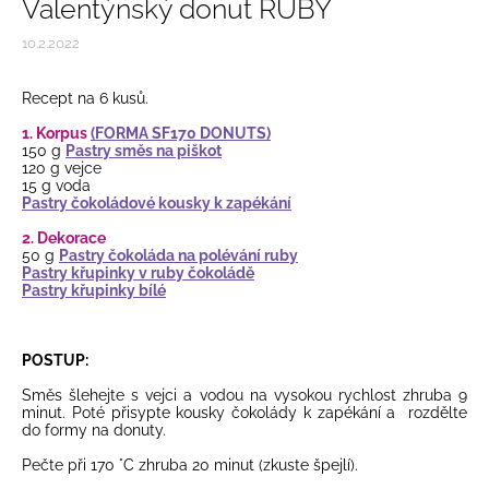
Valentýnský donut RUBY
10.2.2022
Recept na 6 kusů.
1. Korpus
(FORMA SF170 DONUTS)
150 g
Pastry směs na piškot
120 g vejce
15 g voda
Pastry čokoládové kousky k zapékání
2. Dekorace
50 g
Pastry čokoláda na polévání ruby
Pastry křupinky v ruby čokoládě
Pastry křupinky bílé
POSTUP:
Směs šlehejte s vejci a vodou na vysokou rychlost zhruba 9
minut. Poté přisypte kousky čokolády k zapékání a
rozdělte
do formy na donuty.
Pečte při 170 °C zhruba 20 minut (zkuste špejlí).