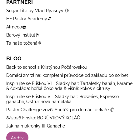
PARTNEŘI
Sugar Life by Vlad Ryasnyy 🍋
HF Pastry Academy💕
Almeco🧁
Barový institut🥂
Ta naše točená🍦
BLOG
Back to school s Kristýnou Počárovskou
Domácí zmrzlina: kompletní průvodce od základu po sorbet
Inspirujte se Eliškou VI - Sladký bar: Tartaletky banán, karamel
& čokoláda; hořká čokoláda & višně; kokos s citrusy
Inspirujte se Eliškou V - Sladký bar: Brownies, Espresso
ganache, Ostružinová namelaka
Pastry Challenge 2026: Soutěž pro domácí pekaře 🥐
8/2026 Finsko: BORŮVKOVÝ KOLÁČ
Jak na makronky III: Ganache
Archiv