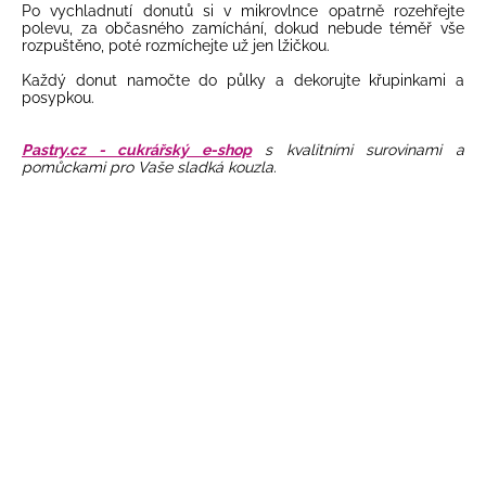
Po vychladnutí donutů si v mikrovlnce opatrně rozehřejte
polevu, za občasného zamíchání, dokud nebude téměř vše
rozpuštěno, poté rozmíchejte už jen lžičkou.
Každý donut namočte do půlky a dekorujte křupinkami a
posypkou.
Pastry.cz - cukrářský e-shop
s kvalitními surovinami a
pomůckami pro Vaše sladká kouzla.