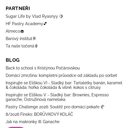
PARTNEŘI
Sugar Life by Vlad Ryasnyy 🍋
HF Pastry Academy💕
Almeco🧁
Barový institut🥂
Ta naše točená🍦
BLOG
Back to school s Kristýnou Počárovskou
Domácí zmrzlina: kompletní průvodce od základu po sorbet
Inspirujte se Eliškou VI - Sladký bar: Tartaletky banán, karamel
& čokoláda; hořká čokoláda & višně; kokos s citrusy
Inspirujte se Eliškou V - Sladký bar: Brownies, Espresso
ganache, Ostružinová namelaka
Pastry Challenge 2026: Soutěž pro domácí pekaře 🥐
8/2026 Finsko: BORŮVKOVÝ KOLÁČ
Jak na makronky III: Ganache