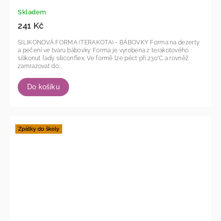
Skladem
241 Kč
SILIKONOVÁ FORMA (TERAKOTA) - BÁBOVKY Forma na dezerty
a pečení ve tvaru bábovky. Forma je vyrobena z terakotového
silikonut řady siliconflex. Ve formě lze péct při 230°C a rovněž
zamrazovat do...
Do košíku
Zpátky do školy