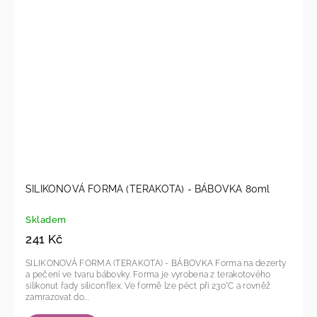
SILIKONOVÁ FORMA (TERAKOTA) - BÁBOVKA 80ml
Skladem
241 Kč
SILIKONOVÁ FORMA (TERAKOTA) - BÁBOVKA Forma na dezerty
a pečení ve tvaru bábovky. Forma je vyrobena z terakotového
silikonut řady siliconflex. Ve formě lze péct při 230°C a rovněž
zamrazovat do...