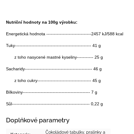
Nutriční hodnoty na 100g výrobku:
Energetická hodnota ------------------------------2457 kJ/588 kcal
Tuky--------------------------------------------------- 41 g
z toho nasycené mastné kyseliny----------- 25 g
Sacharidy--------------------------------------------- 46 g
z toho cukry------------------------------------ 45 g
Bílkoviny--------------------------------------------- 7 g
Sůl---------------------------------------------------- 0,22 g
Doplňkové parametry
Čokoládové tabulky, pralinky a