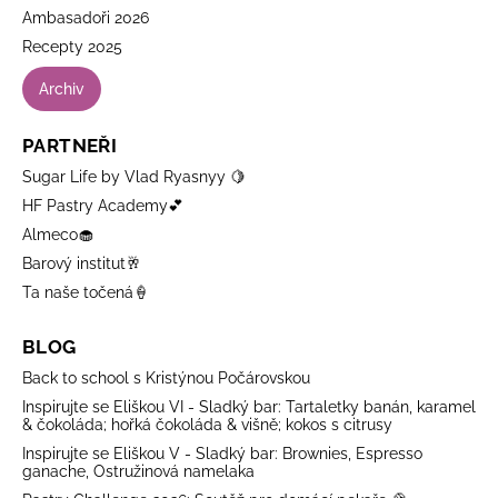
Ambasadoři 2026
Recepty 2025
Archiv
PARTNEŘI
Sugar Life by Vlad Ryasnyy 🍋
HF Pastry Academy💕
Almeco🧁
Barový institut🥂
Ta naše točená🍦
BLOG
Back to school s Kristýnou Počárovskou
Inspirujte se Eliškou VI - Sladký bar: Tartaletky banán, karamel
& čokoláda; hořká čokoláda & višně; kokos s citrusy
Inspirujte se Eliškou V - Sladký bar: Brownies, Espresso
ganache, Ostružinová namelaka