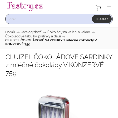
Hledat
Domů
/
Katalog zboží
/
Čokolády na vaření a kakao
/
Čokoládové tabulky, pralinky a další
/
CLUIZEL ČOKOLÁDOVÉ SARDINKY z mléčné čokolády V
KONZERVĚ 75g
CLUIZEL ČOKOLÁDOVÉ SARDINKY
z mléčné čokolády V KONZERVĚ
75g