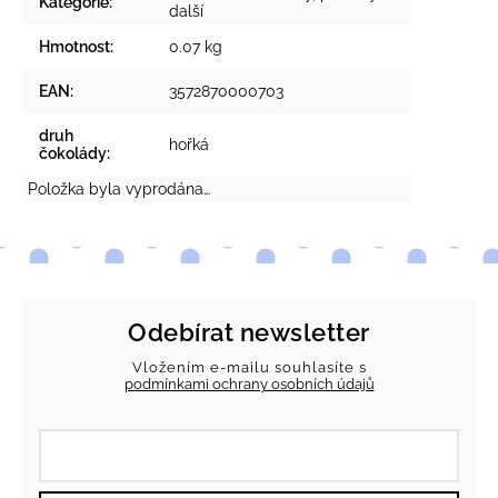
Kategorie
:
další
Hmotnost
:
0.07 kg
EAN
:
3572870000703
druh
hořká
čokolády
:
Položka byla vyprodána…
Odebírat newsletter
Vložením e-mailu souhlasíte s
podmínkami ochrany osobních údajů