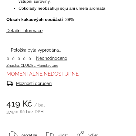
vstupní suroviny.
Čokolády neobsahují sóju ani umělá aromata.
Obsah kakaových součástí
: 39%
Detailní informace
Položka byla vyprodána…
Neohodnoceno
Značka:
CLUIZEL Manufacture
MOMENTÁLNĚ NEDOSTUPNÉ
Možnosti doručení
419 Kč
/ bal
374,10 Kč bez DPH
Zeptat se
Hlídat
Sdílet