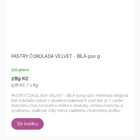
PASTRY ČOKOLÁDA VELVET - BÍLÁ 500 g
Skladem
289 Kč
578 Kč / 1 kg
PASTRY ČOKOLÁDA VELVET - BÍLÁ 500g (32%) Prémiová belgická
bílá čokoláda Velvet s obsahem kakaových součástí 32 % vyniká
intenzivní chutí čerstvého mléka a smetany, jemnou texturou a
vyváženou sladkostí. Díky méně sladkému chuťovému profilu...
Do košíku