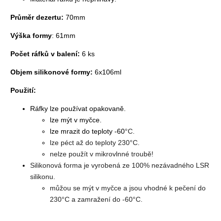
Průměr dezertu:
70mm
Výška formy
: 61mm
Počet ráfků v balení:
6 ks
Objem silikonové formy:
6x106ml
Použití:
Ráfky lze používat opakovaně.
lze mýt v myčce.
lze mrazit do teploty -60
°C.
lze péct až do teploty 230
°C.
nelze použít v mikrovlnné troubě!
Silikonová forma je vyrobená ze 100% nezávadného LSR
silikonu.
můžou se mýt v myčce a jsou vhodné k pečení do
230
°C a zamražení do -60
°C.