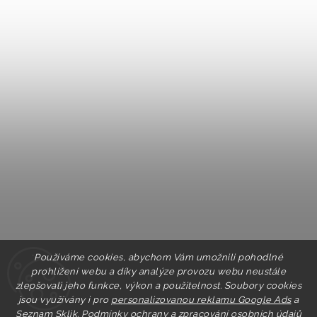
Používáme cookies, abychom Vám umožnili pohodlné
prohlížení webu a díky analýze provozu webu neustále
zlepšovali jeho funkce, výkon a použitelnost. Soubory cookies
jsou využívány i pro
personalizovanou reklamu Google Ads
a
Seznam Sklik.
Podmínky ochrany a zpracování osobních údajů