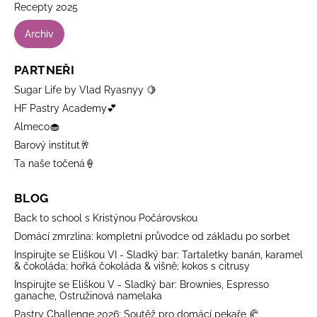
Recepty 2025
Archiv
PARTNEŘI
Sugar Life by Vlad Ryasnyy 🍋
HF Pastry Academy💕
Almeco🧁
Barový institut🥂
Ta naše točená🍦
BLOG
Back to school s Kristýnou Počárovskou
Domácí zmrzlina: kompletní průvodce od základu po sorbet
Inspirujte se Eliškou VI - Sladký bar: Tartaletky banán, karamel
& čokoláda; hořká čokoláda & višně; kokos s citrusy
Inspirujte se Eliškou V - Sladký bar: Brownies, Espresso
ganache, Ostružinová namelaka
Pastry Challenge 2026: Soutěž pro domácí pekaře 🥐