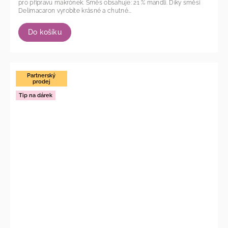
pro přípravu makrónek. Směs obsahuje: 21 % mandlí. Díky směsi
Delimacaron vyrobíte krásné a chutné...
Do košíku
Partnerský
prodej
Tip na dárek