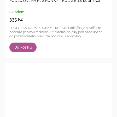
PODLOŽKA NA MAKRONKY - KULATÉ 48 ks pr.3,5cm
Skladem
335 Kč
PODLOŽKA NA MAKRONKY - KULATÉ Podložka je skvělá pro
pečení a přípravu makrónek. Makronky se díky podložce upečou
do požadovaného tvaru. Na podložku se výrobky...
Do košíku