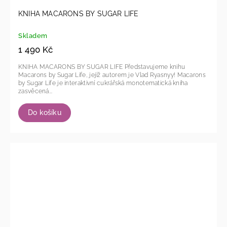
KNIHA MACARONS BY SUGAR LIFE
Skladem
1 490 Kč
KNIHA MACARONS BY SUGAR LIFE Představujeme knihu
Macarons by Sugar Life, jejíž autorem je Vlad Ryasnyy! Macarons
by Sugar Life je interaktivní cukrářská monotematická kniha
zasvěcená...
Do košíku