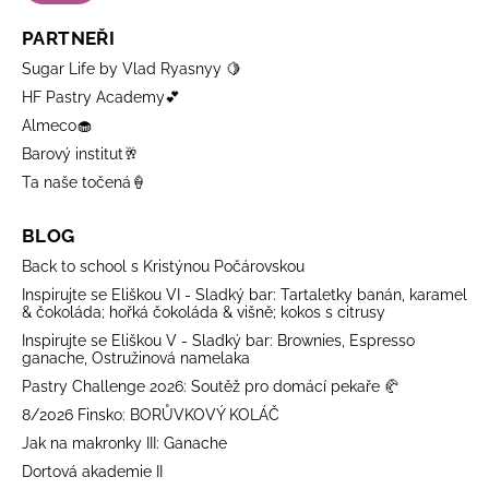
PARTNEŘI
Sugar Life by Vlad Ryasnyy 🍋
HF Pastry Academy💕
Almeco🧁
Barový institut🥂
Ta naše točená🍦
BLOG
Back to school s Kristýnou Počárovskou
Inspirujte se Eliškou VI - Sladký bar: Tartaletky banán, karamel
& čokoláda; hořká čokoláda & višně; kokos s citrusy
Inspirujte se Eliškou V - Sladký bar: Brownies, Espresso
ganache, Ostružinová namelaka
Pastry Challenge 2026: Soutěž pro domácí pekaře 🥐
8/2026 Finsko: BORŮVKOVÝ KOLÁČ
Jak na makronky III: Ganache
Dortová akademie II