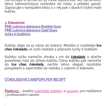
rozmíchejte a nechte 20-30 minut odpočinout, než začne krém
lehce tuhnout.Korpus rozdrobte do misky a přidejte ganáž.
Zapracujte v kompaktní těsto a z něj pak v dlaních tvořte malé
kuličky.
3. Dokončení
PME cukrová dekorace Bubble Gum
PME cukrová dekorace Gold Stars
tyčky k lízátkům
Kuličky dejte na 15 minut do lednice. Mezitím si rozehřejte
Ice
choc čokoládu
ve vyšší nádobě a připravte tyčky k lízátkům.
Každou tyčku namočte zhruba 1 cm do
čokolády
a vtlačte
ponořenou část do středu kuličky. Celou kuličku pak namočte
do
Ice choc čokolády
, nechte lehce okapat, nazdobte
posypkami a zapíchněte do nádoby s cukrem či kokosem.
ČOKOLÁDOVÉ CAKEPOPS PDF RECEPT
Pastry.cz
-
kvalitní
cukrářské potřeby
a
suroviny
pro nadšence
i profesionální cukráře.
.