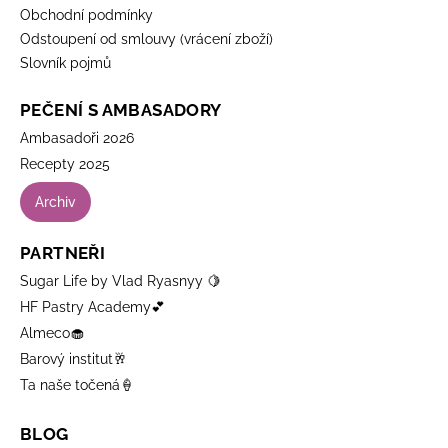
Obchodní podmínky
Odstoupení od smlouvy (vrácení zboží)
Slovník pojmů
PEČENÍ S AMBASADORY
Ambasadoři 2026
Recepty 2025
Archiv
PARTNEŘI
Sugar Life by Vlad Ryasnyy 🍋
HF Pastry Academy💕
Almeco🧁
Barový institut🥂
Ta naše točená🍦
BLOG