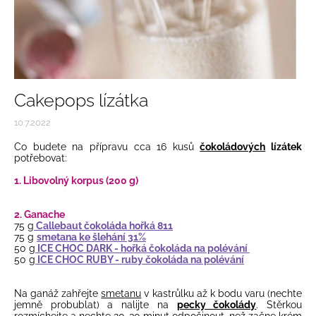
Cakepops lízátka
10.7.2022
Co budete na přípravu cca 16 kusů
čokoládových
lízátek
potřebovat:
1. Libovolný korpus (200 g)
2. Ganache
75 g
Callebaut čokoláda hořká 811
75 g
smetana ke šlehání 31%
50 g
ICE CHOC DARK - hořká čokoláda na polévání
50 g
ICE CHOC RUBY - ruby čokoláda na polévání
Na ganáž zahřejte
smetanu
v kastrůlku až k bodu varu (nechte
jemně probublat) a nalijte na
pecky čokolády
. Stěrkou