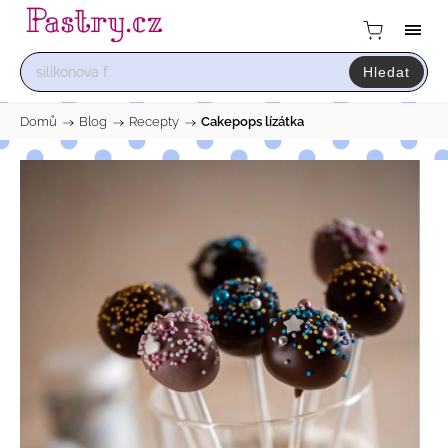
Hledat
Domů
/
Blog
/
Recepty
/
Cakepops lízátka